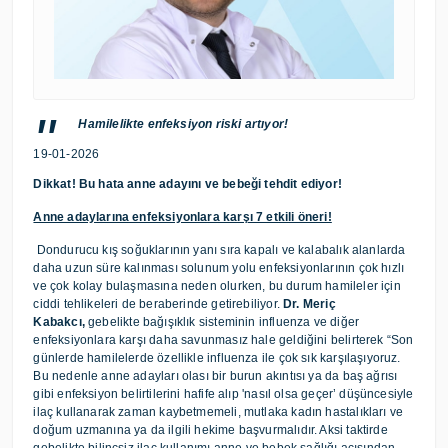
Hamilelikte enfeksiyon riski artıyor!
19-01-2026
Dikkat! Bu hata anne adayını ve bebeği tehdit ediyor!
Anne adaylarına enfeksiyonlara karşı 7 etkili öneri!
Dondurucu kış soğuklarının yanı sıra kapalı ve kalabalık alanlarda
daha uzun süre kalınması solunum yolu enfeksiyonlarının çok hızlı
ve çok kolay bulaşmasına neden olurken, bu durum hamileler için
ciddi tehlikeleri de beraberinde getirebiliyor.
Dr. Meriç
Kabakcı,
gebelikte bağışıklık sisteminin influenza ve diğer
enfeksiyonlara karşı daha savunmasız hale geldiğini belirterek “Son
günlerde hamilelerde özellikle influenza ile çok sık karşılaşıyoruz.
Bu nedenle anne adayları olası bir burun akıntısı ya da baş ağrısı
gibi enfeksiyon belirtilerini hafife alıp 'nasıl olsa geçer’ düşüncesiyle
ilaç kullanarak zaman kaybetmemeli, mutlaka kadın hastalıkları ve
doğum uzmanına ya da ilgili hekime başvurmalıdır. Aksi taktirde