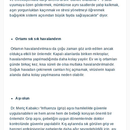
uyumaya özen göstermek, mümkünse aynı saatlerde yatıp kalkmak,
aşırı yorgunluktan kaçınmak ve stresi yönetmeyi öğrenmek
bağışıklık sistemi açısından büyük fayda sağlayacaktır” diyor.
Ortamı sık sık havalandırın
Ortamın havalandırılması da çoğu zaman göz ardı edilen ancak
oldukça etkili bir önlemdir. Kapalı alanlarda biriken mikroplar,
havalandırma yapılmadığında daha kolay yayılır. Ev ve iş ortamları
günde birkaç kez, kısa süreli de olsa mutlaka havalandırılmalıdır.
Soğuk havadan çekinerek camları hiç açmamak, virüslerin kapalı
alanda daha kolay yayılmasına neden olabilir.
Aşı olun
Dr. Meriç Kabakcı “Influenza (grip) aşısı hamilelikte güvenle
uygulanabilen ve hem anne hem de bebeği koruyan önemli bir
önlemdir. Grip aşısı, gebeliğin uygun dönemlerinde doktor
kontrolünde güvenle yapılabilir. Kış aylarında sık görülen grip ve
benzeri enfeksiyonlar gebelerde daha ağır seyredebildiği için, aşı