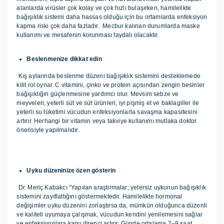
alanlarda virüsler çok kolay ve çok hızlı bulaşırken, hamilelikte
bağışıklık sistemi daha hassas olduğu için bu ortamlarda enfeksiyon
kapma riski çok daha fazladır. Mecbur kalınan durumlarda maske
kullanımı ve mesafenin korunması faydalı olacaktır.
Beslenmenize dikkat edin
Kış aylarında beslenme düzeni bağışıklık sistemini desteklemede
kilit rol oynar. C vitamini, çinko ve protein açısından zengin besinler
bağışıklığın güçlenmesine yardımcı olur. Mevsim sebze ve
meyveleri, yeterli süt ve süt ürünleri, iyi pişmiş et ve baklagiller ile
yeterli su tüketimi vücudun enfeksiyonlarla savaşma kapasitesini
artırır. Herhangi bir vitamin veya takviye kullanımı mutlaka doktor
önerisiyle yapılmalıdır.
Uyku düzeninize özen gösterin
Dr. Meriç Kabakcı “Yapılan araştırmalar; yetersiz uykunun bağışıklık
sistemini zayıflattığını göstermektedir. Hamilelikte hormonal
değişimler uyku düzenini zorlaştırsa da, mümkün olduğunca düzenli
ve kaliteli uyumaya çalışmak, vücudun kendini yenilemesini sağlar
ve enfeksiyonlara karşı direnci artırır. Günde ortalama 7–9 saat