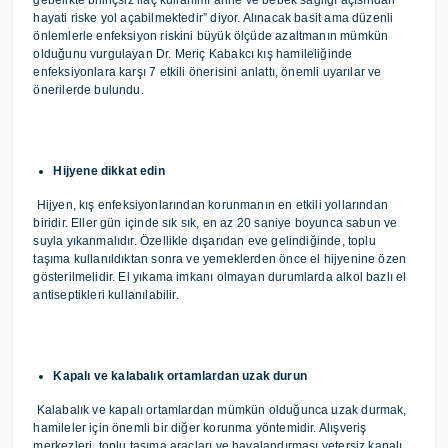
gebelikte bilinçsiz ilaç kullanımı anne ve bebek sağlığı açısından
hayati riske yol açabilmektedir” diyor. Alınacak basit ama düzenli
önlemlerle enfeksiyon riskini büyük ölçüde azaltmanın mümkün
olduğunu vurgulayan Dr. Meriç Kabakcı kış hamileliğinde
enfeksiyonlara karşı 7 etkili önerisini anlattı, önemli uyarılar ve
önerilerde bulundu.
Hijyene dikkat edin
Hijyen, kış enfeksiyonlarından korunmanın en etkili yollarından
biridir. Eller gün içinde sık sık, en az 20 saniye boyunca sabun ve
suyla yıkanmalıdır. Özellikle dışarıdan eve gelindiğinde, toplu
taşıma kullanıldıktan sonra ve yemeklerden önce el hijyenine özen
gösterilmelidir. El yıkama imkanı olmayan durumlarda alkol bazlı el
antiseptikleri kullanılabilir.
Kapalı ve kalabalık ortamlardan uzak durun
Kalabalık ve kapalı ortamlardan mümkün olduğunca uzak durmak,
hamileler için önemli bir diğer korunma yöntemidir. Alışveriş
merkezleri, toplu taşıma araçları ve havalandırması yetersiz kapalı