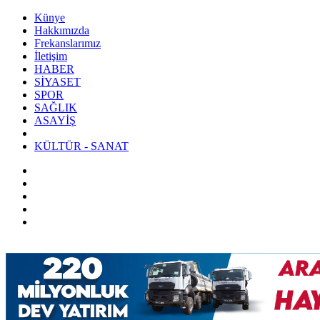
Künye
Hakkımızda
Frekanslarımız
İletişim
HABER
SİYASET
SPOR
SAĞLIK
ASAYİŞ
KÜLTÜR - SANAT