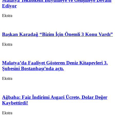
Malatya Teknokent Büyümeye ve Gelişmeye Devam
Ediyor
Ekstra
Başkan Karadağ “Bizim İçin Önemli 3 Konu Vardı”
Ekstra
Malatya’da Faaliyet Gösteren Deniz Kitapevleri 3.
Şubesini Bostanbaşı’nda açtı.
Ekstra
Ağbaba: Faiz İndirimi Asgari Ücrete, Dolar Değer
Kaybettirdi!
Ekstra