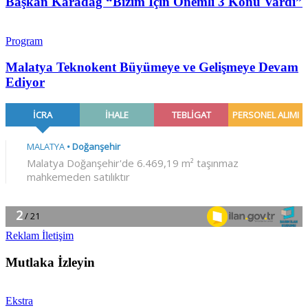
Başkan Karadağ “Bizim İçin Önemli 3 Konu Vardı”
Program
Malatya Teknokent Büyümeye ve Gelişmeye Devam
Ediyor
Reklam İletişim
Mutlaka İzleyin
Ekstra