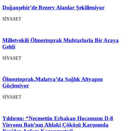
Doğanşehir’de Rezerv Alanlar Şekilleniyor
SİYASET
Milletvekili Ölmeztoprak Muhtarlarla Bir Araya
Geldi
SİYASET
Ölmeztoprak,Malatya’da Sağlık Altyapısı
Güçleniyor
SİYASET
Yıldırım: “Necmettin Erbakan Hocamızın D-8
Vizyonu Batı’nın Ahlaki Çöküşü Karşısında