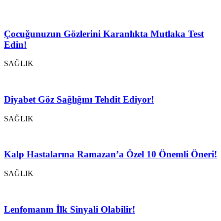
Çocuğunuzun Gözlerini Karanlıkta Mutlaka Test
Edin!
SAĞLIK
Diyabet Göz Sağlığını Tehdit Ediyor!
SAĞLIK
Kalp Hastalarına Ramazan’a Özel 10 Önemli Öneri!
SAĞLIK
Lenfomanın İlk Sinyali Olabilir!