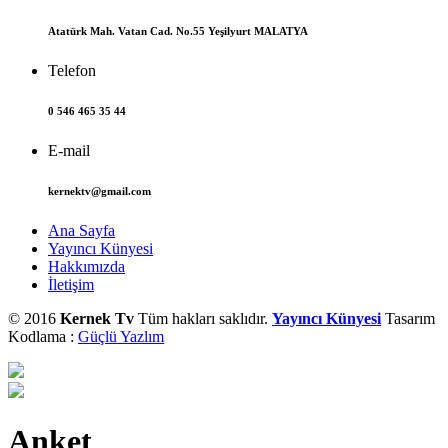
Atatürk Mah. Vatan Cad. No.55 Yeşilyurt MALATYA
Telefon
0 546 465 35 44
E-mail
kernektv@gmail.com
Ana Sayfa
Yayıncı Künyesi
Hakkımızda
İletişim
© 2016
Kernek Tv
Tüm hakları saklıdır.
Yayıncı Künyesi
Tasarım
Kodlama :
Güçlü Yazlım
Anket