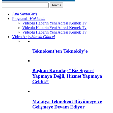
Ana Sayfa
Giriş
Programlar
Hakkında
Videolu Haberin Yeni Adresi Kernek Tv
Videolu Haberin Yeni Adresi Kernek Tv
Videolu Haberin Yeni Adresi Kernek Tv
Video Arşiv
Sürekli Güncel
Teknokent’ten Teknoköy’e
Başkan Karadağ “Biz Siyaset
Yapmaya Değil, Hizmet Yapmaya
Geldik”
Malatya Teknokent Büyümeye ve
Gelişmeye Devam Ediyor