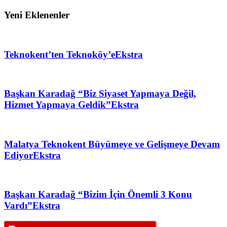
Yeni Eklenenler
Teknokent’ten Teknoköy’e
Ekstra
Başkan Karadağ “Biz Siyaset Yapmaya Değil,
Hizmet Yapmaya Geldik”
Ekstra
Malatya Teknokent Büyümeye ve Gelişmeye Devam
Ediyor
Ekstra
Başkan Karadağ “Bizim İçin Önemli 3 Konu
Vardı”
Ekstra