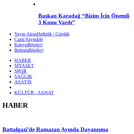
Başkan Karadağ “Bizim İçin Önemli
3 Konu Vardı”
Yayın Akışı
Haftalık / Günlük
Canlı Yayın
İzle
Künye
Bilgileri
İletişim
Bilgileri
HABER
SİYASET
SPOR
SAĞLIK
ASAYİŞ
KÜLTÜR - SANAT
HABER
Battalgazi’de Ramazan Ayında Dayanışma