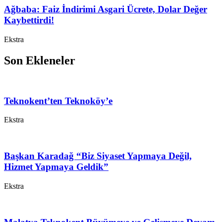
Ağbaba: Faiz İndirimi Asgari Ücrete, Dolar Değer
Kaybettirdi!
Ekstra
Son Ekleneler
Teknokent’ten Teknoköy’e
Ekstra
Başkan Karadağ “Biz Siyaset Yapmaya Değil,
Hizmet Yapmaya Geldik”
Ekstra