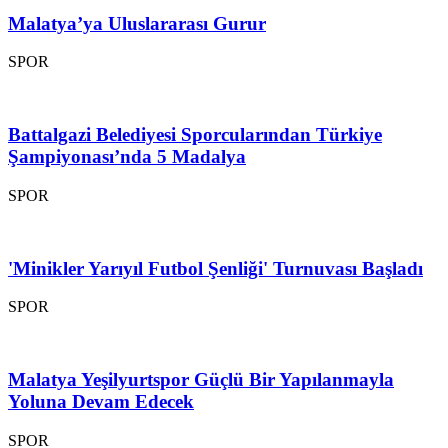
Malatya’ya Uluslararası Gurur
SPOR
Battalgazi Belediyesi Sporcularından Türkiye
Şampiyonası’nda 5 Madalya
SPOR
'Minikler Yarıyıl Futbol Şenliği' Turnuvası Başladı
SPOR
Malatya Yeşilyurtspor Güçlü Bir Yapılanmayla
Yoluna Devam Edecek
SPOR