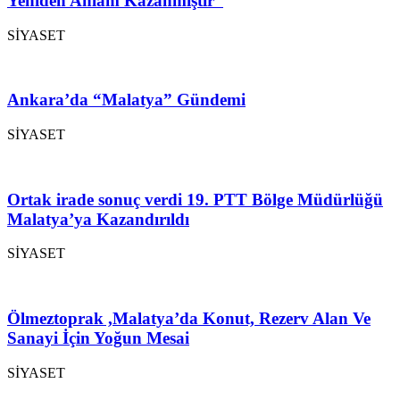
Yeniden Anlam Kazanmıştır”
SİYASET
Ankara’da “Malatya” Gündemi
SİYASET
Ortak irade sonuç verdi 19. PTT Bölge Müdürlüğü
Malatya’ya Kazandırıldı
SİYASET
Ölmeztoprak ,Malatya’da Konut, Rezerv Alan Ve
Sanayi İçin Yoğun Mesai
SİYASET