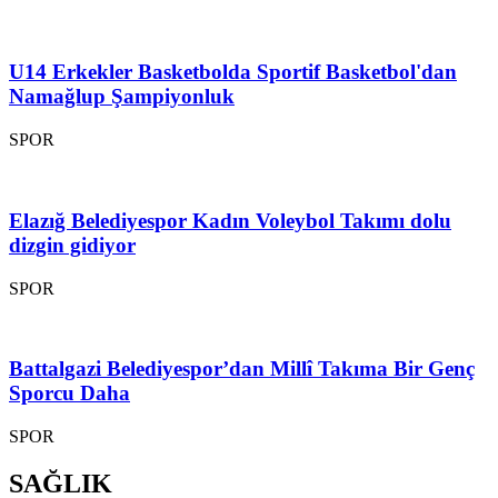
U14 Erkekler Basketbolda Sportif Basketbol'dan
Namağlup Şampiyonluk
SPOR
Elazığ Belediyespor Kadın Voleybol Takımı dolu
dizgin gidiyor
SPOR
Battalgazi Belediyespor’dan Millî Takıma Bir Genç
Sporcu Daha
SPOR
SAĞLIK