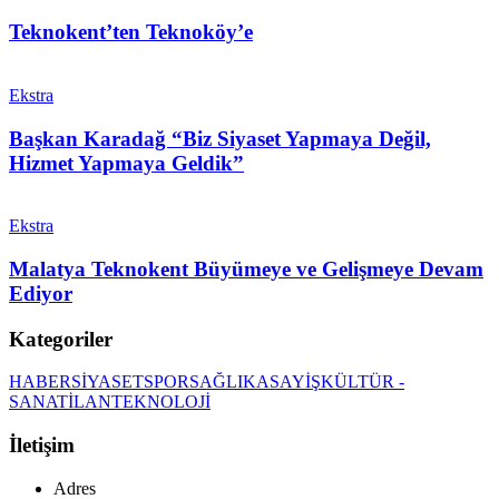
Teknokent’ten Teknoköy’e
Ekstra
Başkan Karadağ “Biz Siyaset Yapmaya Değil,
Hizmet Yapmaya Geldik”
Ekstra
Malatya Teknokent Büyümeye ve Gelişmeye Devam
Ediyor
Kategoriler
HABER
SİYASET
SPOR
SAĞLIK
ASAYİŞ
KÜLTÜR -
SANAT
İLAN
TEKNOLOJİ
İletişim
Adres