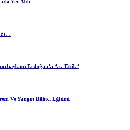
nda Yer Aldı
ladı…
urbaşkanı Erdoğan’a Arz Ettik”
em Ve Yangın Bilinci Eğitimi