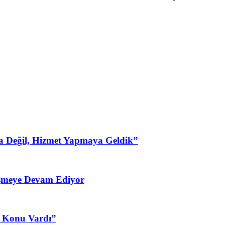
a Değil, Hizmet Yapmaya Geldik”
şmeye Devam Ediyor
3 Konu Vardı”