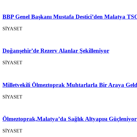
BBP Genel Başkanı Mustafa Destici’den Malatya TSO
SİYASET
Doğanşehir’de Rezerv Alanlar Şekilleniyor
SİYASET
Milletvekili Ölmeztoprak Muhtarlarla Bir Araya Geld
SİYASET
Ölmeztoprak,Malatya’da Sağlık Altyapısı Güçleniyor
SİYASET