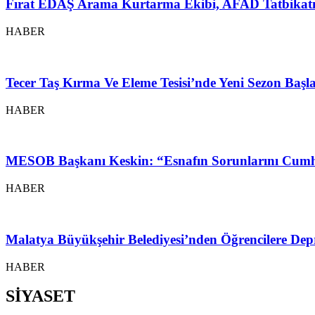
Fırat EDAŞ Arama Kurtarma Ekibi, AFAD Tatbikatı
HABER
Tecer Taş Kırma Ve Eleme Tesisi’nde Yeni Sezon Baş
HABER
MESOB Başkanı Keskin: “Esnafın Sorunlarını Cumh
HABER
Malatya Büyükşehir Belediyesi’nden Öğrencilere Depr
HABER
SİYASET