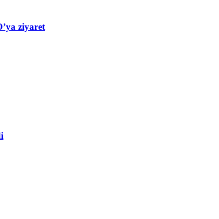
’ya ziyaret
i