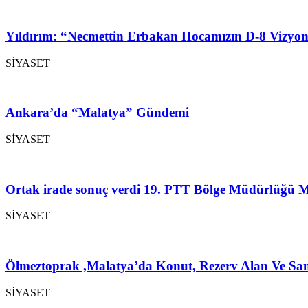
Yıldırım: “Necmettin Erbakan Hocamızın D-8 Vizyon
SİYASET
Ankara’da “Malatya” Gündemi
SİYASET
Ortak irade sonuç verdi 19. PTT Bölge Müdürlüğü M
SİYASET
Ölmeztoprak ,Malatya’da Konut, Rezerv Alan Ve San
SİYASET