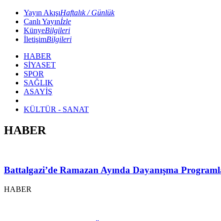
Yayın Akışı
Haftalık / Günlük
Canlı Yayın
İzle
Künye
Bilgileri
İletişim
Bilgileri
HABER
SİYASET
SPOR
SAĞLIK
ASAYİŞ
KÜLTÜR - SANAT
HABER
Battalgazi’de Ramazan Ayında Dayanışma Programl
HABER