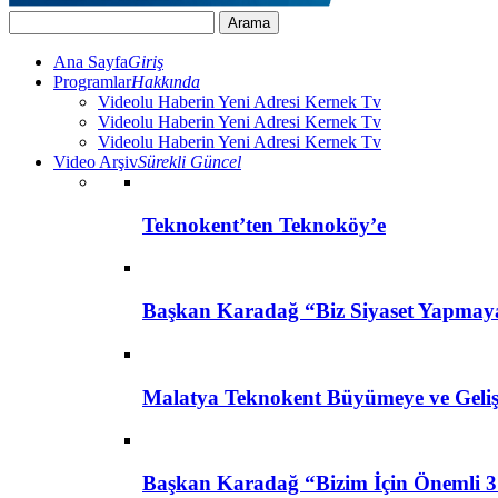
Ana Sayfa
Giriş
Programlar
Hakkında
Videolu Haberin Yeni Adresi Kernek Tv
Videolu Haberin Yeni Adresi Kernek Tv
Videolu Haberin Yeni Adresi Kernek Tv
Video Arşiv
Sürekli Güncel
Teknokent’ten Teknoköy’e
Başkan Karadağ “Biz Siyaset Yapmay
Malatya Teknokent Büyümeye ve Geli
Başkan Karadağ “Bizim İçin Önemli 