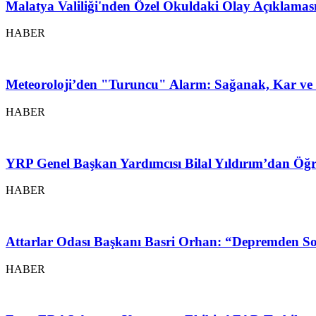
Malatya Valiliği'nden Özel Okuldaki Olay Açıklamas
HABER
Meteoroloji’den "Turuncu" Alarm: Sağanak, Kar ve 
HABER
YRP Genel Başkan Yardımcısı Bilal Yıldırım’dan Öğr
HABER
Attarlar Odası Başkanı Basri Orhan: “Depremden So
HABER