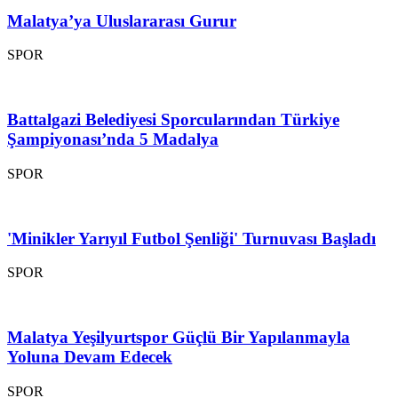
Malatya’ya Uluslararası Gurur
SPOR
Battalgazi Belediyesi Sporcularından Türkiye
Şampiyonası’nda 5 Madalya
SPOR
'Minikler Yarıyıl Futbol Şenliği' Turnuvası Başladı
SPOR
Malatya Yeşilyurtspor Güçlü Bir Yapılanmayla
Yoluna Devam Edecek
SPOR