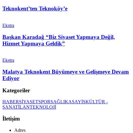
Teknokent’ten Teknoköy’e
Ekstra
Başkan Karadağ “Biz Siyaset Yapmaya Değil,
Hizmet Yapmaya Geldik”
Ekstra
Malatya Teknokent Büyümeye ve Gelişmeye Devam
Ediyor
Kategoriler
HABER
SİYASET
SPOR
SAĞLIK
ASAYİŞ
KÜLTÜR -
SANAT
İLAN
TEKNOLOJİ
İletişim
Adres