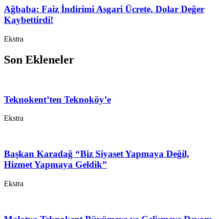
Ağbaba: Faiz İndirimi Asgari Ücrete, Dolar Değer
Kaybettirdi!
Ekstra
Son Ekleneler
Teknokent’ten Teknoköy’e
Ekstra
Başkan Karadağ “Biz Siyaset Yapmaya Değil,
Hizmet Yapmaya Geldik”
Ekstra