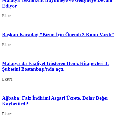
Malatya Teknokent Büyümeye ve Gelişmeye Devam
Ediyor
Ekstra
Başkan Karadağ “Bizim İçin Önemli 3 Konu Vardı”
Ekstra
Malatya’da Faaliyet Gösteren Deniz Kitapevleri 3.
Şubesini Bostanbaşı’nda açtı.
Ekstra
Ağbaba: Faiz İndirimi Asgari Ücrete, Dolar Değer
Kaybettirdi!
Ekstra