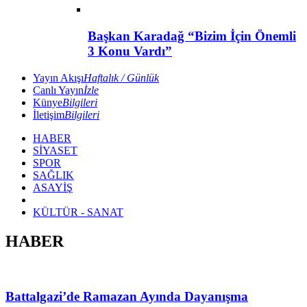
Başkan Karadağ “Bizim İçin Önemli
3 Konu Vardı”
Yayın Akışı
Haftalık / Günlük
Canlı Yayın
İzle
Künye
Bilgileri
İletişim
Bilgileri
HABER
SİYASET
SPOR
SAĞLIK
ASAYİŞ
KÜLTÜR - SANAT
HABER
Battalgazi’de Ramazan Ayında Dayanışma