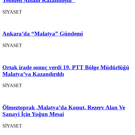
Yeniden Anlam Kazanmıştır”
SİYASET
Ankara’da “Malatya” Gündemi
SİYASET
Ortak irade sonuç verdi 19. PTT Bölge Müdürlüğü
Malatya’ya Kazandırıldı
SİYASET
Ölmeztoprak ,Malatya’da Konut, Rezerv Alan Ve
Sanayi İçin Yoğun Mesai
SİYASET