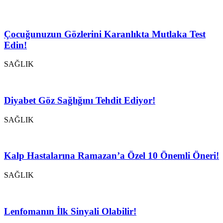
Çocuğunuzun Gözlerini Karanlıkta Mutlaka Test
Edin!
SAĞLIK
Diyabet Göz Sağlığını Tehdit Ediyor!
SAĞLIK
Kalp Hastalarına Ramazan’a Özel 10 Önemli Öneri!
SAĞLIK
Lenfomanın İlk Sinyali Olabilir!