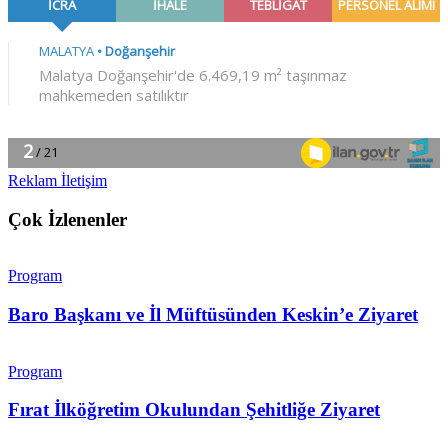
Reklam İletişim
Çok İzlenenler
Program
Baro Başkanı ve İl Müftüsünden Keskin’e Ziyaret
Program
Fırat İlköğretim Okulundan Şehitliğe Ziyaret