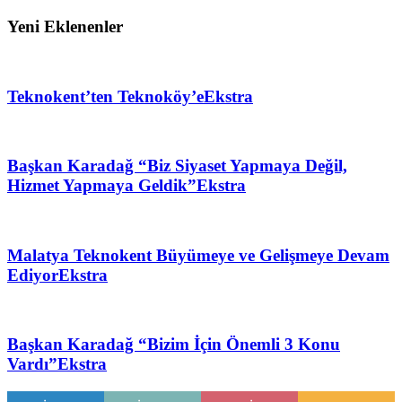
Yeni Eklenenler
Teknokent’ten Teknoköy’e
Ekstra
Başkan Karadağ “Biz Siyaset Yapmaya Değil,
Hizmet Yapmaya Geldik”
Ekstra
Malatya Teknokent Büyümeye ve Gelişmeye Devam
Ediyor
Ekstra
Başkan Karadağ “Bizim İçin Önemli 3 Konu
Vardı”
Ekstra