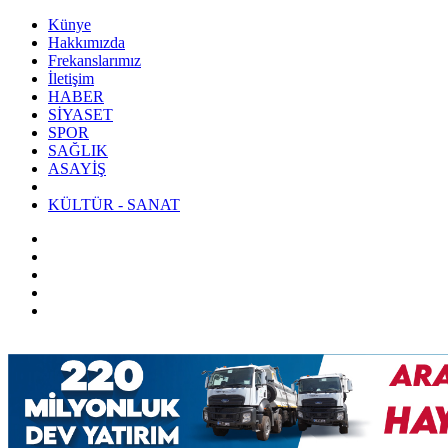
Künye
Hakkımızda
Frekanslarımız
İletişim
HABER
SİYASET
SPOR
SAĞLIK
ASAYİŞ
KÜLTÜR - SANAT