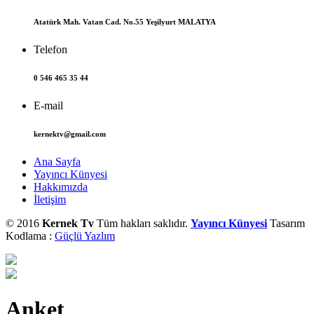
Atatürk Mah. Vatan Cad. No.55 Yeşilyurt MALATYA
Telefon
0 546 465 35 44
E-mail
kernektv@gmail.com
Ana Sayfa
Yayıncı Künyesi
Hakkımızda
İletişim
© 2016
Kernek Tv
Tüm hakları saklıdır.
Yayıncı Künyesi
Tasarım
Kodlama :
Güçlü Yazlım
Anket