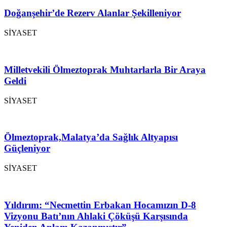
Doğanşehir’de Rezerv Alanlar Şekilleniyor
SİYASET
Milletvekili Ölmeztoprak Muhtarlarla Bir Araya
Geldi
SİYASET
Ölmeztoprak,Malatya’da Sağlık Altyapısı
Güçleniyor
SİYASET
Yıldırım: “Necmettin Erbakan Hocamızın D-8
Vizyonu Batı’nın Ahlaki Çöküşü Karşısında