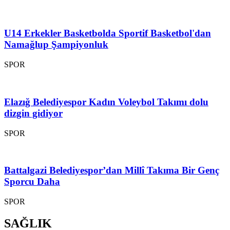
U14 Erkekler Basketbolda Sportif Basketbol'dan
Namağlup Şampiyonluk
SPOR
Elazığ Belediyespor Kadın Voleybol Takımı dolu
dizgin gidiyor
SPOR
Battalgazi Belediyespor’dan Millî Takıma Bir Genç
Sporcu Daha
SPOR
SAĞLIK