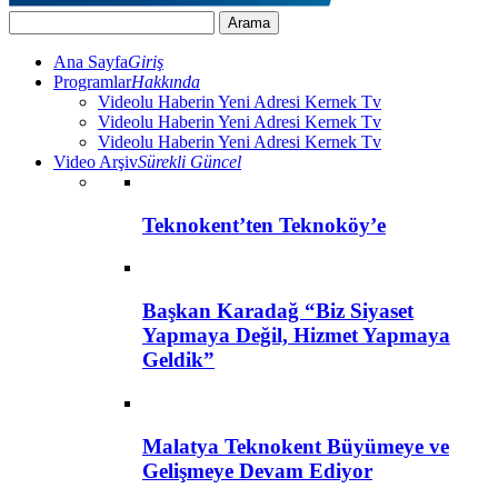
Ana Sayfa
Giriş
Programlar
Hakkında
Videolu Haberin Yeni Adresi Kernek Tv
Videolu Haberin Yeni Adresi Kernek Tv
Videolu Haberin Yeni Adresi Kernek Tv
Video Arşiv
Sürekli Güncel
Teknokent’ten Teknoköy’e
Başkan Karadağ “Biz Siyaset
Yapmaya Değil, Hizmet Yapmaya
Geldik”
Malatya Teknokent Büyümeye ve
Gelişmeye Devam Ediyor