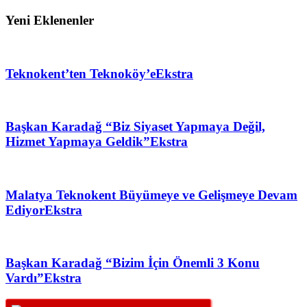
Yeni Eklenenler
Teknokent’ten Teknoköy’e
Ekstra
Başkan Karadağ “Biz Siyaset Yapmaya Değil,
Hizmet Yapmaya Geldik”
Ekstra
Malatya Teknokent Büyümeye ve Gelişmeye Devam
Ediyor
Ekstra
Başkan Karadağ “Bizim İçin Önemli 3 Konu
Vardı”
Ekstra