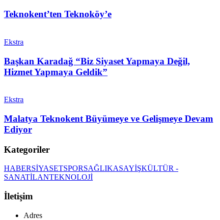
Teknokent’ten Teknoköy’e
Ekstra
Başkan Karadağ “Biz Siyaset Yapmaya Değil,
Hizmet Yapmaya Geldik”
Ekstra
Malatya Teknokent Büyümeye ve Gelişmeye Devam
Ediyor
Kategoriler
HABER
SİYASET
SPOR
SAĞLIK
ASAYİŞ
KÜLTÜR -
SANAT
İLAN
TEKNOLOJİ
İletişim
Adres