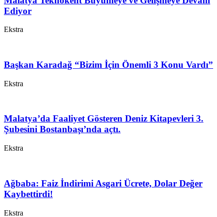
Malatya Teknokent Büyümeye ve Gelişmeye Devam
Ediyor
Ekstra
Başkan Karadağ “Bizim İçin Önemli 3 Konu Vardı”
Ekstra
Malatya’da Faaliyet Gösteren Deniz Kitapevleri 3.
Şubesini Bostanbaşı’nda açtı.
Ekstra
Ağbaba: Faiz İndirimi Asgari Ücrete, Dolar Değer
Kaybettirdi!
Ekstra