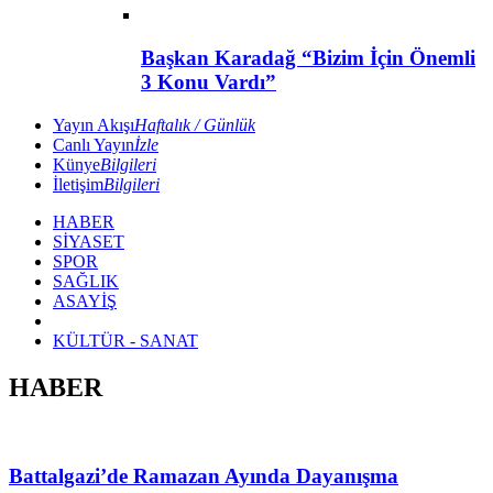
Başkan Karadağ “Bizim İçin Önemli
3 Konu Vardı”
Yayın Akışı
Haftalık / Günlük
Canlı Yayın
İzle
Künye
Bilgileri
İletişim
Bilgileri
HABER
SİYASET
SPOR
SAĞLIK
ASAYİŞ
KÜLTÜR - SANAT
HABER
Battalgazi’de Ramazan Ayında Dayanışma