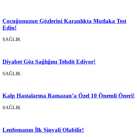
Çocuğunuzun Gözlerini Karanlıkta Mutlaka Test
Edin!
SAĞLIK
Diyabet Göz Sağlığını Tehdit Ediyor!
SAĞLIK
Kalp Hastalarına Ramazan’a Özel 10 Önemli Öneri!
SAĞLIK
Lenfomanın İlk Sinyali Olabilir!