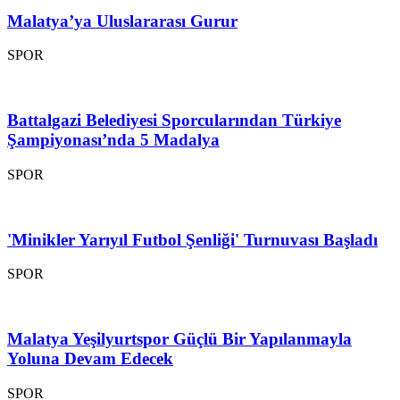
Malatya’ya Uluslararası Gurur
SPOR
Battalgazi Belediyesi Sporcularından Türkiye
Şampiyonası’nda 5 Madalya
SPOR
'Minikler Yarıyıl Futbol Şenliği' Turnuvası Başladı
SPOR
Malatya Yeşilyurtspor Güçlü Bir Yapılanmayla
Yoluna Devam Edecek
SPOR