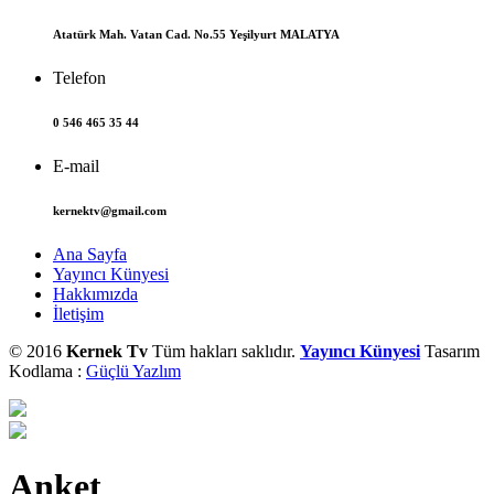
Atatürk Mah. Vatan Cad. No.55 Yeşilyurt MALATYA
Telefon
0 546 465 35 44
E-mail
kernektv@gmail.com
Ana Sayfa
Yayıncı Künyesi
Hakkımızda
İletişim
© 2016
Kernek Tv
Tüm hakları saklıdır.
Yayıncı Künyesi
Tasarım
Kodlama :
Güçlü Yazlım
Anket