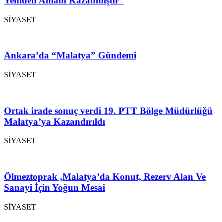
Yeniden Anlam Kazanmıştır”
SİYASET
Ankara’da “Malatya” Gündemi
SİYASET
Ortak irade sonuç verdi 19. PTT Bölge Müdürlüğü
Malatya’ya Kazandırıldı
SİYASET
Ölmeztoprak ,Malatya’da Konut, Rezerv Alan Ve
Sanayi İçin Yoğun Mesai
SİYASET