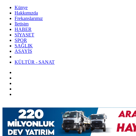
Künye
Hakkımızda
Frekanslarımız
İletişim
HABER
SİYASET
SPOR
SAĞLIK
ASAYİŞ
KÜLTÜR - SANAT