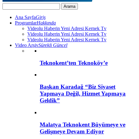
Ana Sayfa
Giriş
Programlar
Hakkında
Videolu Haberin Yeni Adresi Kernek Tv
Videolu Haberin Yeni Adresi Kernek Tv
Videolu Haberin Yeni Adresi Kernek Tv
Video Arşiv
Sürekli Güncel
Teknokent’ten Teknoköy’e
Başkan Karadağ “Biz Siyaset
Yapmaya Değil, Hizmet Yapmaya
Geldik”
Malatya Teknokent Büyümeye ve
Gelişmeye Devam Ediyor