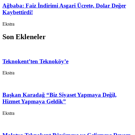
Ağbaba: Faiz İndirimi Asgari Ücrete, Dolar Değer
Kaybettirdi!
Ekstra
Son Ekleneler
Teknokent’ten Teknoköy’e
Ekstra
Başkan Karadağ “Biz Siyaset Yapmaya Değil,
Hizmet Yapmaya Geldik”
Ekstra