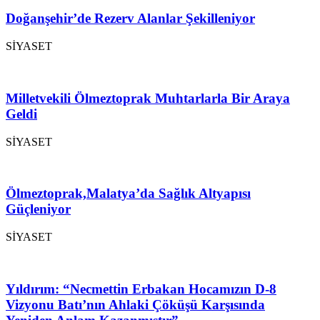
Doğanşehir’de Rezerv Alanlar Şekilleniyor
SİYASET
Milletvekili Ölmeztoprak Muhtarlarla Bir Araya
Geldi
SİYASET
Ölmeztoprak,Malatya’da Sağlık Altyapısı
Güçleniyor
SİYASET
Yıldırım: “Necmettin Erbakan Hocamızın D-8
Vizyonu Batı’nın Ahlaki Çöküşü Karşısında