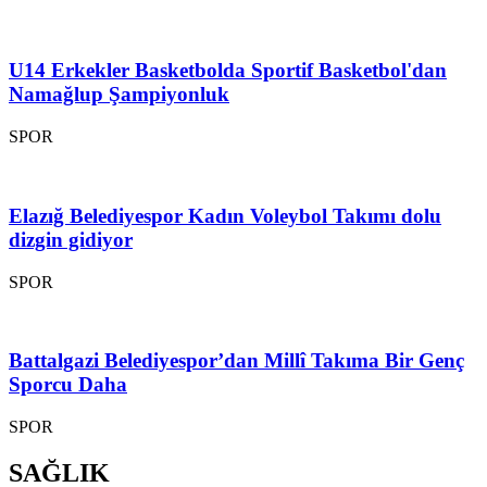
U14 Erkekler Basketbolda Sportif Basketbol'dan
Namağlup Şampiyonluk
SPOR
Elazığ Belediyespor Kadın Voleybol Takımı dolu
dizgin gidiyor
SPOR
Battalgazi Belediyespor’dan Millî Takıma Bir Genç
Sporcu Daha
SPOR
SAĞLIK