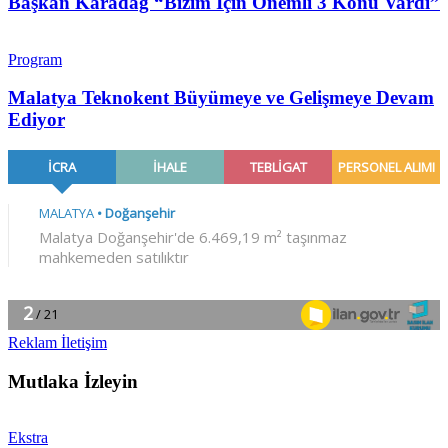
Başkan Karadağ “Bizim İçin Önemli 3 Konu Vardı”
Program
Malatya Teknokent Büyümeye ve Gelişmeye Devam
Ediyor
Reklam İletişim
Mutlaka İzleyin
Ekstra