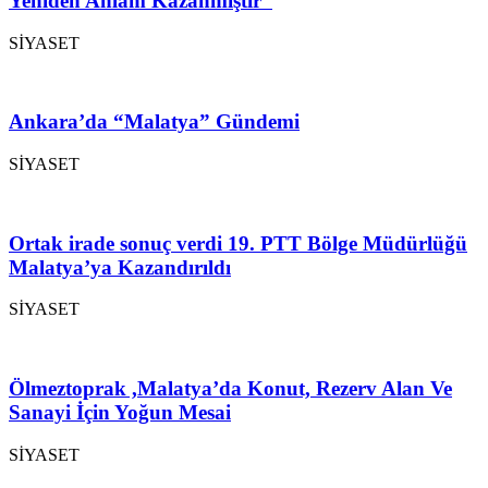
Yeniden Anlam Kazanmıştır”
SİYASET
Ankara’da “Malatya” Gündemi
SİYASET
Ortak irade sonuç verdi 19. PTT Bölge Müdürlüğü
Malatya’ya Kazandırıldı
SİYASET
Ölmeztoprak ,Malatya’da Konut, Rezerv Alan Ve
Sanayi İçin Yoğun Mesai
SİYASET