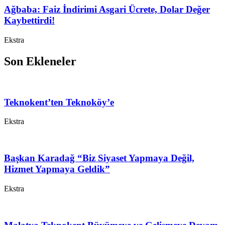
Ağbaba: Faiz İndirimi Asgari Ücrete, Dolar Değer
Kaybettirdi!
Ekstra
Son Ekleneler
Teknokent’ten Teknoköy’e
Ekstra
Başkan Karadağ “Biz Siyaset Yapmaya Değil,
Hizmet Yapmaya Geldik”
Ekstra