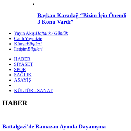
Başkan Karadağ “Bizim İçin Önemli
3 Konu Vardı”
Yayın Akışı
Haftalık / Günlük
Canlı Yayın
İzle
Künye
Bilgileri
İletişim
Bilgileri
HABER
SİYASET
SPOR
SAĞLIK
ASAYİŞ
KÜLTÜR - SANAT
HABER
Battalgazi’de Ramazan Ayında Dayanışma