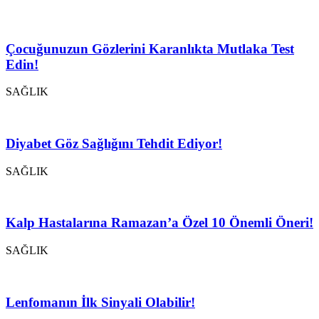
Çocuğunuzun Gözlerini Karanlıkta Mutlaka Test
Edin!
SAĞLIK
Diyabet Göz Sağlığını Tehdit Ediyor!
SAĞLIK
Kalp Hastalarına Ramazan’a Özel 10 Önemli Öneri!
SAĞLIK
Lenfomanın İlk Sinyali Olabilir!