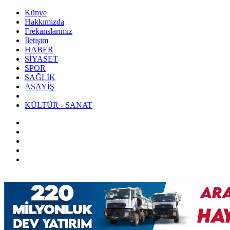
Künye
Hakkımızda
Frekanslarımız
İletişim
HABER
SİYASET
SPOR
SAĞLIK
ASAYİŞ
KÜLTÜR - SANAT