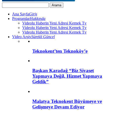
Ana Sayfa
Giriş
Programlar
Hakkında
Videolu Haberin Yeni Adresi Kernek Tv
Videolu Haberin Yeni Adresi Kernek Tv
Videolu Haberin Yeni Adresi Kernek Tv
Video Arşiv
Sürekli Güncel
Teknokent’ten Teknoköy’e
Başkan Karadağ “Biz Siyaset
Yapmaya Değil, Hizmet Yapmaya
Geldik”
Malatya Teknokent Büyümeye ve
Gelişmeye Devam Ediyor