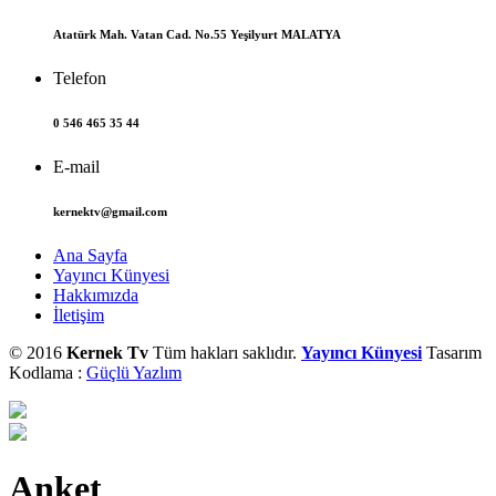
Atatürk Mah. Vatan Cad. No.55 Yeşilyurt MALATYA
Telefon
0 546 465 35 44
E-mail
kernektv@gmail.com
Ana Sayfa
Yayıncı Künyesi
Hakkımızda
İletişim
© 2016
Kernek Tv
Tüm hakları saklıdır.
Yayıncı Künyesi
Tasarım
Kodlama :
Güçlü Yazlım
Anket