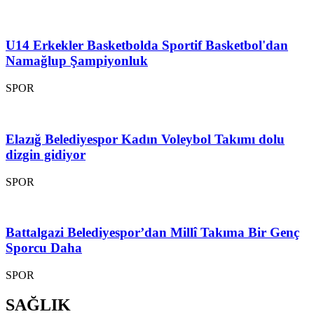
U14 Erkekler Basketbolda Sportif Basketbol'dan
Namağlup Şampiyonluk
SPOR
Elazığ Belediyespor Kadın Voleybol Takımı dolu
dizgin gidiyor
SPOR
Battalgazi Belediyespor’dan Millî Takıma Bir Genç
Sporcu Daha
SPOR
SAĞLIK