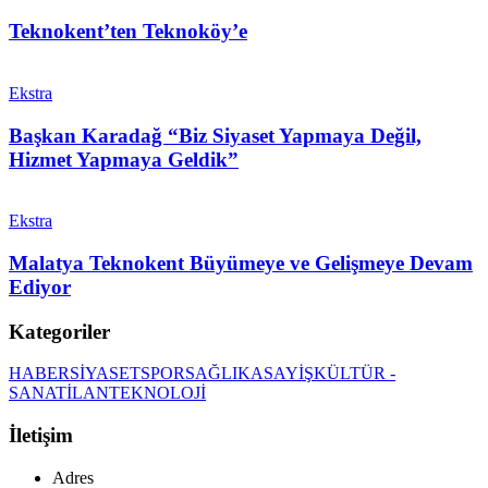
Teknokent’ten Teknoköy’e
Ekstra
Başkan Karadağ “Biz Siyaset Yapmaya Değil,
Hizmet Yapmaya Geldik”
Ekstra
Malatya Teknokent Büyümeye ve Gelişmeye Devam
Ediyor
Kategoriler
HABER
SİYASET
SPOR
SAĞLIK
ASAYİŞ
KÜLTÜR -
SANAT
İLAN
TEKNOLOJİ
İletişim
Adres