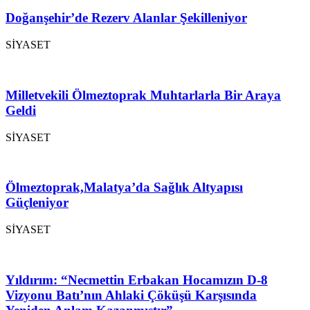
Doğanşehir’de Rezerv Alanlar Şekilleniyor
SİYASET
Milletvekili Ölmeztoprak Muhtarlarla Bir Araya
Geldi
SİYASET
Ölmeztoprak,Malatya’da Sağlık Altyapısı
Güçleniyor
SİYASET
Yıldırım: “Necmettin Erbakan Hocamızın D-8
Vizyonu Batı’nın Ahlaki Çöküşü Karşısında