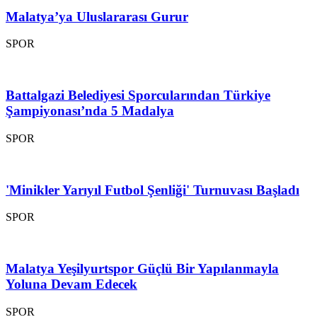
Malatya’ya Uluslararası Gurur
SPOR
Battalgazi Belediyesi Sporcularından Türkiye
Şampiyonası’nda 5 Madalya
SPOR
'Minikler Yarıyıl Futbol Şenliği' Turnuvası Başladı
SPOR
Malatya Yeşilyurtspor Güçlü Bir Yapılanmayla
Yoluna Devam Edecek
SPOR