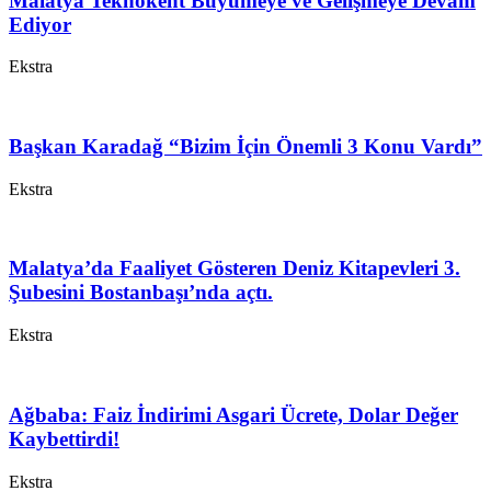
Malatya Teknokent Büyümeye ve Gelişmeye Devam
Ediyor
Ekstra
Başkan Karadağ “Bizim İçin Önemli 3 Konu Vardı”
Ekstra
Malatya’da Faaliyet Gösteren Deniz Kitapevleri 3.
Şubesini Bostanbaşı’nda açtı.
Ekstra
Ağbaba: Faiz İndirimi Asgari Ücrete, Dolar Değer
Kaybettirdi!
Ekstra