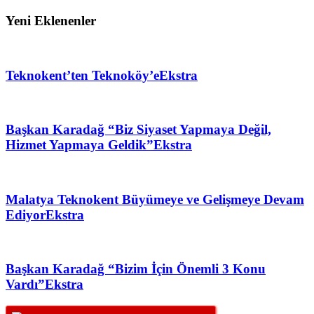
Yeni Eklenenler
Teknokent’ten Teknoköy’e
Ekstra
Başkan Karadağ “Biz Siyaset Yapmaya Değil,
Hizmet Yapmaya Geldik”
Ekstra
Malatya Teknokent Büyümeye ve Gelişmeye Devam
Ediyor
Ekstra
Başkan Karadağ “Bizim İçin Önemli 3 Konu
Vardı”
Ekstra