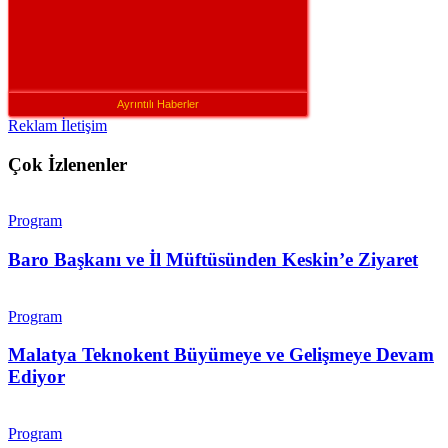
Ayrıntılı Haberler
Reklam İletişim
Çok İzlenenler
Program
Baro Başkanı ve İl Müftüsünden Keskin’e Ziyaret
Program
Malatya Teknokent Büyümeye ve Gelişmeye Devam
Ediyor
Program