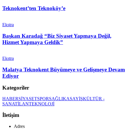
Teknokent’ten Teknoköy’e
Ekstra
Başkan Karadağ “Biz Siyaset Yapmaya Değil,
Hizmet Yapmaya Geldik”
Ekstra
Malatya Teknokent Büyümeye ve Gelişmeye Devam
Ediyor
Kategoriler
HABER
SİYASET
SPOR
SAĞLIK
ASAYİŞ
KÜLTÜR -
SANAT
İLAN
TEKNOLOJİ
İletişim
Adres