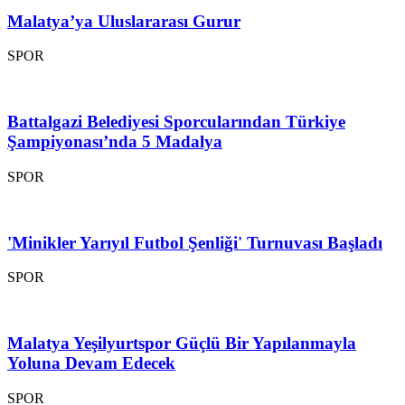
Malatya’ya Uluslararası Gurur
SPOR
Battalgazi Belediyesi Sporcularından Türkiye
Şampiyonası’nda 5 Madalya
SPOR
'Minikler Yarıyıl Futbol Şenliği' Turnuvası Başladı
SPOR
Malatya Yeşilyurtspor Güçlü Bir Yapılanmayla
Yoluna Devam Edecek
SPOR