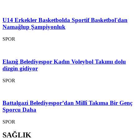
U14 Erkekler Basketbolda Sportif Basketbol'dan
Namağlup Şampiyonluk
SPOR
Elazığ Belediyespor Kadın Voleybol Takımı dolu
dizgin gidiyor
SPOR
Battalgazi Belediyespor’dan Millî Takıma Bir Genç
Sporcu Daha
SPOR
SAĞLIK