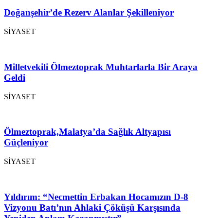
Doğanşehir’de Rezerv Alanlar Şekilleniyor
SİYASET
Milletvekili Ölmeztoprak Muhtarlarla Bir Araya
Geldi
SİYASET
Ölmeztoprak,Malatya’da Sağlık Altyapısı
Güçleniyor
SİYASET
Yıldırım: “Necmettin Erbakan Hocamızın D-8
Vizyonu Batı’nın Ahlaki Çöküşü Karşısında