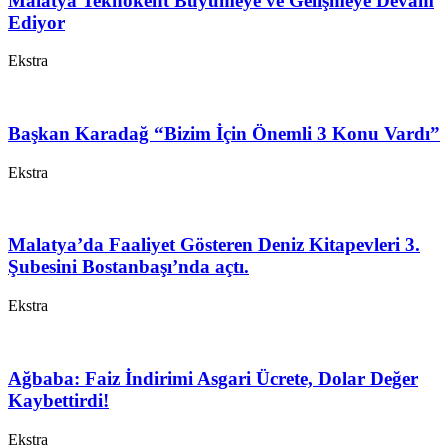
Malatya Teknokent Büyümeye ve Gelişmeye Devam
Ediyor
Ekstra
Başkan Karadağ “Bizim İçin Önemli 3 Konu Vardı”
Ekstra
Malatya’da Faaliyet Gösteren Deniz Kitapevleri 3.
Şubesini Bostanbaşı’nda açtı.
Ekstra
Ağbaba: Faiz İndirimi Asgari Ücrete, Dolar Değer
Kaybettirdi!
Ekstra