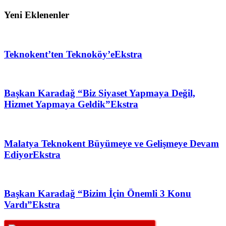
Yeni Eklenenler
Teknokent’ten Teknoköy’e
Ekstra
Başkan Karadağ “Biz Siyaset Yapmaya Değil,
Hizmet Yapmaya Geldik”
Ekstra
Malatya Teknokent Büyümeye ve Gelişmeye Devam
Ediyor
Ekstra
Başkan Karadağ “Bizim İçin Önemli 3 Konu
Vardı”
Ekstra