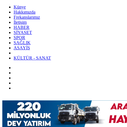
Künye
Hakkımızda
Frekanslarımız
İletişim
HABER
SİYASET
SPOR
SAĞLIK
ASAYİŞ
KÜLTÜR - SANAT