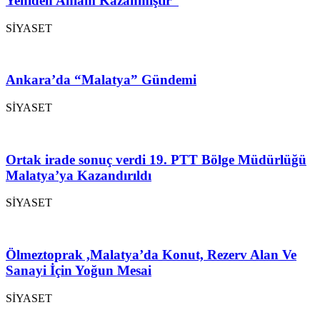
Yeniden Anlam Kazanmıştır”
SİYASET
Ankara’da “Malatya” Gündemi
SİYASET
Ortak irade sonuç verdi 19. PTT Bölge Müdürlüğü
Malatya’ya Kazandırıldı
SİYASET
Ölmeztoprak ,Malatya’da Konut, Rezerv Alan Ve
Sanayi İçin Yoğun Mesai
SİYASET