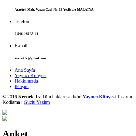
Atatürk Mah. Vatan Cad. No.55 Yeşilyurt MALATYA
Telefon
0 546 465 35 44
E-mail
kernektv@gmail.com
Ana Sayfa
Yayıncı Künyesi
Hakkımızda
İletişim
© 2016
Kernek Tv
Tüm hakları saklıdır.
Yayıncı Künyesi
Tasarım
Kodlama :
Güçlü Yazlım
Anket