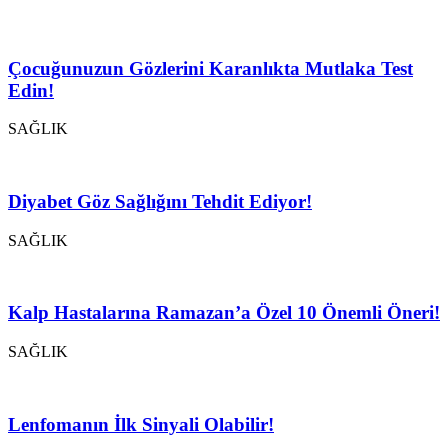
Çocuğunuzun Gözlerini Karanlıkta Mutlaka Test
Edin!
SAĞLIK
Diyabet Göz Sağlığını Tehdit Ediyor!
SAĞLIK
Kalp Hastalarına Ramazan’a Özel 10 Önemli Öneri!
SAĞLIK
Lenfomanın İlk Sinyali Olabilir!