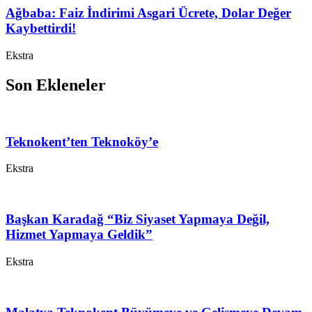
Ağbaba: Faiz İndirimi Asgari Ücrete, Dolar Değer
Kaybettirdi!
Ekstra
Son Ekleneler
Teknokent’ten Teknoköy’e
Ekstra
Başkan Karadağ “Biz Siyaset Yapmaya Değil,
Hizmet Yapmaya Geldik”
Ekstra