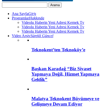
Ana Sayfa
Giriş
Programlar
Hakkında
Videolu Haberin Yeni Adresi Kernek Tv
Videolu Haberin Yeni Adresi Kernek Tv
Videolu Haberin Yeni Adresi Kernek Tv
Video Arşiv
Sürekli Güncel
Teknokent’ten Teknoköy’e
Başkan Karadağ “Biz Siyaset
Yapmaya Değil, Hizmet Yapmaya
Geldik”
Malatya Teknokent Büyümeye ve
Gelişmeye Devam Ediyor