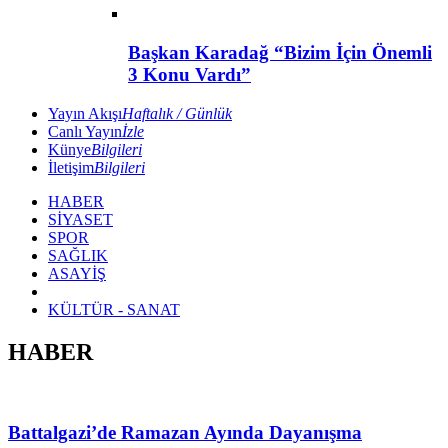
Başkan Karadağ “Bizim İçin Önemli
3 Konu Vardı”
Yayın Akışı
Haftalık / Günlük
Canlı Yayın
İzle
Künye
Bilgileri
İletişim
Bilgileri
HABER
SİYASET
SPOR
SAĞLIK
ASAYİŞ
KÜLTÜR - SANAT
HABER
Battalgazi’de Ramazan Ayında Dayanışma