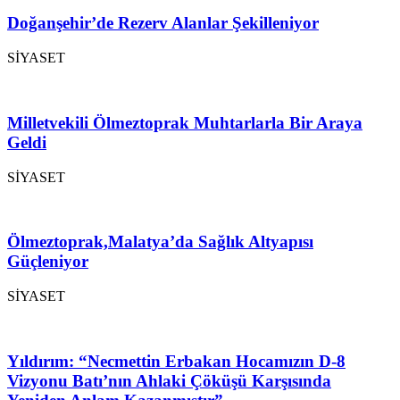
Doğanşehir’de Rezerv Alanlar Şekilleniyor
SİYASET
Milletvekili Ölmeztoprak Muhtarlarla Bir Araya
Geldi
SİYASET
Ölmeztoprak,Malatya’da Sağlık Altyapısı
Güçleniyor
SİYASET
Yıldırım: “Necmettin Erbakan Hocamızın D-8
Vizyonu Batı’nın Ahlaki Çöküşü Karşısında