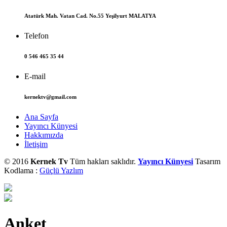
Atatürk Mah. Vatan Cad. No.55 Yeşilyurt MALATYA
Telefon
0 546 465 35 44
E-mail
kernektv@gmail.com
Ana Sayfa
Yayıncı Künyesi
Hakkımızda
İletişim
© 2016
Kernek Tv
Tüm hakları saklıdır.
Yayıncı Künyesi
Tasarım
Kodlama :
Güçlü Yazlım
Anket