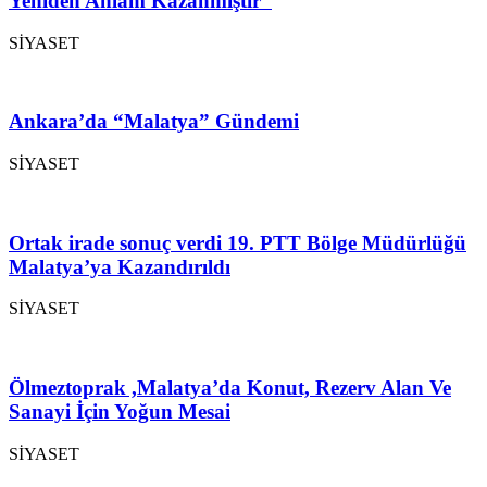
Yeniden Anlam Kazanmıştır”
SİYASET
Ankara’da “Malatya” Gündemi
SİYASET
Ortak irade sonuç verdi 19. PTT Bölge Müdürlüğü
Malatya’ya Kazandırıldı
SİYASET
Ölmeztoprak ,Malatya’da Konut, Rezerv Alan Ve
Sanayi İçin Yoğun Mesai
SİYASET