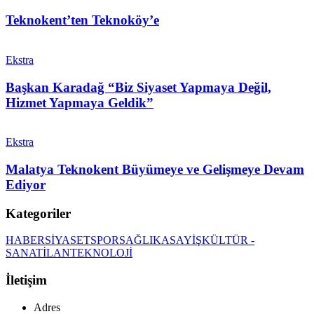
Teknokent’ten Teknoköy’e
Ekstra
Başkan Karadağ “Biz Siyaset Yapmaya Değil,
Hizmet Yapmaya Geldik”
Ekstra
Malatya Teknokent Büyümeye ve Gelişmeye Devam
Ediyor
Kategoriler
HABER
SİYASET
SPOR
SAĞLIK
ASAYİŞ
KÜLTÜR -
SANAT
İLAN
TEKNOLOJİ
İletişim
Adres