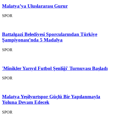
Malatya’ya Uluslararası Gurur
SPOR
Battalgazi Belediyesi Sporcularından Türkiye
Şampiyonası’nda 5 Madalya
SPOR
'Minikler Yarıyıl Futbol Şenliği' Turnuvası Başladı
SPOR
Malatya Yeşilyurtspor Güçlü Bir Yapılanmayla
Yoluna Devam Edecek
SPOR