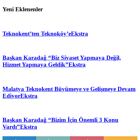
Yeni Eklenenler
Teknokent’ten Teknoköy’e
Ekstra
Başkan Karadağ “Biz Siyaset Yapmaya Değil,
Hizmet Yapmaya Geldik”
Ekstra
Malatya Teknokent Büyümeye ve Gelişmeye Devam
Ediyor
Ekstra
Başkan Karadağ “Bizim İçin Önemli 3 Konu
Vardı”
Ekstra