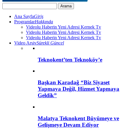
Ana Sayfa
Giriş
Programlar
Hakkında
Videolu Haberin Yeni Adresi Kernek Tv
Videolu Haberin Yeni Adresi Kernek Tv
Videolu Haberin Yeni Adresi Kernek Tv
Video Arşiv
Sürekli Güncel
Teknokent’ten Teknoköy’e
Başkan Karadağ “Biz Siyaset
Yapmaya Değil, Hizmet Yapmaya
Geldik”
Malatya Teknokent Büyümeye ve
Gelişmeye Devam Ediyor