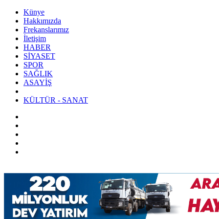
Künye
Hakkımızda
Frekanslarımız
İletişim
HABER
SİYASET
SPOR
SAĞLIK
ASAYİŞ
KÜLTÜR - SANAT