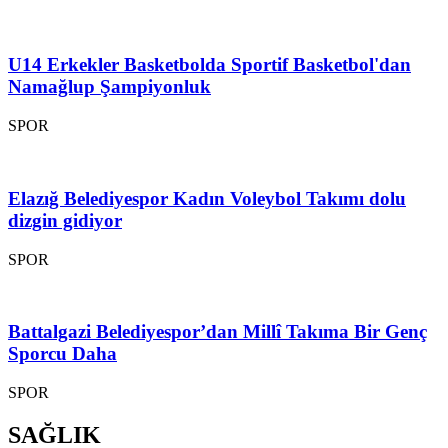
U14 Erkekler Basketbolda Sportif Basketbol'dan
Namağlup Şampiyonluk
SPOR
Elazığ Belediyespor Kadın Voleybol Takımı dolu
dizgin gidiyor
SPOR
Battalgazi Belediyespor’dan Millî Takıma Bir Genç
Sporcu Daha
SPOR
SAĞLIK