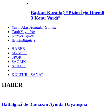
Başkan Karadağ “Bizim İçin Önemli
3 Konu Vardı”
Yayın Akışı
Haftalık / Günlük
Canlı Yayın
İzle
Künye
Bilgileri
İletişim
Bilgileri
HABER
SİYASET
SPOR
SAĞLIK
ASAYİŞ
KÜLTÜR - SANAT
HABER
Battalgazi’de Ramazan Ayında Dayanışma