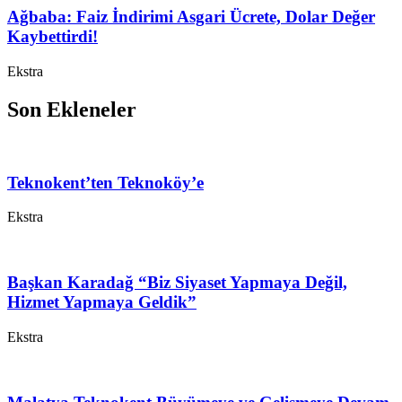
Ağbaba: Faiz İndirimi Asgari Ücrete, Dolar Değer
Kaybettirdi!
Ekstra
Son Ekleneler
Teknokent’ten Teknoköy’e
Ekstra
Başkan Karadağ “Biz Siyaset Yapmaya Değil,
Hizmet Yapmaya Geldik”
Ekstra