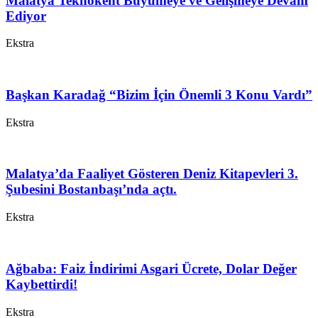
Malatya Teknokent Büyümeye ve Gelişmeye Devam
Ediyor
Ekstra
Başkan Karadağ “Bizim İçin Önemli 3 Konu Vardı”
Ekstra
Malatya’da Faaliyet Gösteren Deniz Kitapevleri 3.
Şubesini Bostanbaşı’nda açtı.
Ekstra
Ağbaba: Faiz İndirimi Asgari Ücrete, Dolar Değer
Kaybettirdi!
Ekstra