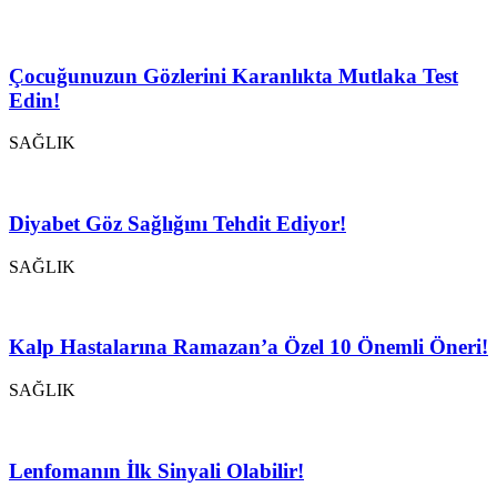
Çocuğunuzun Gözlerini Karanlıkta Mutlaka Test
Edin!
SAĞLIK
Diyabet Göz Sağlığını Tehdit Ediyor!
SAĞLIK
Kalp Hastalarına Ramazan’a Özel 10 Önemli Öneri!
SAĞLIK
Lenfomanın İlk Sinyali Olabilir!