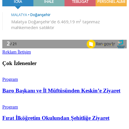
Reklam İletişim
Çok İzlenenler
Program
Baro Başkanı ve İl Müftüsünden Keskin’e Ziyaret
Program
Fırat İlköğretim Okulundan Şehitliğe Ziyaret