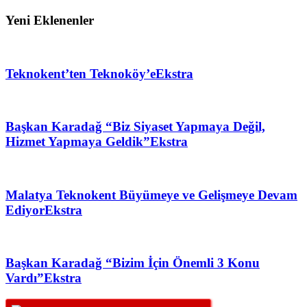
Yeni Eklenenler
Teknokent’ten Teknoköy’e
Ekstra
Başkan Karadağ “Biz Siyaset Yapmaya Değil,
Hizmet Yapmaya Geldik”
Ekstra
Malatya Teknokent Büyümeye ve Gelişmeye Devam
Ediyor
Ekstra
Başkan Karadağ “Bizim İçin Önemli 3 Konu
Vardı”
Ekstra