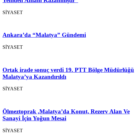
Yeniden Anlam Kazanmıştır”
SİYASET
Ankara’da “Malatya” Gündemi
SİYASET
Ortak irade sonuç verdi 19. PTT Bölge Müdürlüğü
Malatya’ya Kazandırıldı
SİYASET
Ölmeztoprak ,Malatya’da Konut, Rezerv Alan Ve
Sanayi İçin Yoğun Mesai
SİYASET