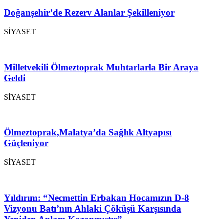
Doğanşehir’de Rezerv Alanlar Şekilleniyor
SİYASET
Milletvekili Ölmeztoprak Muhtarlarla Bir Araya
Geldi
SİYASET
Ölmeztoprak,Malatya’da Sağlık Altyapısı
Güçleniyor
SİYASET
Yıldırım: “Necmettin Erbakan Hocamızın D-8
Vizyonu Batı’nın Ahlaki Çöküşü Karşısında