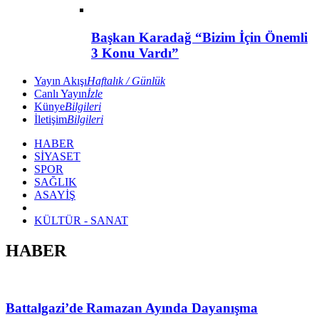
Başkan Karadağ “Bizim İçin Önemli
3 Konu Vardı”
Yayın Akışı
Haftalık / Günlük
Canlı Yayın
İzle
Künye
Bilgileri
İletişim
Bilgileri
HABER
SİYASET
SPOR
SAĞLIK
ASAYİŞ
KÜLTÜR - SANAT
HABER
Battalgazi’de Ramazan Ayında Dayanışma