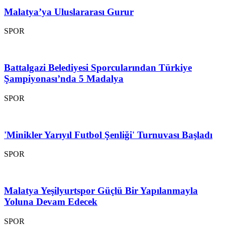
Malatya’ya Uluslararası Gurur
SPOR
Battalgazi Belediyesi Sporcularından Türkiye
Şampiyonası’nda 5 Madalya
SPOR
'Minikler Yarıyıl Futbol Şenliği' Turnuvası Başladı
SPOR
Malatya Yeşilyurtspor Güçlü Bir Yapılanmayla
Yoluna Devam Edecek
SPOR