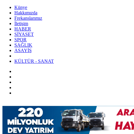
Künye
Hakkımızda
Frekanslarımız
İletişim
HABER
SİYASET
SPOR
SAĞLIK
ASAYİŞ
KÜLTÜR - SANAT