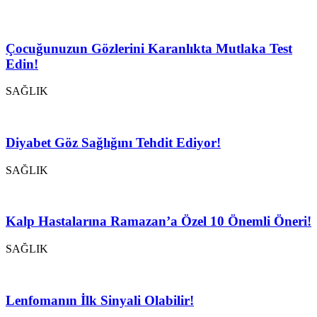
Çocuğunuzun Gözlerini Karanlıkta Mutlaka Test
Edin!
SAĞLIK
Diyabet Göz Sağlığını Tehdit Ediyor!
SAĞLIK
Kalp Hastalarına Ramazan’a Özel 10 Önemli Öneri!
SAĞLIK
Lenfomanın İlk Sinyali Olabilir!