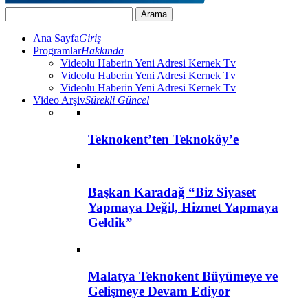
Ana Sayfa
Giriş
Programlar
Hakkında
Videolu Haberin Yeni Adresi Kernek Tv
Videolu Haberin Yeni Adresi Kernek Tv
Videolu Haberin Yeni Adresi Kernek Tv
Video Arşiv
Sürekli Güncel
Teknokent’ten Teknoköy’e
Başkan Karadağ “Biz Siyaset
Yapmaya Değil, Hizmet Yapmaya
Geldik”
Malatya Teknokent Büyümeye ve
Gelişmeye Devam Ediyor