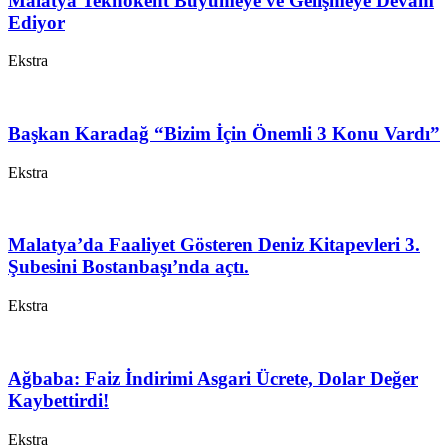
Malatya Teknokent Büyümeye ve Gelişmeye Devam
Ediyor
Ekstra
Başkan Karadağ “Bizim İçin Önemli 3 Konu Vardı”
Ekstra
Malatya’da Faaliyet Gösteren Deniz Kitapevleri 3.
Şubesini Bostanbaşı’nda açtı.
Ekstra
Ağbaba: Faiz İndirimi Asgari Ücrete, Dolar Değer
Kaybettirdi!
Ekstra