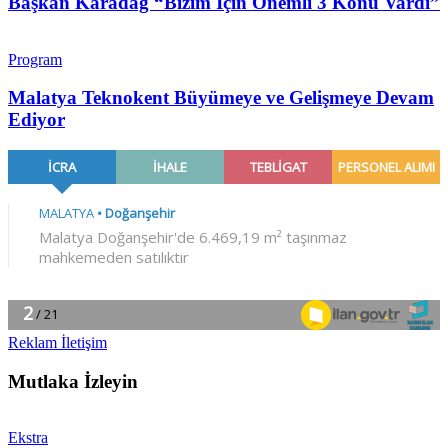
Başkan Karadağ “Bizim İçin Önemli 3 Konu Vardı”
Program
Malatya Teknokent Büyümeye ve Gelişmeye Devam
Ediyor
Reklam İletişim
Mutlaka İzleyin
Ekstra