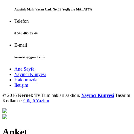
Atatürk Mah. Vatan Cad. No.55 Yeşilyurt MALATYA
Telefon
0 546 465 35 44
E-mail
kernektv@gmail.com
Ana Sayfa
Yayıncı Künyesi
Hakkımızda
İletişim
© 2016
Kernek Tv
Tüm hakları saklıdır.
Yayıncı Künyesi
Tasarım
Kodlama :
Güçlü Yazlım
Anket