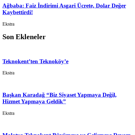
Ağbaba: Faiz İndirimi Asgari Ücrete, Dolar Değer
Kaybettirdi!
Ekstra
Son Ekleneler
Teknokent’ten Teknoköy’e
Ekstra
Başkan Karadağ “Biz Siyaset Yapmaya Değil,
Hizmet Yapmaya Geldik”
Ekstra