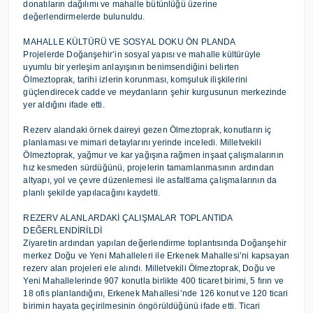
donatıların dağılımı ve mahalle bütünlüğü üzerine
değerlendirmelerde bulunuldu.
MAHALLE KÜLTÜRÜ VE SOSYAL DOKU ÖN PLANDA
Projelerde Doğanşehir’in sosyal yapısı ve mahalle kültürüyle
uyumlu bir yerleşim anlayışının benimsendiğini belirten
Ölmeztoprak, tarihi izlerin korunması, komşuluk ilişkilerini
güçlendirecek cadde ve meydanların şehir kurgusunun merkezinde
yer aldığını ifade etti.
Rezerv alandaki örnek daireyi gezen Ölmeztoprak, konutların iç
planlaması ve mimari detaylarını yerinde inceledi. Milletvekili
Ölmeztoprak, yağmur ve kar yağışına rağmen inşaat çalışmalarının
hız kesmeden sürdüğünü, projelerin tamamlanmasının ardından
altyapı, yol ve çevre düzenlemesi ile asfaltlama çalışmalarının da
planlı şekilde yapılacağını kaydetti.
REZERV ALANLARDAKİ ÇALIŞMALAR TOPLANTIDA
DEĞERLENDİRİLDİ
Ziyaretin ardından yapılan değerlendirme toplantısında Doğanşehir
merkez Doğu ve Yeni Mahalleleri ile Erkenek Mahallesi’ni kapsayan
rezerv alan projeleri ele alındı. Milletvekili Ölmeztoprak, Doğu ve
Yeni Mahallelerinde 907 konutla birlikte 400 ticaret birimi, 5 fırın ve
18 ofis planlandığını, Erkenek Mahallesi’nde 126 konut ve 120 ticari
birimin hayata geçirilmesinin öngörüldüğünü ifade etti. Ticari