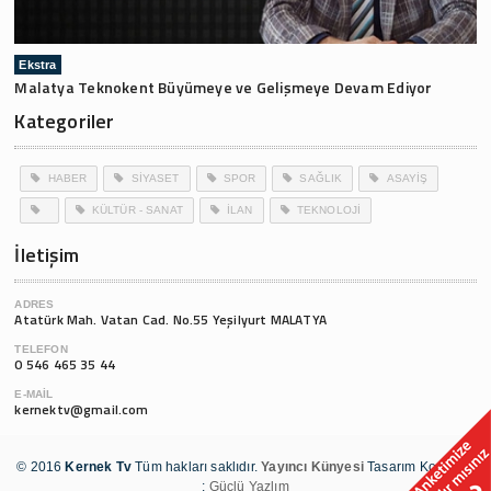
Ekstra
Malatya Teknokent Büyümeye ve Gelişmeye Devam Ediyor
Kategoriler
HABER
SİYASET
SPOR
SAĞLIK
ASAYİŞ
KÜLTÜR - SANAT
İLAN
TEKNOLOJİ
İletişim
ADRES
Atatürk Mah. Vatan Cad. No.55 Yeşilyurt MALATYA
TELEFON
0 546 465 35 44
E-MAIL
kernektv@gmail.com
© 2016
Kernek Tv
Tüm hakları saklıdır.
Yayıncı Künyesi
Tasarım Kodlama
:
Güçlü Yazlım