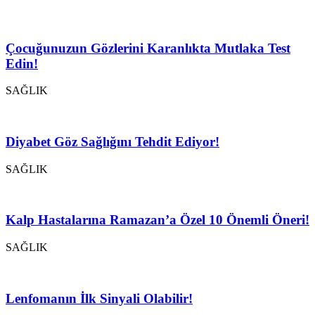
Çocuğunuzun Gözlerini Karanlıkta Mutlaka Test
Edin!
SAĞLIK
Diyabet Göz Sağlığını Tehdit Ediyor!
SAĞLIK
Kalp Hastalarına Ramazan’a Özel 10 Önemli Öneri!
SAĞLIK
Lenfomanın İlk Sinyali Olabilir!