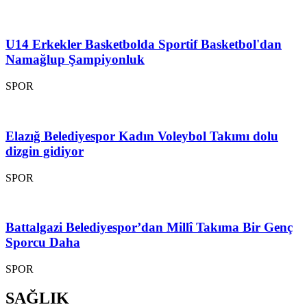
U14 Erkekler Basketbolda Sportif Basketbol'dan
Namağlup Şampiyonluk
SPOR
Elazığ Belediyespor Kadın Voleybol Takımı dolu
dizgin gidiyor
SPOR
Battalgazi Belediyespor’dan Millî Takıma Bir Genç
Sporcu Daha
SPOR
SAĞLIK