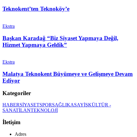
Teknokent’ten Teknoköy’e
Ekstra
Başkan Karadağ “Biz Siyaset Yapmaya Değil,
Hizmet Yapmaya Geldik”
Ekstra
Malatya Teknokent Büyümeye ve Gelişmeye Devam
Ediyor
Kategoriler
HABER
SİYASET
SPOR
SAĞLIK
ASAYİŞ
KÜLTÜR -
SANAT
İLAN
TEKNOLOJİ
İletişim
Adres