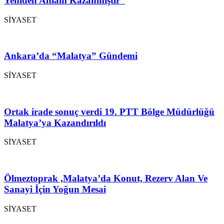
Yeniden Anlam Kazanmıştır”
SİYASET
Ankara’da “Malatya” Gündemi
SİYASET
Ortak irade sonuç verdi 19. PTT Bölge Müdürlüğü
Malatya’ya Kazandırıldı
SİYASET
Ölmeztoprak ,Malatya’da Konut, Rezerv Alan Ve
Sanayi İçin Yoğun Mesai
SİYASET