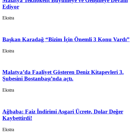
Malatya Teknokent Büyümeye ve Gelişmeye Devam
Ediyor
Ekstra
Başkan Karadağ “Bizim İçin Önemli 3 Konu Vardı”
Ekstra
Malatya’da Faaliyet Gösteren Deniz Kitapevleri 3.
Şubesini Bostanbaşı’nda açtı.
Ekstra
Ağbaba: Faiz İndirimi Asgari Ücrete, Dolar Değer
Kaybettirdi!
Ekstra