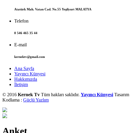
Atatürk Mah. Vatan Cad. No.55 Yeşilyurt MALATYA
Telefon
0 546 465 35 44
E-mail
kernektv@gmail.com
Ana Sayfa
Yayıncı Künyesi
Hakkımızda
İletişim
© 2016
Kernek Tv
Tüm hakları saklıdır.
Yayıncı Künyesi
Tasarım
Kodlama :
Güçlü Yazlım
Anket