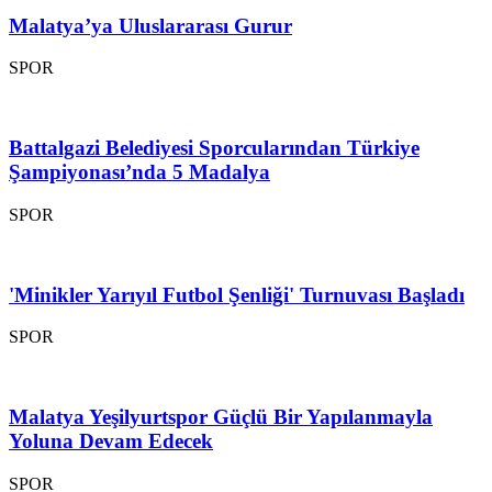
Malatya’ya Uluslararası Gurur
SPOR
Battalgazi Belediyesi Sporcularından Türkiye
Şampiyonası’nda 5 Madalya
SPOR
'Minikler Yarıyıl Futbol Şenliği' Turnuvası Başladı
SPOR
Malatya Yeşilyurtspor Güçlü Bir Yapılanmayla
Yoluna Devam Edecek
SPOR