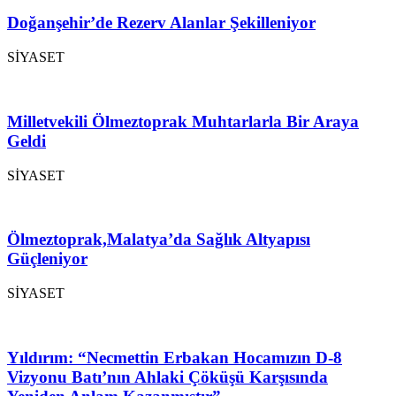
Doğanşehir’de Rezerv Alanlar Şekilleniyor
SİYASET
Milletvekili Ölmeztoprak Muhtarlarla Bir Araya
Geldi
SİYASET
Ölmeztoprak,Malatya’da Sağlık Altyapısı
Güçleniyor
SİYASET
Yıldırım: “Necmettin Erbakan Hocamızın D-8
Vizyonu Batı’nın Ahlaki Çöküşü Karşısında