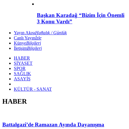
Başkan Karadağ “Bizim İçin Önemli
3 Konu Vardı”
Yayın Akışı
Haftalık / Günlük
Canlı Yayın
İzle
Künye
Bilgileri
İletişim
Bilgileri
HABER
SİYASET
SPOR
SAĞLIK
ASAYİŞ
KÜLTÜR - SANAT
HABER
Battalgazi’de Ramazan Ayında Dayanışma