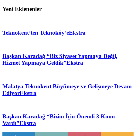
Yeni Eklenenler
Teknokent’ten Teknoköy’e
Ekstra
Başkan Karadağ “Biz Siyaset Yapmaya Değil,
Hizmet Yapmaya Geldik”
Ekstra
Malatya Teknokent Büyümeye ve Gelişmeye Devam
Ediyor
Ekstra
Başkan Karadağ “Bizim İçin Önemli 3 Konu
Vardı”
Ekstra