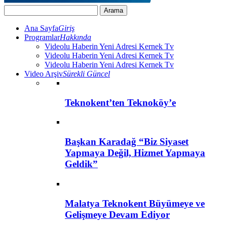
Ana Sayfa
Giriş
Programlar
Hakkında
Videolu Haberin Yeni Adresi Kernek Tv
Videolu Haberin Yeni Adresi Kernek Tv
Videolu Haberin Yeni Adresi Kernek Tv
Video Arşiv
Sürekli Güncel
Teknokent’ten Teknoköy’e
Başkan Karadağ “Biz Siyaset
Yapmaya Değil, Hizmet Yapmaya
Geldik”
Malatya Teknokent Büyümeye ve
Gelişmeye Devam Ediyor