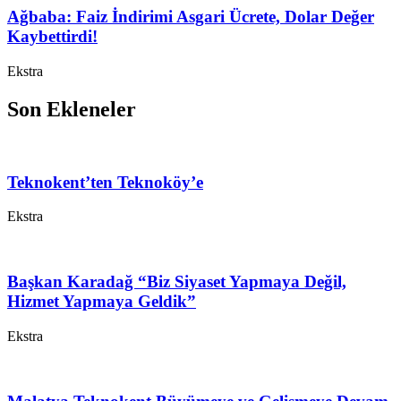
Ağbaba: Faiz İndirimi Asgari Ücrete, Dolar Değer
Kaybettirdi!
Ekstra
Son Ekleneler
Teknokent’ten Teknoköy’e
Ekstra
Başkan Karadağ “Biz Siyaset Yapmaya Değil,
Hizmet Yapmaya Geldik”
Ekstra