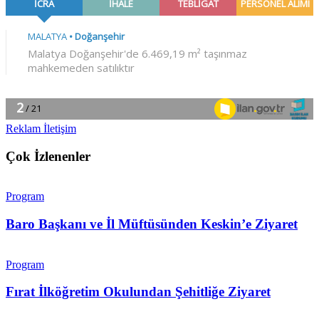
Reklam İletişim
Çok İzlenenler
Program
Baro Başkanı ve İl Müftüsünden Keskin’e Ziyaret
Program
Fırat İlköğretim Okulundan Şehitliğe Ziyaret