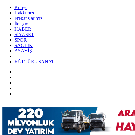
Künye
Hakkımızda
Frekanslarımız
İletişim
HABER
SİYASET
SPOR
SAĞLIK
ASAYİŞ
KÜLTÜR - SANAT