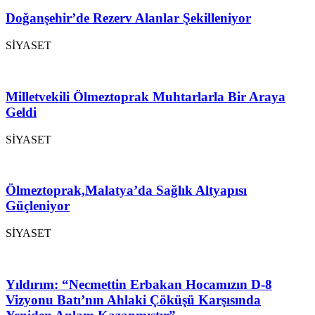
Doğanşehir’de Rezerv Alanlar Şekilleniyor
SİYASET
Milletvekili Ölmeztoprak Muhtarlarla Bir Araya
Geldi
SİYASET
Ölmeztoprak,Malatya’da Sağlık Altyapısı
Güçleniyor
SİYASET
Yıldırım: “Necmettin Erbakan Hocamızın D-8
Vizyonu Batı’nın Ahlaki Çöküşü Karşısında