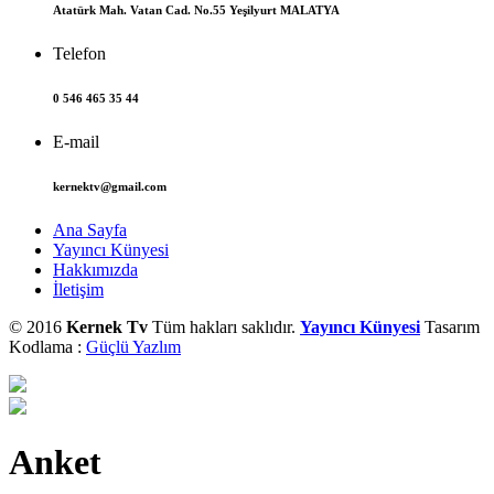
Atatürk Mah. Vatan Cad. No.55 Yeşilyurt MALATYA
Telefon
0 546 465 35 44
E-mail
kernektv@gmail.com
Ana Sayfa
Yayıncı Künyesi
Hakkımızda
İletişim
© 2016
Kernek Tv
Tüm hakları saklıdır.
Yayıncı Künyesi
Tasarım
Kodlama :
Güçlü Yazlım
Anket