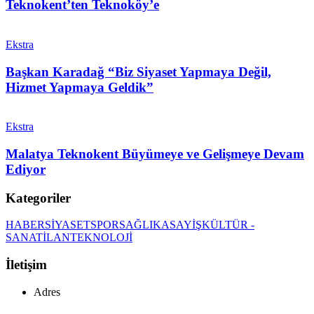
Teknokent’ten Teknoköy’e
Ekstra
Başkan Karadağ “Biz Siyaset Yapmaya Değil,
Hizmet Yapmaya Geldik”
Ekstra
Malatya Teknokent Büyümeye ve Gelişmeye Devam
Ediyor
Kategoriler
HABER
SİYASET
SPOR
SAĞLIK
ASAYİŞ
KÜLTÜR -
SANAT
İLAN
TEKNOLOJİ
İletişim
Adres