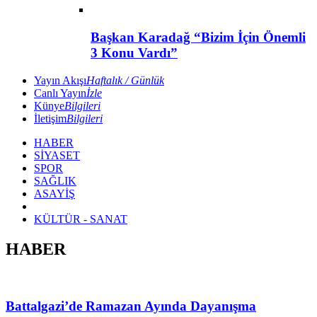
Başkan Karadağ “Bizim İçin Önemli
3 Konu Vardı”
Yayın Akışı
Haftalık / Günlük
Canlı Yayın
İzle
Künye
Bilgileri
İletişim
Bilgileri
HABER
SİYASET
SPOR
SAĞLIK
ASAYİŞ
KÜLTÜR - SANAT
HABER
Battalgazi’de Ramazan Ayında Dayanışma