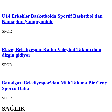
U14 Erkekler Basketbolda Sportif Basketbol'dan
Namağlup Şampiyonluk
SPOR
Elazığ Belediyespor Kadın Voleybol Takımı dolu
dizgin gidiyor
SPOR
Battalgazi Belediyespor’dan Millî Takıma Bir Genç
Sporcu Daha
SPOR
SAĞLIK