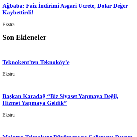
Ağbaba: Faiz İndirimi Asgari Ücrete, Dolar Değer
Kaybettirdi!
Ekstra
Son Ekleneler
Teknokent’ten Teknoköy’e
Ekstra
Başkan Karadağ “Biz Siyaset Yapmaya Değil,
Hizmet Yapmaya Geldik”
Ekstra