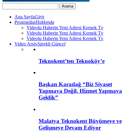
Ana Sayfa
Giriş
Programlar
Hakkında
Videolu Haberin Yeni Adresi Kernek Tv
Videolu Haberin Yeni Adresi Kernek Tv
Videolu Haberin Yeni Adresi Kernek Tv
Video Arşiv
Sürekli Güncel
Teknokent’ten Teknoköy’e
Başkan Karadağ “Biz Siyaset
Yapmaya Değil, Hizmet Yapmaya
Geldik”
Malatya Teknokent Büyümeye ve
Gelişmeye Devam Ediyor