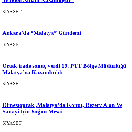
Yeniden Anlam Kazanmıştır”
SİYASET
Ankara’da “Malatya” Gündemi
SİYASET
Ortak irade sonuç verdi 19. PTT Bölge Müdürlüğü
Malatya’ya Kazandırıldı
SİYASET
Ölmeztoprak ,Malatya’da Konut, Rezerv Alan Ve
Sanayi İçin Yoğun Mesai
SİYASET