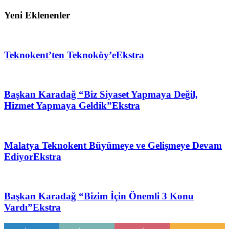
Yeni Eklenenler
Teknokent’ten Teknoköy’e
Ekstra
Başkan Karadağ “Biz Siyaset Yapmaya Değil,
Hizmet Yapmaya Geldik”
Ekstra
Malatya Teknokent Büyümeye ve Gelişmeye Devam
Ediyor
Ekstra
Başkan Karadağ “Bizim İçin Önemli 3 Konu
Vardı”
Ekstra