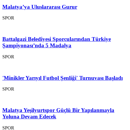
Malatya’ya Uluslararası Gurur
SPOR
Battalgazi Belediyesi Sporcularından Türkiye
Şampiyonası’nda 5 Madalya
SPOR
'Minikler Yarıyıl Futbol Şenliği' Turnuvası Başladı
SPOR
Malatya Yeşilyurtspor Güçlü Bir Yapılanmayla
Yoluna Devam Edecek
SPOR