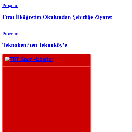
Program
Fırat İlköğretim Okulundan Şehitliğe Ziyaret
Program
Teknokent’ten Teknoköy’e