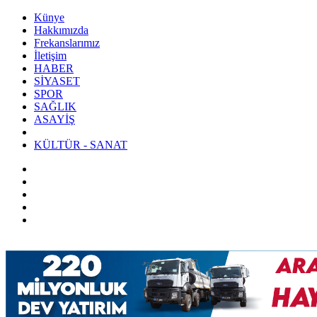
Künye
Hakkımızda
Frekanslarımız
İletişim
HABER
SİYASET
SPOR
SAĞLIK
ASAYİŞ
KÜLTÜR - SANAT