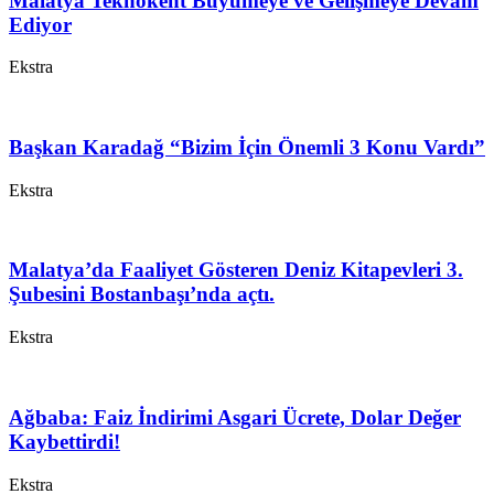
Malatya Teknokent Büyümeye ve Gelişmeye Devam
Ediyor
Ekstra
Başkan Karadağ “Bizim İçin Önemli 3 Konu Vardı”
Ekstra
Malatya’da Faaliyet Gösteren Deniz Kitapevleri 3.
Şubesini Bostanbaşı’nda açtı.
Ekstra
Ağbaba: Faiz İndirimi Asgari Ücrete, Dolar Değer
Kaybettirdi!
Ekstra