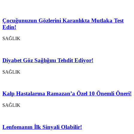
Çocuğunuzun Gözlerini Karanlıkta Mutlaka Test
Edin!
SAĞLIK
Diyabet Göz Sağlığını Tehdit Ediyor!
SAĞLIK
Kalp Hastalarına Ramazan’a Özel 10 Önemli Öneri!
SAĞLIK
Lenfomanın İlk Sinyali Olabilir!