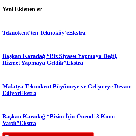
Yeni Eklenenler
Teknokent’ten Teknoköy’e
Ekstra
Başkan Karadağ “Biz Siyaset Yapmaya Değil,
Hizmet Yapmaya Geldik”
Ekstra
Malatya Teknokent Büyümeye ve Gelişmeye Devam
Ediyor
Ekstra
Başkan Karadağ “Bizim İçin Önemli 3 Konu
Vardı”
Ekstra