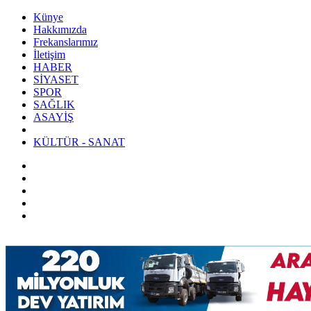
Künye
Hakkımızda
Frekanslarımız
İletişim
HABER
SİYASET
SPOR
SAĞLIK
ASAYİŞ
KÜLTÜR - SANAT