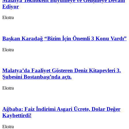
Malatya Teknokent Büyümeye ve Gelişmeye Devam
Ediyor
Ekstra
Başkan Karadağ “Bizim İçin Önemli 3 Konu Vardı”
Ekstra
Malatya’da Faaliyet Gösteren Deniz Kitapevleri 3.
Şubesini Bostanbaşı’nda açtı.
Ekstra
Ağbaba: Faiz İndirimi Asgari Ücrete, Dolar Değer
Kaybettirdi!
Ekstra