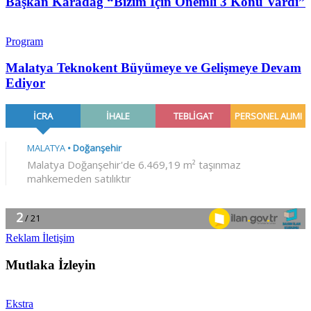
Başkan Karadağ “Bizim İçin Önemli 3 Konu Vardı”
Program
Malatya Teknokent Büyümeye ve Gelişmeye Devam
Ediyor
Reklam İletişim
Mutlaka İzleyin
Ekstra