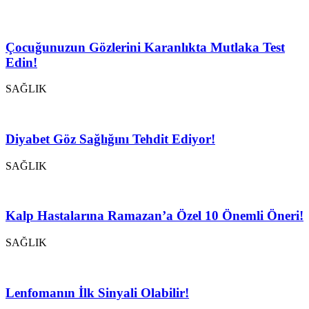
Çocuğunuzun Gözlerini Karanlıkta Mutlaka Test
Edin!
SAĞLIK
Diyabet Göz Sağlığını Tehdit Ediyor!
SAĞLIK
Kalp Hastalarına Ramazan’a Özel 10 Önemli Öneri!
SAĞLIK
Lenfomanın İlk Sinyali Olabilir!