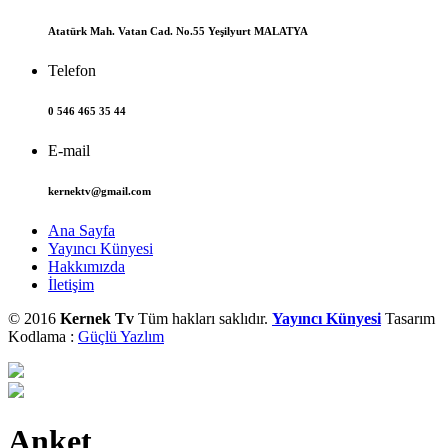
Atatürk Mah. Vatan Cad. No.55 Yeşilyurt MALATYA
Telefon
0 546 465 35 44
E-mail
kernektv@gmail.com
Ana Sayfa
Yayıncı Künyesi
Hakkımızda
İletişim
© 2016
Kernek Tv
Tüm hakları saklıdır.
Yayıncı Künyesi
Tasarım
Kodlama :
Güçlü Yazlım
Anket