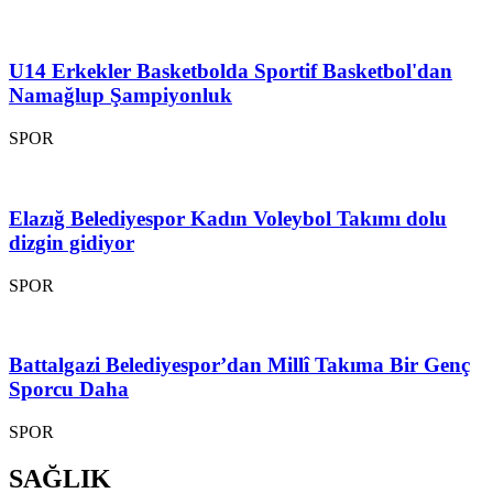
U14 Erkekler Basketbolda Sportif Basketbol'dan
Namağlup Şampiyonluk
SPOR
Elazığ Belediyespor Kadın Voleybol Takımı dolu
dizgin gidiyor
SPOR
Battalgazi Belediyespor’dan Millî Takıma Bir Genç
Sporcu Daha
SPOR
SAĞLIK