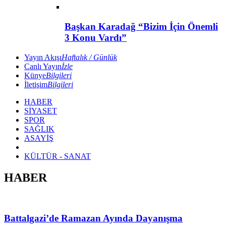
Başkan Karadağ “Bizim İçin Önemli
3 Konu Vardı”
Yayın Akışı
Haftalık / Günlük
Canlı Yayın
İzle
Künye
Bilgileri
İletişim
Bilgileri
HABER
SİYASET
SPOR
SAĞLIK
ASAYİŞ
KÜLTÜR - SANAT
HABER
Battalgazi’de Ramazan Ayında Dayanışma