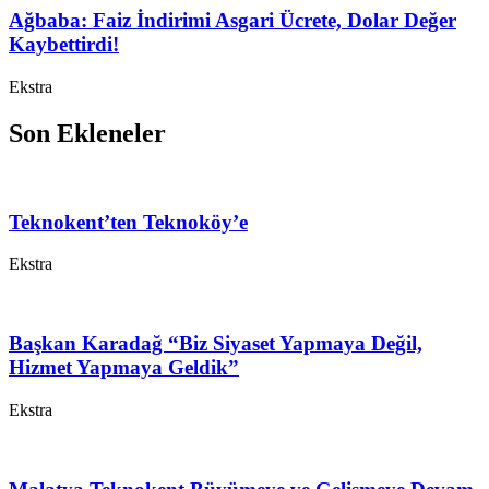
Ağbaba: Faiz İndirimi Asgari Ücrete, Dolar Değer
Kaybettirdi!
Ekstra
Son Ekleneler
Teknokent’ten Teknoköy’e
Ekstra
Başkan Karadağ “Biz Siyaset Yapmaya Değil,
Hizmet Yapmaya Geldik”
Ekstra