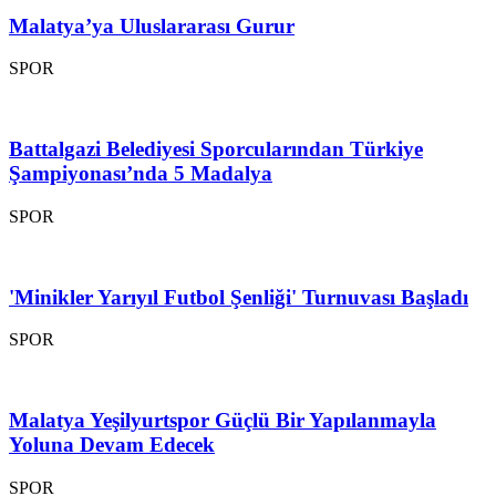
Malatya’ya Uluslararası Gurur
SPOR
Battalgazi Belediyesi Sporcularından Türkiye
Şampiyonası’nda 5 Madalya
SPOR
'Minikler Yarıyıl Futbol Şenliği' Turnuvası Başladı
SPOR
Malatya Yeşilyurtspor Güçlü Bir Yapılanmayla
Yoluna Devam Edecek
SPOR