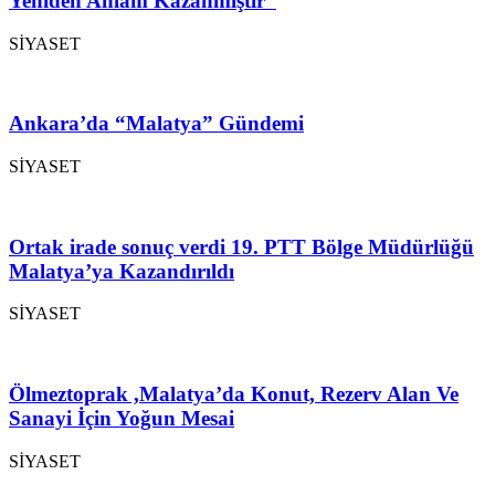
Yeniden Anlam Kazanmıştır”
SİYASET
Ankara’da “Malatya” Gündemi
SİYASET
Ortak irade sonuç verdi 19. PTT Bölge Müdürlüğü
Malatya’ya Kazandırıldı
SİYASET
Ölmeztoprak ,Malatya’da Konut, Rezerv Alan Ve
Sanayi İçin Yoğun Mesai
SİYASET