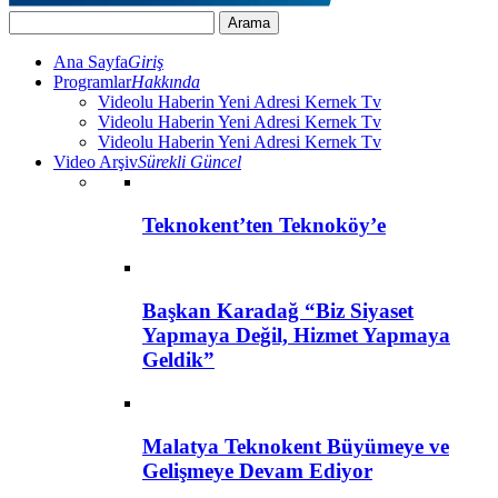
Ana Sayfa
Giriş
Programlar
Hakkında
Videolu Haberin Yeni Adresi Kernek Tv
Videolu Haberin Yeni Adresi Kernek Tv
Videolu Haberin Yeni Adresi Kernek Tv
Video Arşiv
Sürekli Güncel
Teknokent’ten Teknoköy’e
Başkan Karadağ “Biz Siyaset
Yapmaya Değil, Hizmet Yapmaya
Geldik”
Malatya Teknokent Büyümeye ve
Gelişmeye Devam Ediyor