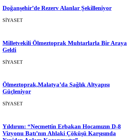
Doğanşehir’de Rezerv Alanlar Şekilleniyor
SİYASET
Milletvekili Ölmeztoprak Muhtarlarla Bir Araya
Geldi
SİYASET
Ölmeztoprak,Malatya’da Sağlık Altyapısı
Güçleniyor
SİYASET
Yıldırım: “Necmettin Erbakan Hocamızın D-8
Vizyonu Batı’nın Ahlaki Çöküşü Karşısında