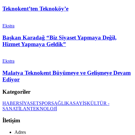
Teknokent’ten Teknoköy’e
Ekstra
Başkan Karadağ “Biz Siyaset Yapmaya Değil,
Hizmet Yapmaya Geldik”
Ekstra
Malatya Teknokent Büyümeye ve Gelişmeye Devam
Ediyor
Kategoriler
HABER
SİYASET
SPOR
SAĞLIK
ASAYİŞ
KÜLTÜR -
SANAT
İLAN
TEKNOLOJİ
İletişim
Adres