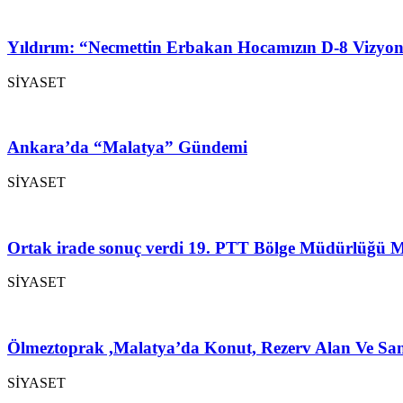
Yıldırım: “Necmettin Erbakan Hocamızın D-8 Vizyon
SİYASET
Ankara’da “Malatya” Gündemi
SİYASET
Ortak irade sonuç verdi 19. PTT Bölge Müdürlüğü M
SİYASET
Ölmeztoprak ,Malatya’da Konut, Rezerv Alan Ve San
SİYASET