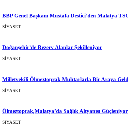
BBP Genel Başkanı Mustafa Destici’den Malatya TSO
SİYASET
Doğanşehir’de Rezerv Alanlar Şekilleniyor
SİYASET
Milletvekili Ölmeztoprak Muhtarlarla Bir Araya Geld
SİYASET
Ölmeztoprak,Malatya’da Sağlık Altyapısı Güçleniyor
SİYASET