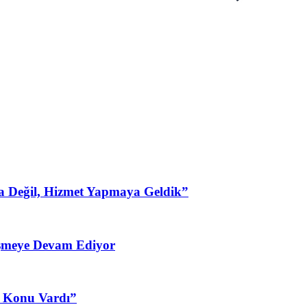
a Değil, Hizmet Yapmaya Geldik”
şmeye Devam Ediyor
3 Konu Vardı”