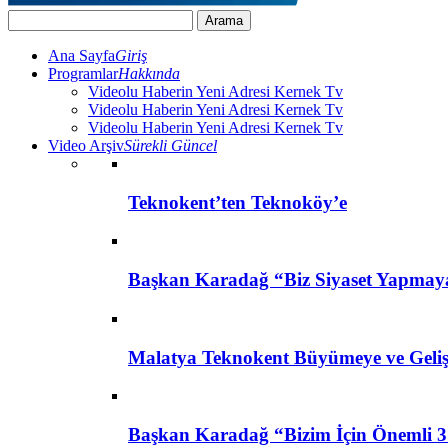
Ana Sayfa
Giriş
Programlar
Hakkında
Videolu Haberin Yeni Adresi Kernek Tv
Videolu Haberin Yeni Adresi Kernek Tv
Videolu Haberin Yeni Adresi Kernek Tv
Video Arşiv
Sürekli Güncel
Teknokent’ten Teknoköy’e
Başkan Karadağ “Biz Siyaset Yapmay
Malatya Teknokent Büyümeye ve Geli
Başkan Karadağ “Bizim İçin Önemli 