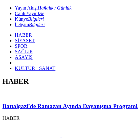
Yayın Akışı
Haftalık / Günlük
Canlı Yayın
İzle
Künye
Bilgileri
İletişim
Bilgileri
HABER
SİYASET
SPOR
SAĞLIK
ASAYİŞ
KÜLTÜR - SANAT
HABER
Battalgazi’de Ramazan Ayında Dayanışma Programl
HABER