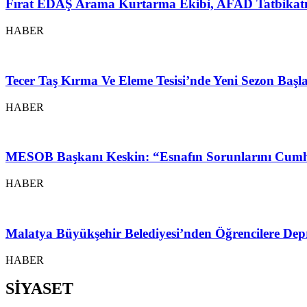
Fırat EDAŞ Arama Kurtarma Ekibi, AFAD Tatbikatı
HABER
Tecer Taş Kırma Ve Eleme Tesisi’nde Yeni Sezon Baş
HABER
MESOB Başkanı Keskin: “Esnafın Sorunlarını Cumh
HABER
Malatya Büyükşehir Belediyesi’nden Öğrencilere Depr
HABER
SİYASET