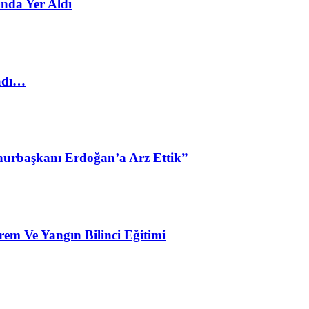
nda Yer Aldı
ladı…
urbaşkanı Erdoğan’a Arz Ettik”
em Ve Yangın Bilinci Eğitimi