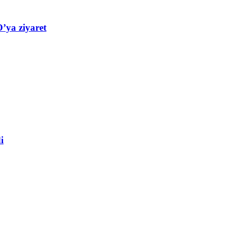
’ya ziyaret
i