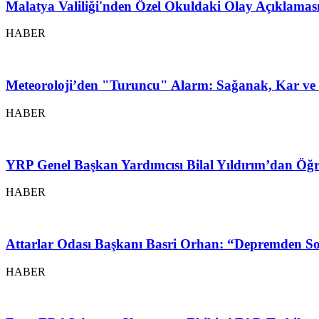
Malatya Valiliği'nden Özel Okuldaki Olay Açıklamas
HABER
Meteoroloji’den "Turuncu" Alarm: Sağanak, Kar ve 
HABER
YRP Genel Başkan Yardımcısı Bilal Yıldırım’dan Öğr
HABER
Attarlar Odası Başkanı Basri Orhan: “Depremden So
HABER