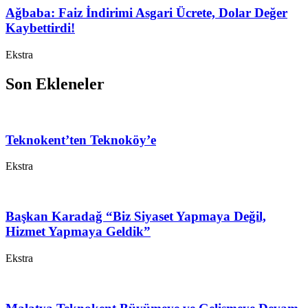
Ağbaba: Faiz İndirimi Asgari Ücrete, Dolar Değer
Kaybettirdi!
Ekstra
Son Ekleneler
Teknokent’ten Teknoköy’e
Ekstra
Başkan Karadağ “Biz Siyaset Yapmaya Değil,
Hizmet Yapmaya Geldik”
Ekstra