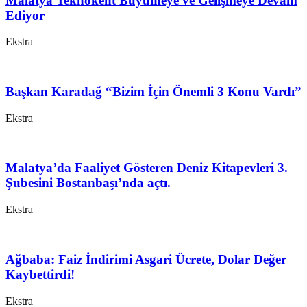
Malatya Teknokent Büyümeye ve Gelişmeye Devam
Ediyor
Ekstra
Başkan Karadağ “Bizim İçin Önemli 3 Konu Vardı”
Ekstra
Malatya’da Faaliyet Gösteren Deniz Kitapevleri 3.
Şubesini Bostanbaşı’nda açtı.
Ekstra
Ağbaba: Faiz İndirimi Asgari Ücrete, Dolar Değer
Kaybettirdi!
Ekstra