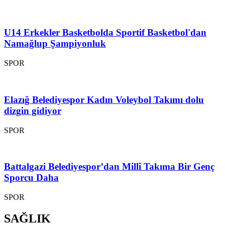
U14 Erkekler Basketbolda Sportif Basketbol'dan
Namağlup Şampiyonluk
SPOR
Elazığ Belediyespor Kadın Voleybol Takımı dolu
dizgin gidiyor
SPOR
Battalgazi Belediyespor’dan Millî Takıma Bir Genç
Sporcu Daha
SPOR
SAĞLIK