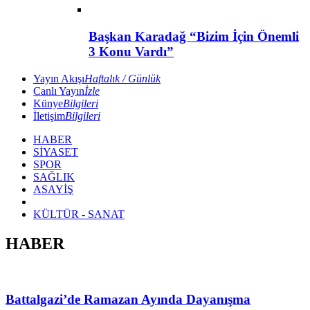
Başkan Karadağ “Bizim İçin Önemli
3 Konu Vardı”
Yayın Akışı
Haftalık / Günlük
Canlı Yayın
İzle
Künye
Bilgileri
İletişim
Bilgileri
HABER
SİYASET
SPOR
SAĞLIK
ASAYİŞ
KÜLTÜR - SANAT
HABER
Battalgazi’de Ramazan Ayında Dayanışma