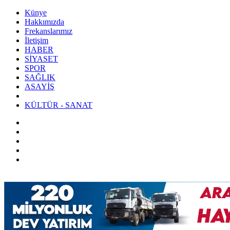
Künye
Hakkımızda
Frekanslarımız
İletişim
HABER
SİYASET
SPOR
SAĞLIK
ASAYİŞ
KÜLTÜR - SANAT