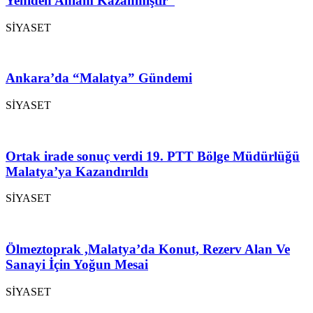
Yeniden Anlam Kazanmıştır”
SİYASET
Ankara’da “Malatya” Gündemi
SİYASET
Ortak irade sonuç verdi 19. PTT Bölge Müdürlüğü
Malatya’ya Kazandırıldı
SİYASET
Ölmeztoprak ,Malatya’da Konut, Rezerv Alan Ve
Sanayi İçin Yoğun Mesai
SİYASET