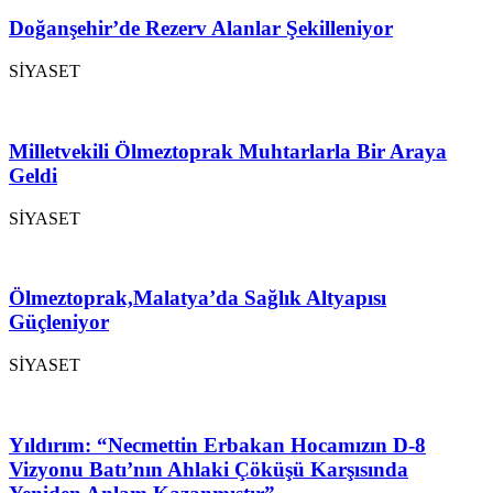
Doğanşehir’de Rezerv Alanlar Şekilleniyor
SİYASET
Milletvekili Ölmeztoprak Muhtarlarla Bir Araya
Geldi
SİYASET
Ölmeztoprak,Malatya’da Sağlık Altyapısı
Güçleniyor
SİYASET
Yıldırım: “Necmettin Erbakan Hocamızın D-8
Vizyonu Batı’nın Ahlaki Çöküşü Karşısında