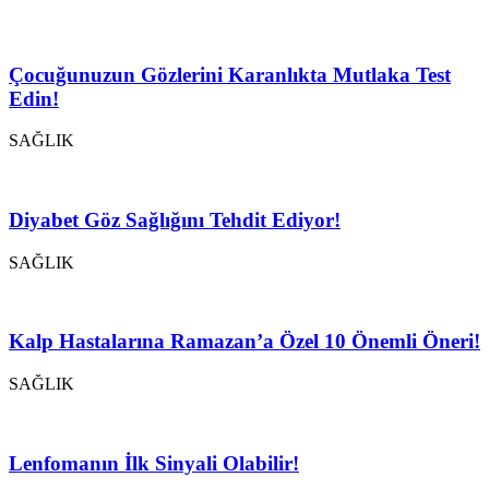
Çocuğunuzun Gözlerini Karanlıkta Mutlaka Test
Edin!
SAĞLIK
Diyabet Göz Sağlığını Tehdit Ediyor!
SAĞLIK
Kalp Hastalarına Ramazan’a Özel 10 Önemli Öneri!
SAĞLIK
Lenfomanın İlk Sinyali Olabilir!