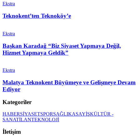
Ekstra
Teknokent’ten Teknoköy’e
Ekstra
Başkan Karadağ “Biz Siyaset Yapmaya Değil,
Hizmet Yapmaya Geldik”
Ekstra
Malatya Teknokent Büyümeye ve Gelişmeye Devam
Ediyor
Kategoriler
HABER
SİYASET
SPOR
SAĞLIK
ASAYİŞ
KÜLTÜR -
SANAT
İLAN
TEKNOLOJİ
İletişim