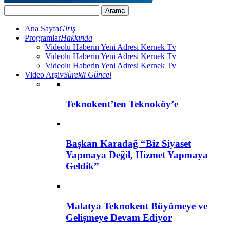
Ana Sayfa
Giriş
Programlar
Hakkında
Videolu Haberin Yeni Adresi Kernek Tv
Videolu Haberin Yeni Adresi Kernek Tv
Videolu Haberin Yeni Adresi Kernek Tv
Video Arşiv
Sürekli Güncel
Teknokent’ten Teknoköy’e
Başkan Karadağ “Biz Siyaset
Yapmaya Değil, Hizmet Yapmaya
Geldik”
Malatya Teknokent Büyümeye ve
Gelişmeye Devam Ediyor