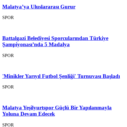
Malatya’ya Uluslararası Gurur
SPOR
Battalgazi Belediyesi Sporcularından Türkiye
Şampiyonası’nda 5 Madalya
SPOR
'Minikler Yarıyıl Futbol Şenliği' Turnuvası Başladı
SPOR
Malatya Yeşilyurtspor Güçlü Bir Yapılanmayla
Yoluna Devam Edecek
SPOR