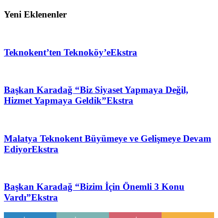
Yeni Eklenenler
Teknokent’ten Teknoköy’e
Ekstra
Başkan Karadağ “Biz Siyaset Yapmaya Değil,
Hizmet Yapmaya Geldik”
Ekstra
Malatya Teknokent Büyümeye ve Gelişmeye Devam
Ediyor
Ekstra
Başkan Karadağ “Bizim İçin Önemli 3 Konu
Vardı”
Ekstra