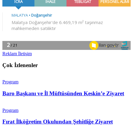
Reklam İletişim
Çok İzlenenler
Program
Baro Başkanı ve İl Müftüsünden Keskin’e Ziyaret
Program
Fırat İlköğretim Okulundan Şehitliğe Ziyaret