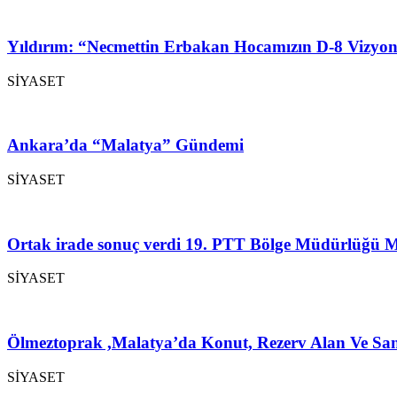
Yıldırım: “Necmettin Erbakan Hocamızın D-8 Vizyon
SİYASET
Ankara’da “Malatya” Gündemi
SİYASET
Ortak irade sonuç verdi 19. PTT Bölge Müdürlüğü M
SİYASET
Ölmeztoprak ,Malatya’da Konut, Rezerv Alan Ve San
SİYASET