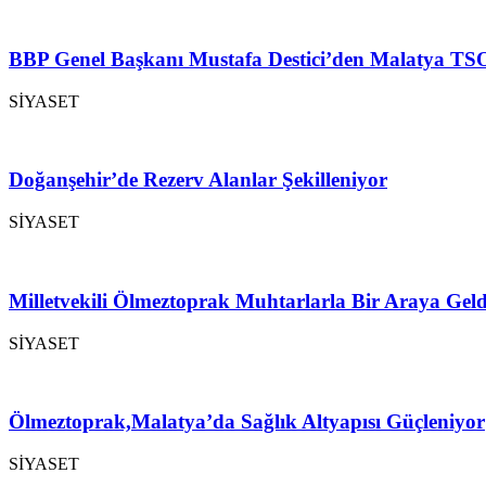
BBP Genel Başkanı Mustafa Destici’den Malatya TSO
SİYASET
Doğanşehir’de Rezerv Alanlar Şekilleniyor
SİYASET
Milletvekili Ölmeztoprak Muhtarlarla Bir Araya Geld
SİYASET
Ölmeztoprak,Malatya’da Sağlık Altyapısı Güçleniyor
SİYASET