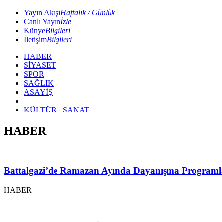
Yayın Akışı
Haftalık / Günlük
Canlı Yayın
İzle
Künye
Bilgileri
İletişim
Bilgileri
HABER
SİYASET
SPOR
SAĞLIK
ASAYİŞ
KÜLTÜR - SANAT
HABER
Battalgazi’de Ramazan Ayında Dayanışma Programl
HABER