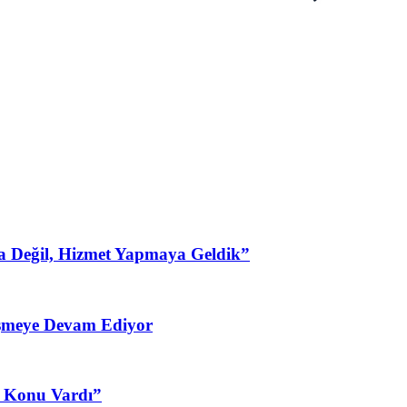
a Değil, Hizmet Yapmaya Geldik”
şmeye Devam Ediyor
3 Konu Vardı”