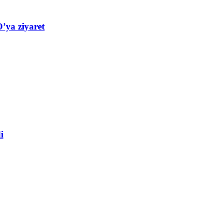
’ya ziyaret
i