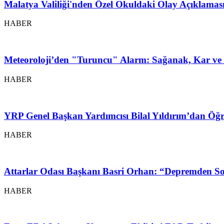
Malatya Valiliği'nden Özel Okuldaki Olay Açıklamas
HABER
Meteoroloji’den "Turuncu" Alarm: Sağanak, Kar ve 
HABER
YRP Genel Başkan Yardımcısı Bilal Yıldırım’dan Öğr
HABER
Attarlar Odası Başkanı Basri Orhan: “Depremden So
HABER