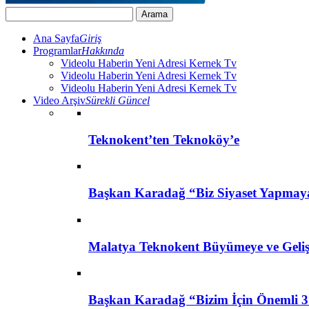
Ana Sayfa
Giriş
Programlar
Hakkında
Videolu Haberin Yeni Adresi Kernek Tv
Videolu Haberin Yeni Adresi Kernek Tv
Videolu Haberin Yeni Adresi Kernek Tv
Video Arşiv
Sürekli Güncel
Teknokent’ten Teknoköy’e
Başkan Karadağ “Biz Siyaset Yapmay
Malatya Teknokent Büyümeye ve Geli
Başkan Karadağ “Bizim İçin Önemli 