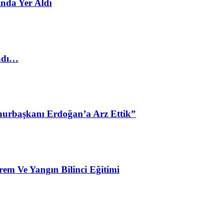
nda Yer Aldı
ladı…
urbaşkanı Erdoğan’a Arz Ettik”
em Ve Yangın Bilinci Eğitimi