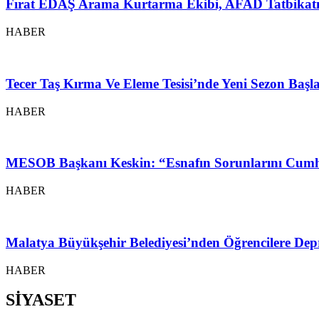
Fırat EDAŞ Arama Kurtarma Ekibi, AFAD Tatbikatı
HABER
Tecer Taş Kırma Ve Eleme Tesisi’nde Yeni Sezon Baş
HABER
MESOB Başkanı Keskin: “Esnafın Sorunlarını Cumh
HABER
Malatya Büyükşehir Belediyesi’nden Öğrencilere Depr
HABER
SİYASET