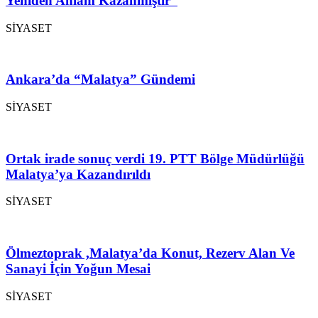
Yeniden Anlam Kazanmıştır”
SİYASET
Ankara’da “Malatya” Gündemi
SİYASET
Ortak irade sonuç verdi 19. PTT Bölge Müdürlüğü
Malatya’ya Kazandırıldı
SİYASET
Ölmeztoprak ,Malatya’da Konut, Rezerv Alan Ve
Sanayi İçin Yoğun Mesai
SİYASET