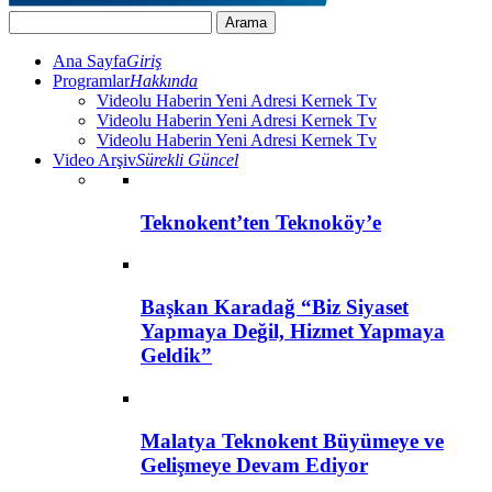
Ana Sayfa
Giriş
Programlar
Hakkında
Videolu Haberin Yeni Adresi Kernek Tv
Videolu Haberin Yeni Adresi Kernek Tv
Videolu Haberin Yeni Adresi Kernek Tv
Video Arşiv
Sürekli Güncel
Teknokent’ten Teknoköy’e
Başkan Karadağ “Biz Siyaset
Yapmaya Değil, Hizmet Yapmaya
Geldik”
Malatya Teknokent Büyümeye ve
Gelişmeye Devam Ediyor