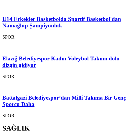
U14 Erkekler Basketbolda Sportif Basketbol'dan
Namağlup Şampiyonluk
SPOR
Elazığ Belediyespor Kadın Voleybol Takımı dolu
dizgin gidiyor
SPOR
Battalgazi Belediyespor’dan Millî Takıma Bir Genç
Sporcu Daha
SPOR
SAĞLIK