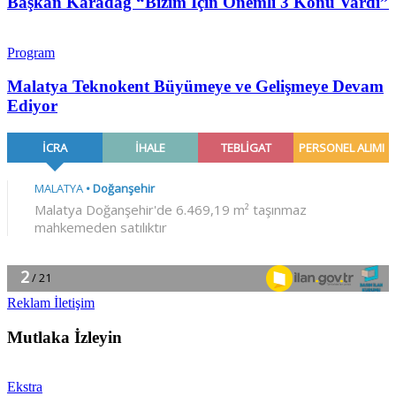
Başkan Karadağ “Bizim İçin Önemli 3 Konu Vardı”
Program
Malatya Teknokent Büyümeye ve Gelişmeye Devam
Ediyor
Reklam İletişim
Mutlaka İzleyin
Ekstra