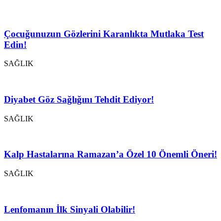
Çocuğunuzun Gözlerini Karanlıkta Mutlaka Test
Edin!
SAĞLIK
Diyabet Göz Sağlığını Tehdit Ediyor!
SAĞLIK
Kalp Hastalarına Ramazan’a Özel 10 Önemli Öneri!
SAĞLIK
Lenfomanın İlk Sinyali Olabilir!