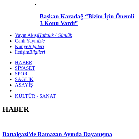
Başkan Karadağ “Bizim İçin Önemli
3 Konu Vardı”
Yayın Akışı
Haftalık / Günlük
Canlı Yayın
İzle
Künye
Bilgileri
İletişim
Bilgileri
HABER
SİYASET
SPOR
SAĞLIK
ASAYİŞ
KÜLTÜR - SANAT
HABER
Battalgazi’de Ramazan Ayında Dayanışma