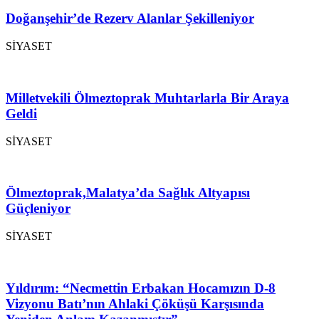
Doğanşehir’de Rezerv Alanlar Şekilleniyor
SİYASET
Milletvekili Ölmeztoprak Muhtarlarla Bir Araya
Geldi
SİYASET
Ölmeztoprak,Malatya’da Sağlık Altyapısı
Güçleniyor
SİYASET
Yıldırım: “Necmettin Erbakan Hocamızın D-8
Vizyonu Batı’nın Ahlaki Çöküşü Karşısında