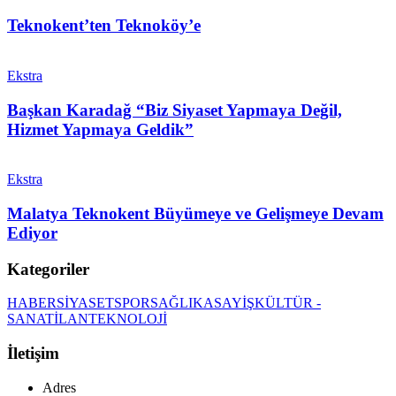
Teknokent’ten Teknoköy’e
Ekstra
Başkan Karadağ “Biz Siyaset Yapmaya Değil,
Hizmet Yapmaya Geldik”
Ekstra
Malatya Teknokent Büyümeye ve Gelişmeye Devam
Ediyor
Kategoriler
HABER
SİYASET
SPOR
SAĞLIK
ASAYİŞ
KÜLTÜR -
SANAT
İLAN
TEKNOLOJİ
İletişim
Adres