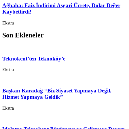
Ağbaba: Faiz İndirimi Asgari Ücrete, Dolar Değer
Kaybettirdi!
Ekstra
Son Ekleneler
Teknokent’ten Teknoköy’e
Ekstra
Başkan Karadağ “Biz Siyaset Yapmaya Değil,
Hizmet Yapmaya Geldik”
Ekstra