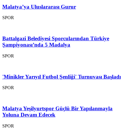
Malatya’ya Uluslararası Gurur
SPOR
Battalgazi Belediyesi Sporcularından Türkiye
Şampiyonası’nda 5 Madalya
SPOR
'Minikler Yarıyıl Futbol Şenliği' Turnuvası Başladı
SPOR
Malatya Yeşilyurtspor Güçlü Bir Yapılanmayla
Yoluna Devam Edecek
SPOR