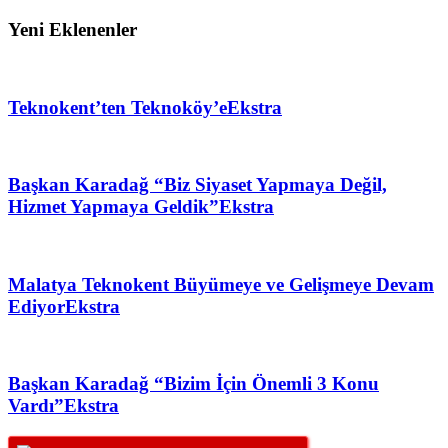
Yeni Eklenenler
Teknokent’ten Teknoköy’e
Ekstra
Başkan Karadağ “Biz Siyaset Yapmaya Değil,
Hizmet Yapmaya Geldik”
Ekstra
Malatya Teknokent Büyümeye ve Gelişmeye Devam
Ediyor
Ekstra
Başkan Karadağ “Bizim İçin Önemli 3 Konu
Vardı”
Ekstra