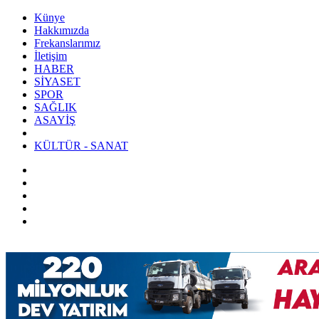
Künye
Hakkımızda
Frekanslarımız
İletişim
HABER
SİYASET
SPOR
SAĞLIK
ASAYİŞ
KÜLTÜR - SANAT