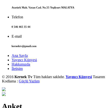
Atatürk Mah. Vatan Cad. No.55 Yeşilyurt MALATYA
Telefon
0 546 465 35 44
E-mail
kernektv@gmail.com
Ana Sayfa
Yayıncı Künyesi
Hakkımızda
İletişim
© 2016
Kernek Tv
Tüm hakları saklıdır.
Yayıncı Künyesi
Tasarım
Kodlama :
Güçlü Yazlım
Anket