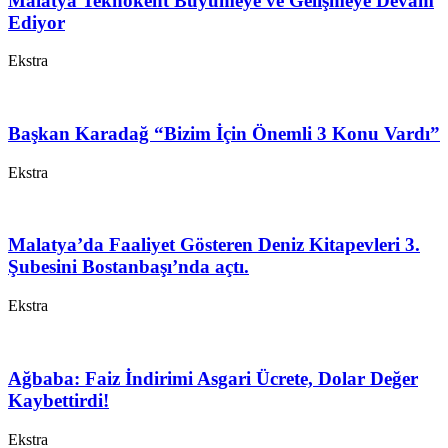
Malatya Teknokent Büyümeye ve Gelişmeye Devam
Ediyor
Ekstra
Başkan Karadağ “Bizim İçin Önemli 3 Konu Vardı”
Ekstra
Malatya’da Faaliyet Gösteren Deniz Kitapevleri 3.
Şubesini Bostanbaşı’nda açtı.
Ekstra
Ağbaba: Faiz İndirimi Asgari Ücrete, Dolar Değer
Kaybettirdi!
Ekstra