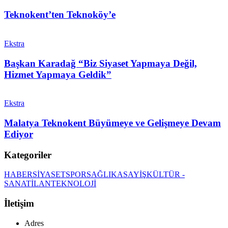
Teknokent’ten Teknoköy’e
Ekstra
Başkan Karadağ “Biz Siyaset Yapmaya Değil,
Hizmet Yapmaya Geldik”
Ekstra
Malatya Teknokent Büyümeye ve Gelişmeye Devam
Ediyor
Kategoriler
HABER
SİYASET
SPOR
SAĞLIK
ASAYİŞ
KÜLTÜR -
SANAT
İLAN
TEKNOLOJİ
İletişim
Adres