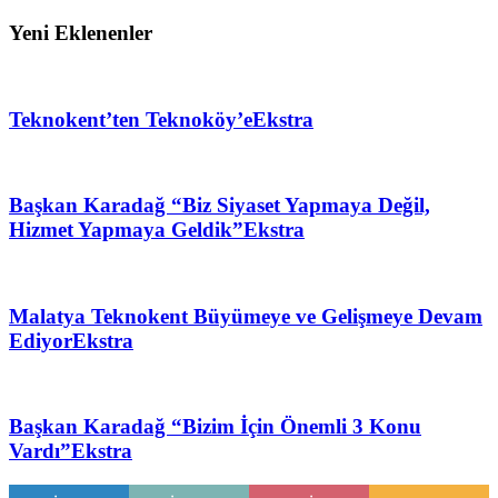
Yeni Eklenenler
Teknokent’ten Teknoköy’e
Ekstra
Başkan Karadağ “Biz Siyaset Yapmaya Değil,
Hizmet Yapmaya Geldik”
Ekstra
Malatya Teknokent Büyümeye ve Gelişmeye Devam
Ediyor
Ekstra
Başkan Karadağ “Bizim İçin Önemli 3 Konu
Vardı”
Ekstra