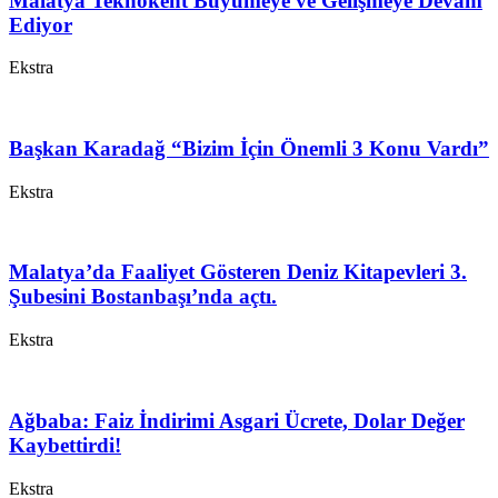
Malatya Teknokent Büyümeye ve Gelişmeye Devam
Ediyor
Ekstra
Başkan Karadağ “Bizim İçin Önemli 3 Konu Vardı”
Ekstra
Malatya’da Faaliyet Gösteren Deniz Kitapevleri 3.
Şubesini Bostanbaşı’nda açtı.
Ekstra
Ağbaba: Faiz İndirimi Asgari Ücrete, Dolar Değer
Kaybettirdi!
Ekstra