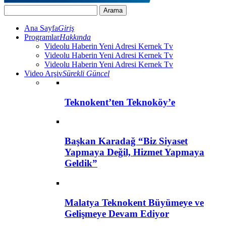
Ana Sayfa
Giriş
Programlar
Hakkında
Videolu Haberin Yeni Adresi Kernek Tv
Videolu Haberin Yeni Adresi Kernek Tv
Videolu Haberin Yeni Adresi Kernek Tv
Video Arşiv
Sürekli Güncel
Teknokent’ten Teknoköy’e
Başkan Karadağ “Biz Siyaset
Yapmaya Değil, Hizmet Yapmaya
Geldik”
Malatya Teknokent Büyümeye ve
Gelişmeye Devam Ediyor