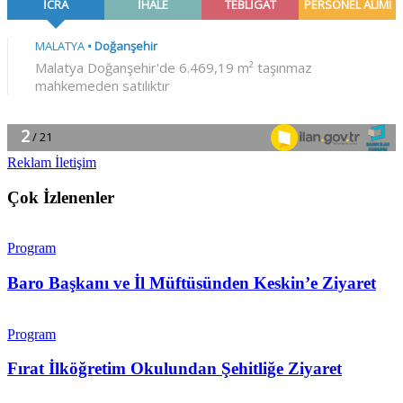
Reklam İletişim
Çok İzlenenler
Program
Baro Başkanı ve İl Müftüsünden Keskin’e Ziyaret
Program
Fırat İlköğretim Okulundan Şehitliğe Ziyaret