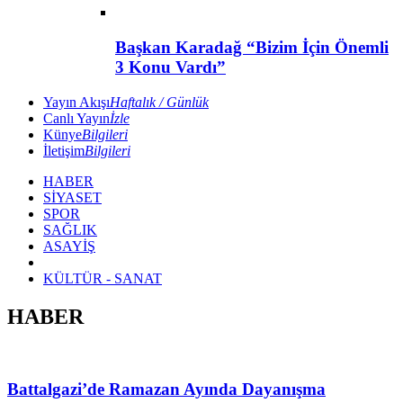
Başkan Karadağ “Bizim İçin Önemli
3 Konu Vardı”
Yayın Akışı
Haftalık / Günlük
Canlı Yayın
İzle
Künye
Bilgileri
İletişim
Bilgileri
HABER
SİYASET
SPOR
SAĞLIK
ASAYİŞ
KÜLTÜR - SANAT
HABER
Battalgazi’de Ramazan Ayında Dayanışma