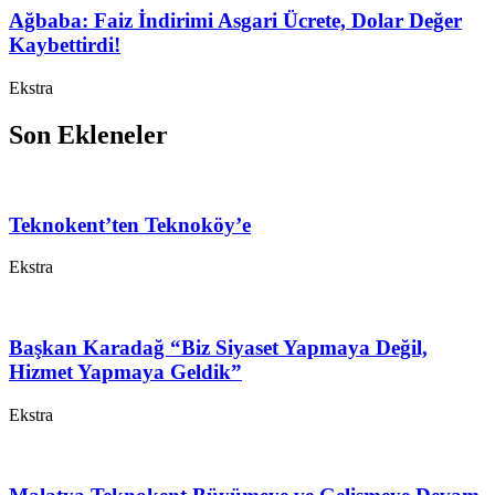
Ağbaba: Faiz İndirimi Asgari Ücrete, Dolar Değer
Kaybettirdi!
Ekstra
Son Ekleneler
Teknokent’ten Teknoköy’e
Ekstra
Başkan Karadağ “Biz Siyaset Yapmaya Değil,
Hizmet Yapmaya Geldik”
Ekstra