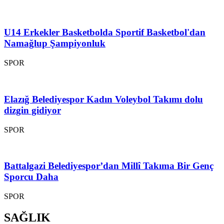
U14 Erkekler Basketbolda Sportif Basketbol'dan
Namağlup Şampiyonluk
SPOR
Elazığ Belediyespor Kadın Voleybol Takımı dolu
dizgin gidiyor
SPOR
Battalgazi Belediyespor’dan Millî Takıma Bir Genç
Sporcu Daha
SPOR
SAĞLIK