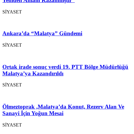
Yeniden Anlam Kazanmıştır”
SİYASET
Ankara’da “Malatya” Gündemi
SİYASET
Ortak irade sonuç verdi 19. PTT Bölge Müdürlüğü
Malatya’ya Kazandırıldı
SİYASET
Ölmeztoprak ,Malatya’da Konut, Rezerv Alan Ve
Sanayi İçin Yoğun Mesai
SİYASET