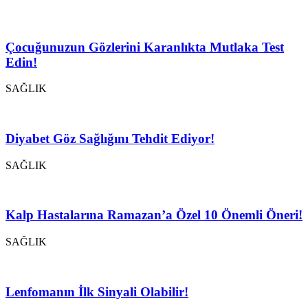
Çocuğunuzun Gözlerini Karanlıkta Mutlaka Test
Edin!
SAĞLIK
Diyabet Göz Sağlığını Tehdit Ediyor!
SAĞLIK
Kalp Hastalarına Ramazan’a Özel 10 Önemli Öneri!
SAĞLIK
Lenfomanın İlk Sinyali Olabilir!