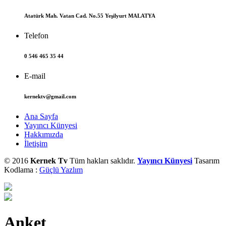
Atatürk Mah. Vatan Cad. No.55 Yeşilyurt MALATYA
Telefon
0 546 465 35 44
E-mail
kernektv@gmail.com
Ana Sayfa
Yayıncı Künyesi
Hakkımızda
İletişim
© 2016
Kernek Tv
Tüm hakları saklıdır.
Yayıncı Künyesi
Tasarım
Kodlama :
Güçlü Yazlım
Anket