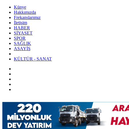
Künye
Hakkımızda
Frekanslarımız
İletişim
HABER
SİYASET
SPOR
SAĞLIK
ASAYİŞ
KÜLTÜR - SANAT