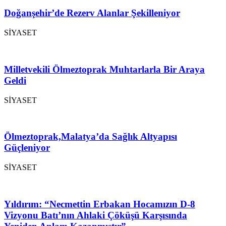
Doğanşehir’de Rezerv Alanlar Şekilleniyor
SİYASET
Milletvekili Ölmeztoprak Muhtarlarla Bir Araya
Geldi
SİYASET
Ölmeztoprak,Malatya’da Sağlık Altyapısı
Güçleniyor
SİYASET
Yıldırım: “Necmettin Erbakan Hocamızın D-8
Vizyonu Batı’nın Ahlaki Çöküşü Karşısında