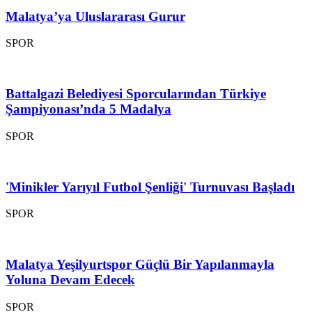
Malatya’ya Uluslararası Gurur
SPOR
Battalgazi Belediyesi Sporcularından Türkiye
Şampiyonası’nda 5 Madalya
SPOR
'Minikler Yarıyıl Futbol Şenliği' Turnuvası Başladı
SPOR
Malatya Yeşilyurtspor Güçlü Bir Yapılanmayla
Yoluna Devam Edecek
SPOR