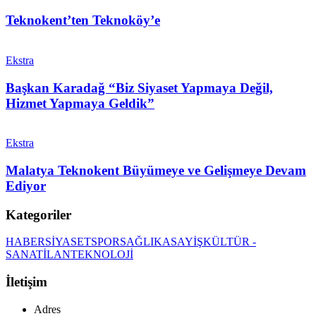
Teknokent’ten Teknoköy’e
Ekstra
Başkan Karadağ “Biz Siyaset Yapmaya Değil,
Hizmet Yapmaya Geldik”
Ekstra
Malatya Teknokent Büyümeye ve Gelişmeye Devam
Ediyor
Kategoriler
HABER
SİYASET
SPOR
SAĞLIK
ASAYİŞ
KÜLTÜR -
SANAT
İLAN
TEKNOLOJİ
İletişim
Adres