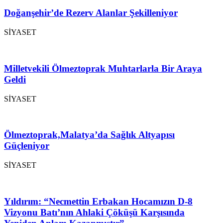
Doğanşehir’de Rezerv Alanlar Şekilleniyor
SİYASET
Milletvekili Ölmeztoprak Muhtarlarla Bir Araya
Geldi
SİYASET
Ölmeztoprak,Malatya’da Sağlık Altyapısı
Güçleniyor
SİYASET
Yıldırım: “Necmettin Erbakan Hocamızın D-8
Vizyonu Batı’nın Ahlaki Çöküşü Karşısında