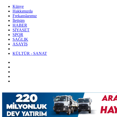
Künye
Hakkımızda
Frekanslarımız
İletişim
HABER
SİYASET
SPOR
SAĞLIK
ASAYİŞ
KÜLTÜR - SANAT