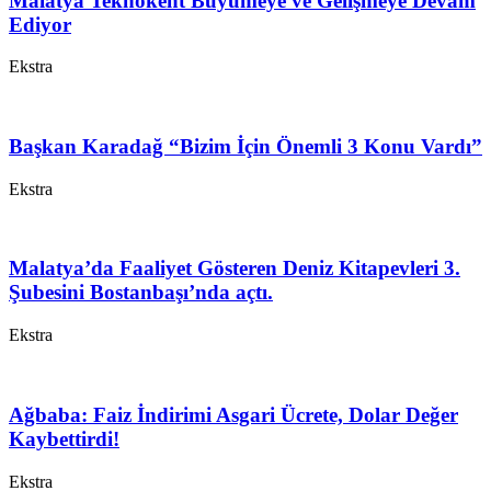
Malatya Teknokent Büyümeye ve Gelişmeye Devam
Ediyor
Ekstra
Başkan Karadağ “Bizim İçin Önemli 3 Konu Vardı”
Ekstra
Malatya’da Faaliyet Gösteren Deniz Kitapevleri 3.
Şubesini Bostanbaşı’nda açtı.
Ekstra
Ağbaba: Faiz İndirimi Asgari Ücrete, Dolar Değer
Kaybettirdi!
Ekstra