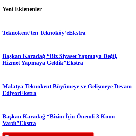
Yeni Eklenenler
Teknokent’ten Teknoköy’e
Ekstra
Başkan Karadağ “Biz Siyaset Yapmaya Değil,
Hizmet Yapmaya Geldik”
Ekstra
Malatya Teknokent Büyümeye ve Gelişmeye Devam
Ediyor
Ekstra
Başkan Karadağ “Bizim İçin Önemli 3 Konu
Vardı”
Ekstra