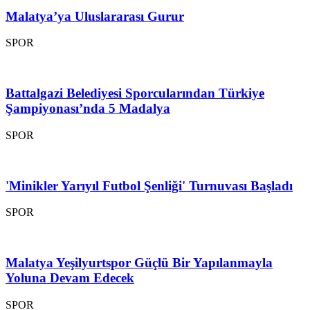
Malatya’ya Uluslararası Gurur
SPOR
Battalgazi Belediyesi Sporcularından Türkiye
Şampiyonası’nda 5 Madalya
SPOR
'Minikler Yarıyıl Futbol Şenliği' Turnuvası Başladı
SPOR
Malatya Yeşilyurtspor Güçlü Bir Yapılanmayla
Yoluna Devam Edecek
SPOR