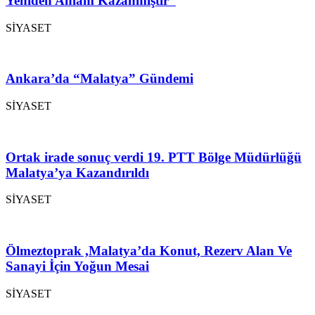
Yeniden Anlam Kazanmıştır”
SİYASET
Ankara’da “Malatya” Gündemi
SİYASET
Ortak irade sonuç verdi 19. PTT Bölge Müdürlüğü
Malatya’ya Kazandırıldı
SİYASET
Ölmeztoprak ,Malatya’da Konut, Rezerv Alan Ve
Sanayi İçin Yoğun Mesai
SİYASET