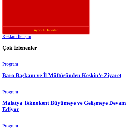
Ayrıntılı Haberler
Reklam İletişim
Çok İzlenenler
Program
Baro Başkanı ve İl Müftüsünden Keskin’e Ziyaret
Program
Malatya Teknokent Büyümeye ve Gelişmeye Devam
Ediyor
Program