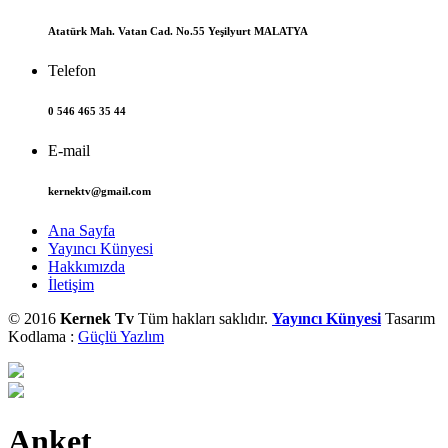
Atatürk Mah. Vatan Cad. No.55 Yeşilyurt MALATYA
Telefon
0 546 465 35 44
E-mail
kernektv@gmail.com
Ana Sayfa
Yayıncı Künyesi
Hakkımızda
İletişim
© 2016
Kernek Tv
Tüm hakları saklıdır.
Yayıncı Künyesi
Tasarım
Kodlama :
Güçlü Yazlım
Anket