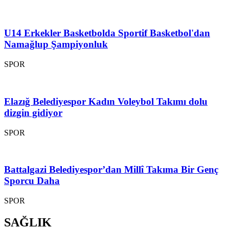
U14 Erkekler Basketbolda Sportif Basketbol'dan
Namağlup Şampiyonluk
SPOR
Elazığ Belediyespor Kadın Voleybol Takımı dolu
dizgin gidiyor
SPOR
Battalgazi Belediyespor’dan Millî Takıma Bir Genç
Sporcu Daha
SPOR
SAĞLIK