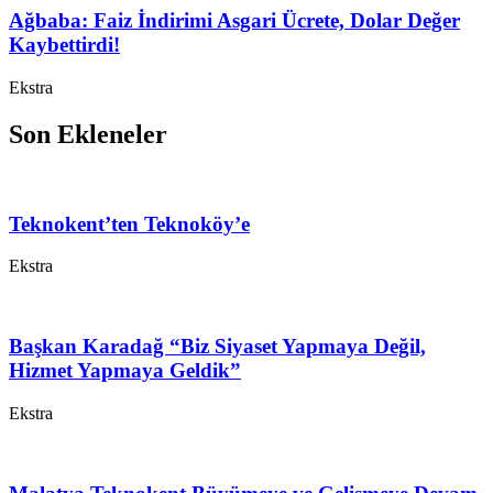
Ağbaba: Faiz İndirimi Asgari Ücrete, Dolar Değer
Kaybettirdi!
Ekstra
Son Ekleneler
Teknokent’ten Teknoköy’e
Ekstra
Başkan Karadağ “Biz Siyaset Yapmaya Değil,
Hizmet Yapmaya Geldik”
Ekstra