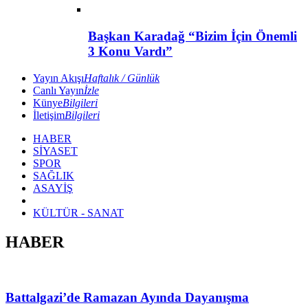
Başkan Karadağ “Bizim İçin Önemli
3 Konu Vardı”
Yayın Akışı
Haftalık / Günlük
Canlı Yayın
İzle
Künye
Bilgileri
İletişim
Bilgileri
HABER
SİYASET
SPOR
SAĞLIK
ASAYİŞ
KÜLTÜR - SANAT
HABER
Battalgazi’de Ramazan Ayında Dayanışma