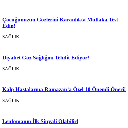
Çocuğunuzun Gözlerini Karanlıkta Mutlaka Test
Edin!
SAĞLIK
Diyabet Göz Sağlığını Tehdit Ediyor!
SAĞLIK
Kalp Hastalarına Ramazan’a Özel 10 Önemli Öneri!
SAĞLIK
Lenfomanın İlk Sinyali Olabilir!