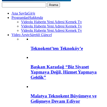
Ana Sayfa
Giriş
Programlar
Hakkında
Videolu Haberin Yeni Adresi Kernek Tv
Videolu Haberin Yeni Adresi Kernek Tv
Videolu Haberin Yeni Adresi Kernek Tv
Video Arşiv
Sürekli Güncel
Teknokent’ten Teknoköy’e
Başkan Karadağ “Biz Siyaset
Yapmaya Değil, Hizmet Yapmaya
Geldik”
Malatya Teknokent Büyümeye ve
Gelişmeye Devam Ediyor