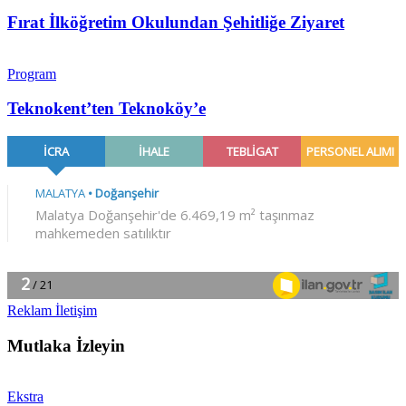
Fırat İlköğretim Okulundan Şehitliğe Ziyaret
Program
Teknokent’ten Teknoköy’e
Reklam İletişim
Mutlaka İzleyin
Ekstra