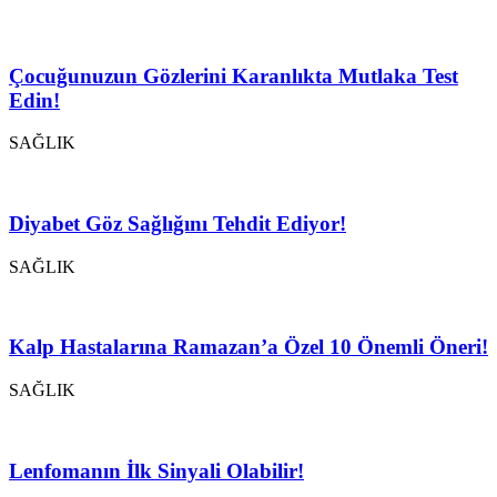
Çocuğunuzun Gözlerini Karanlıkta Mutlaka Test
Edin!
SAĞLIK
Diyabet Göz Sağlığını Tehdit Ediyor!
SAĞLIK
Kalp Hastalarına Ramazan’a Özel 10 Önemli Öneri!
SAĞLIK
Lenfomanın İlk Sinyali Olabilir!