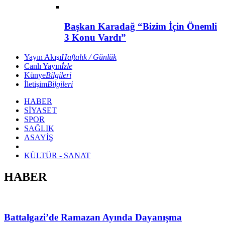
Başkan Karadağ “Bizim İçin Önemli
3 Konu Vardı”
Yayın Akışı
Haftalık / Günlük
Canlı Yayın
İzle
Künye
Bilgileri
İletişim
Bilgileri
HABER
SİYASET
SPOR
SAĞLIK
ASAYİŞ
KÜLTÜR - SANAT
HABER
Battalgazi’de Ramazan Ayında Dayanışma