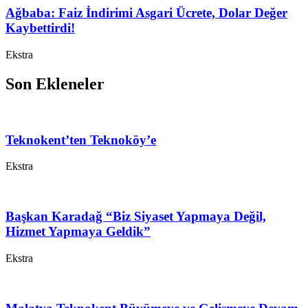
Ağbaba: Faiz İndirimi Asgari Ücrete, Dolar Değer
Kaybettirdi!
Ekstra
Son Ekleneler
Teknokent’ten Teknoköy’e
Ekstra
Başkan Karadağ “Biz Siyaset Yapmaya Değil,
Hizmet Yapmaya Geldik”
Ekstra