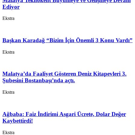
Malatya Teknokent Büyümeye ve Gelişmeye Devam
Ediyor
Ekstra
Başkan Karadağ “Bizim İçin Önemli 3 Konu Vardı”
Ekstra
Malatya’da Faaliyet Gösteren Deniz Kitapevleri 3.
Şubesini Bostanbaşı’nda açtı.
Ekstra
Ağbaba: Faiz İndirimi Asgari Ücrete, Dolar Değer
Kaybettirdi!
Ekstra