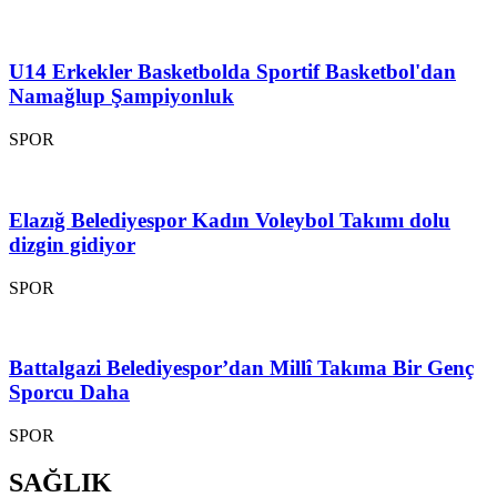
U14 Erkekler Basketbolda Sportif Basketbol'dan
Namağlup Şampiyonluk
SPOR
Elazığ Belediyespor Kadın Voleybol Takımı dolu
dizgin gidiyor
SPOR
Battalgazi Belediyespor’dan Millî Takıma Bir Genç
Sporcu Daha
SPOR
SAĞLIK