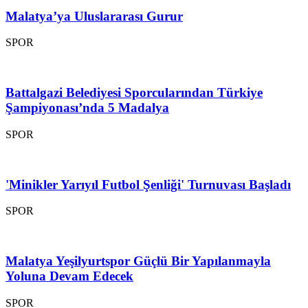
Malatya’ya Uluslararası Gurur
SPOR
Battalgazi Belediyesi Sporcularından Türkiye
Şampiyonası’nda 5 Madalya
SPOR
'Minikler Yarıyıl Futbol Şenliği' Turnuvası Başladı
SPOR
Malatya Yeşilyurtspor Güçlü Bir Yapılanmayla
Yoluna Devam Edecek
SPOR