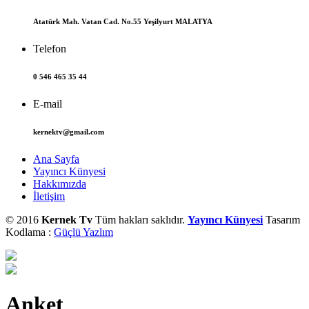
Atatürk Mah. Vatan Cad. No.55 Yeşilyurt MALATYA
Telefon
0 546 465 35 44
E-mail
kernektv@gmail.com
Ana Sayfa
Yayıncı Künyesi
Hakkımızda
İletişim
© 2016
Kernek Tv
Tüm hakları saklıdır.
Yayıncı Künyesi
Tasarım
Kodlama :
Güçlü Yazlım
Anket