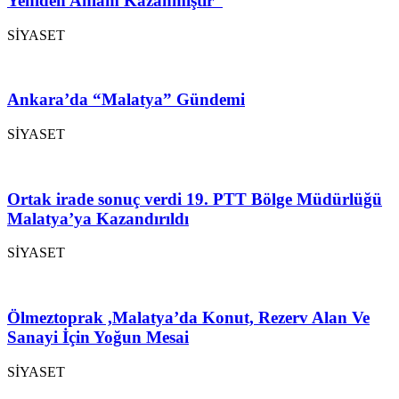
Yeniden Anlam Kazanmıştır”
SİYASET
Ankara’da “Malatya” Gündemi
SİYASET
Ortak irade sonuç verdi 19. PTT Bölge Müdürlüğü
Malatya’ya Kazandırıldı
SİYASET
Ölmeztoprak ,Malatya’da Konut, Rezerv Alan Ve
Sanayi İçin Yoğun Mesai
SİYASET