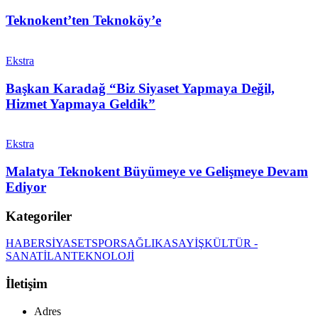
Teknokent’ten Teknoköy’e
Ekstra
Başkan Karadağ “Biz Siyaset Yapmaya Değil,
Hizmet Yapmaya Geldik”
Ekstra
Malatya Teknokent Büyümeye ve Gelişmeye Devam
Ediyor
Kategoriler
HABER
SİYASET
SPOR
SAĞLIK
ASAYİŞ
KÜLTÜR -
SANAT
İLAN
TEKNOLOJİ
İletişim
Adres