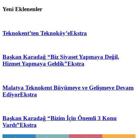
Yeni Eklenenler
Teknokent’ten Teknoköy’e
Ekstra
Başkan Karadağ “Biz Siyaset Yapmaya Değil,
Hizmet Yapmaya Geldik”
Ekstra
Malatya Teknokent Büyümeye ve Gelişmeye Devam
Ediyor
Ekstra
Başkan Karadağ “Bizim İçin Önemli 3 Konu
Vardı”
Ekstra