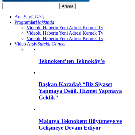
Ana Sayfa
Giriş
Programlar
Hakkında
Videolu Haberin Yeni Adresi Kernek Tv
Videolu Haberin Yeni Adresi Kernek Tv
Videolu Haberin Yeni Adresi Kernek Tv
Video Arşiv
Sürekli Güncel
Teknokent’ten Teknoköy’e
Başkan Karadağ “Biz Siyaset
Yapmaya Değil, Hizmet Yapmaya
Geldik”
Malatya Teknokent Büyümeye ve
Gelişmeye Devam Ediyor