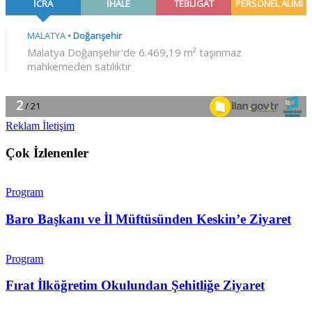
Reklam İletişim
Çok İzlenenler
Program
Baro Başkanı ve İl Müftüsünden Keskin’e Ziyaret
Program
Fırat İlköğretim Okulundan Şehitliğe Ziyaret