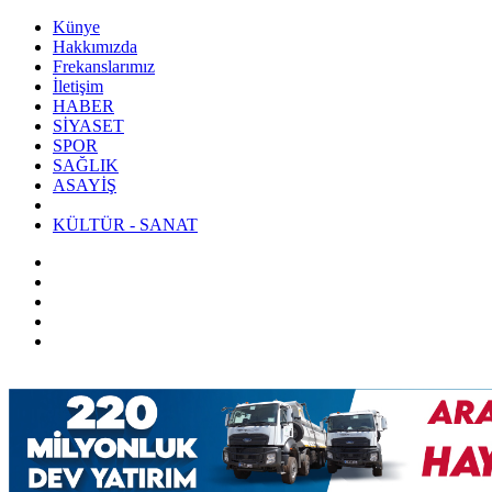
Künye
Hakkımızda
Frekanslarımız
İletişim
HABER
SİYASET
SPOR
SAĞLIK
ASAYİŞ
KÜLTÜR - SANAT