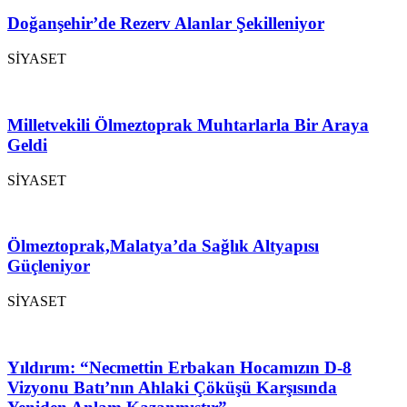
Doğanşehir’de Rezerv Alanlar Şekilleniyor
SİYASET
Milletvekili Ölmeztoprak Muhtarlarla Bir Araya
Geldi
SİYASET
Ölmeztoprak,Malatya’da Sağlık Altyapısı
Güçleniyor
SİYASET
Yıldırım: “Necmettin Erbakan Hocamızın D-8
Vizyonu Batı’nın Ahlaki Çöküşü Karşısında