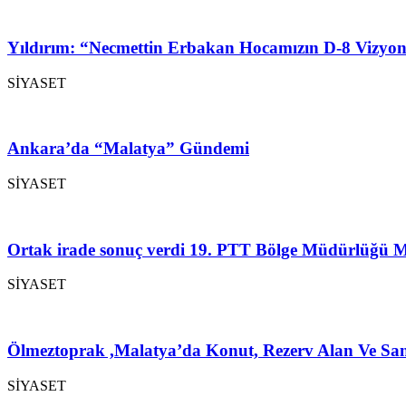
Yıldırım: “Necmettin Erbakan Hocamızın D-8 Vizyon
SİYASET
Ankara’da “Malatya” Gündemi
SİYASET
Ortak irade sonuç verdi 19. PTT Bölge Müdürlüğü M
SİYASET
Ölmeztoprak ,Malatya’da Konut, Rezerv Alan Ve San
SİYASET