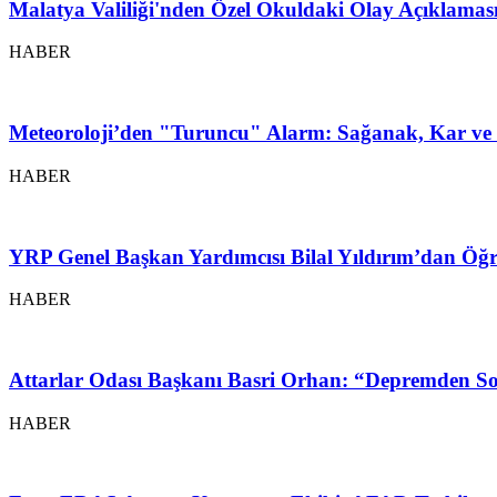
Malatya Valiliği'nden Özel Okuldaki Olay Açıklamas
HABER
Meteoroloji’den "Turuncu" Alarm: Sağanak, Kar ve 
HABER
YRP Genel Başkan Yardımcısı Bilal Yıldırım’dan Öğr
HABER
Attarlar Odası Başkanı Basri Orhan: “Depremden So
HABER