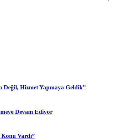
a Değil, Hizmet Yapmaya Geldik”
şmeye Devam Ediyor
3 Konu Vardı”