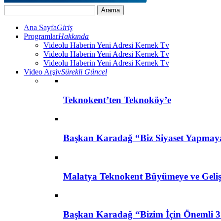
Ana Sayfa
Giriş
Programlar
Hakkında
Videolu Haberin Yeni Adresi Kernek Tv
Videolu Haberin Yeni Adresi Kernek Tv
Videolu Haberin Yeni Adresi Kernek Tv
Video Arşiv
Sürekli Güncel
Teknokent’ten Teknoköy’e
Başkan Karadağ “Biz Siyaset Yapmay
Malatya Teknokent Büyümeye ve Geli
Başkan Karadağ “Bizim İçin Önemli 