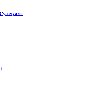
’ya ziyaret
i