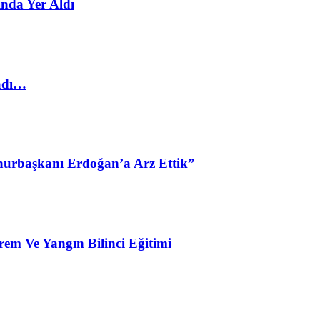
nda Yer Aldı
ladı…
urbaşkanı Erdoğan’a Arz Ettik”
em Ve Yangın Bilinci Eğitimi