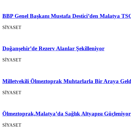
BBP Genel Başkanı Mustafa Destici’den Malatya TSO
SİYASET
Doğanşehir’de Rezerv Alanlar Şekilleniyor
SİYASET
Milletvekili Ölmeztoprak Muhtarlarla Bir Araya Geld
SİYASET
Ölmeztoprak,Malatya’da Sağlık Altyapısı Güçleniyor
SİYASET