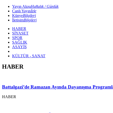
Yayın Akışı
Haftalık / Günlük
Canlı Yayın
İzle
Künye
Bilgileri
İletişim
Bilgileri
HABER
SİYASET
SPOR
SAĞLIK
ASAYİŞ
KÜLTÜR - SANAT
HABER
Battalgazi’de Ramazan Ayında Dayanışma Programl
HABER