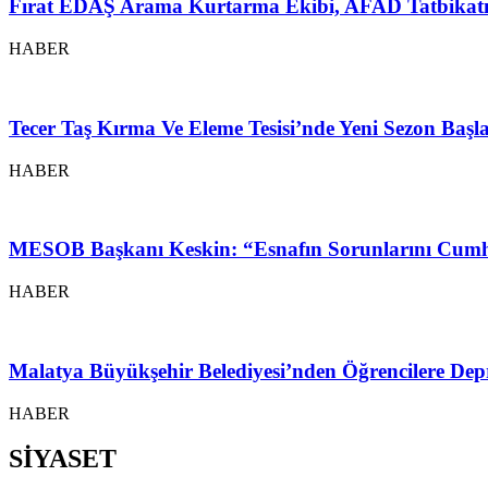
Fırat EDAŞ Arama Kurtarma Ekibi, AFAD Tatbikatı
HABER
Tecer Taş Kırma Ve Eleme Tesisi’nde Yeni Sezon Baş
HABER
MESOB Başkanı Keskin: “Esnafın Sorunlarını Cumh
HABER
Malatya Büyükşehir Belediyesi’nden Öğrencilere Depr
HABER
SİYASET