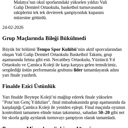
Malatya’nın okul sporlarındaki yükselen yıldızı Vali
Galip Demirel Ortaokulu, basketbol turnuvasında
rakiplerini tek tek devirerek şampiyonluk kupasını
müzesine götürdü.
24-02-2026
Grup Maçlarında Bileği Bükülmedi
Büyük bir bölümü
Tempo Spor Kulübü
’nün aktif sporcularından
oluşan Vali Galip Demirel Ortaokulu Basketbol Takımı, grup
aşamasında fırtına gibi esti. Necatibey Ortaokulu, Yüzüncü Yıl
Ortaokulu ve Çamlıca Koleji ile karşı karşıya gelen temsilcimiz,
sergilediği üstün performansla grubunu
lider
tamamlayarak adını
yarı finale yazdırdı.
Finalde Ezici Üstünlük
Yarı finalde Beytepe Koleji’ni mağlup ederek finale yükselen
"Pota’nın Genç Yıldızları", final müsabakasında grup aşamasında da
karşılaştığı Çamlıca Koleji ile yeniden eşleşti. Final maçında oyunun
kontrolünü tamamen elinde tutan takımımız, sahadan
50–20
gibi net
bir skorla galip ayrılarak turnuvayı şampiyon olarak tamamladı.