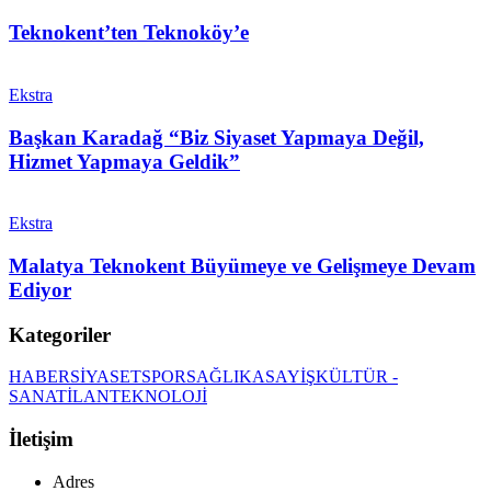
Teknokent’ten Teknoköy’e
Ekstra
Başkan Karadağ “Biz Siyaset Yapmaya Değil,
Hizmet Yapmaya Geldik”
Ekstra
Malatya Teknokent Büyümeye ve Gelişmeye Devam
Ediyor
Kategoriler
HABER
SİYASET
SPOR
SAĞLIK
ASAYİŞ
KÜLTÜR -
SANAT
İLAN
TEKNOLOJİ
İletişim
Adres