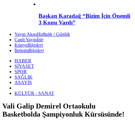
Başkan Karadağ “Bizim İçin Önemli
3 Konu Vardı”
Yayın Akışı
Haftalık / Günlük
Canlı Yayın
İzle
Künye
Bilgileri
İletişim
Bilgileri
HABER
SİYASET
SPOR
SAĞLIK
ASAYİŞ
KÜLTÜR - SANAT
Vali Galip Demirel Ortaokulu
Basketbolda Şampiyonluk Kürsüsünde!