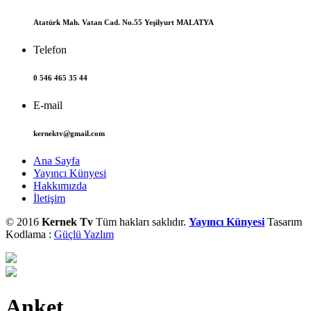
Atatürk Mah. Vatan Cad. No.55 Yeşilyurt MALATYA
Telefon
0 546 465 35 44
E-mail
kernektv@gmail.com
Ana Sayfa
Yayıncı Künyesi
Hakkımızda
İletişim
© 2016
Kernek Tv
Tüm hakları saklıdır.
Yayıncı Künyesi
Tasarım
Kodlama :
Güçlü Yazlım
Anket