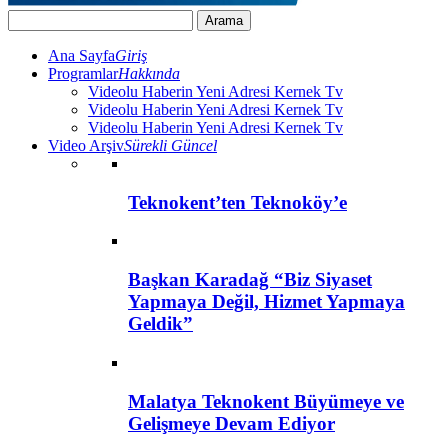
Ana Sayfa
Giriş
Programlar
Hakkında
Videolu Haberin Yeni Adresi Kernek Tv
Videolu Haberin Yeni Adresi Kernek Tv
Videolu Haberin Yeni Adresi Kernek Tv
Video Arşiv
Sürekli Güncel
Teknokent’ten Teknoköy’e
Başkan Karadağ “Biz Siyaset
Yapmaya Değil, Hizmet Yapmaya
Geldik”
Malatya Teknokent Büyümeye ve
Gelişmeye Devam Ediyor