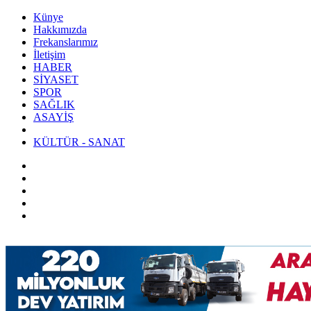
Künye
Hakkımızda
Frekanslarımız
İletişim
HABER
SİYASET
SPOR
SAĞLIK
ASAYİŞ
KÜLTÜR - SANAT