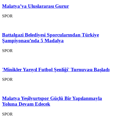
Malatya’ya Uluslararası Gurur
SPOR
Battalgazi Belediyesi Sporcularından Türkiye
Şampiyonası’nda 5 Madalya
SPOR
'Minikler Yarıyıl Futbol Şenliği' Turnuvası Başladı
SPOR
Malatya Yeşilyurtspor Güçlü Bir Yapılanmayla
Yoluna Devam Edecek
SPOR