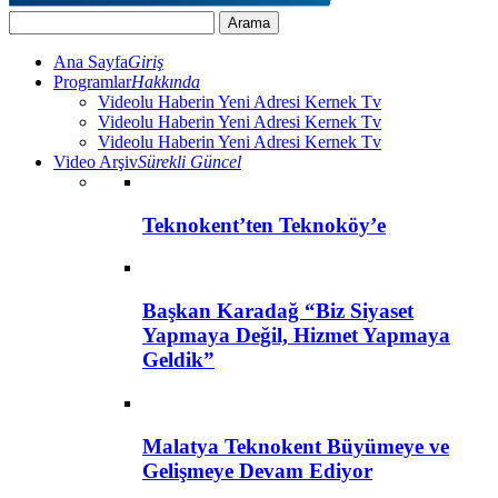
Ana Sayfa
Giriş
Programlar
Hakkında
Videolu Haberin Yeni Adresi Kernek Tv
Videolu Haberin Yeni Adresi Kernek Tv
Videolu Haberin Yeni Adresi Kernek Tv
Video Arşiv
Sürekli Güncel
Teknokent’ten Teknoköy’e
Başkan Karadağ “Biz Siyaset
Yapmaya Değil, Hizmet Yapmaya
Geldik”
Malatya Teknokent Büyümeye ve
Gelişmeye Devam Ediyor