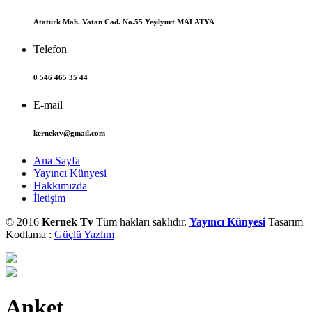
Atatürk Mah. Vatan Cad. No.55 Yeşilyurt MALATYA
Telefon
0 546 465 35 44
E-mail
kernektv@gmail.com
Ana Sayfa
Yayıncı Künyesi
Hakkımızda
İletişim
© 2016
Kernek Tv
Tüm hakları saklıdır.
Yayıncı Künyesi
Tasarım
Kodlama :
Güçlü Yazlım
Anket