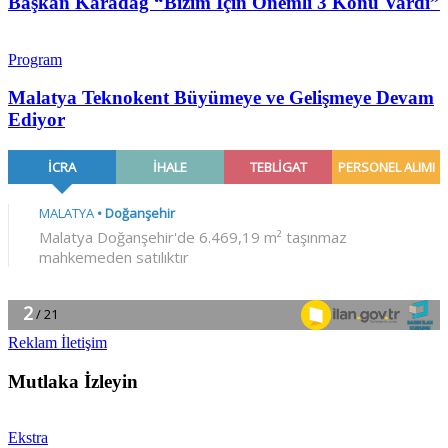
Başkan Karadağ “Bizim İçin Önemli 3 Konu Vardı”
Program
Malatya Teknokent Büyümeye ve Gelişmeye Devam
Ediyor
Reklam İletişim
Mutlaka İzleyin
Ekstra