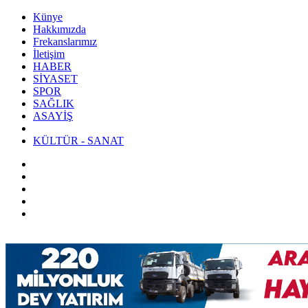
Künye
Hakkımızda
Frekanslarımız
İletişim
HABER
SİYASET
SPOR
SAĞLIK
ASAYİŞ
KÜLTÜR - SANAT