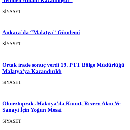
Yeniden Anlam Kazanmıştır”
SİYASET
Ankara’da “Malatya” Gündemi
SİYASET
Ortak irade sonuç verdi 19. PTT Bölge Müdürlüğü
Malatya’ya Kazandırıldı
SİYASET
Ölmeztoprak ,Malatya’da Konut, Rezerv Alan Ve
Sanayi İçin Yoğun Mesai
SİYASET