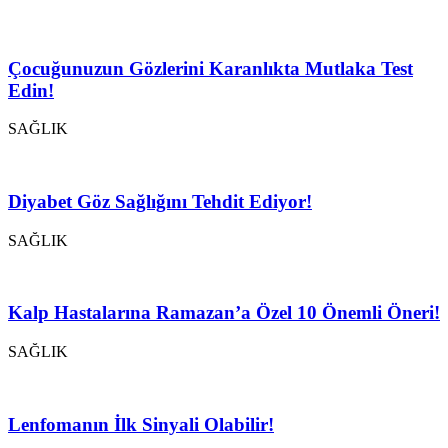
Çocuğunuzun Gözlerini Karanlıkta Mutlaka Test
Edin!
SAĞLIK
Diyabet Göz Sağlığını Tehdit Ediyor!
SAĞLIK
Kalp Hastalarına Ramazan’a Özel 10 Önemli Öneri!
SAĞLIK
Lenfomanın İlk Sinyali Olabilir!