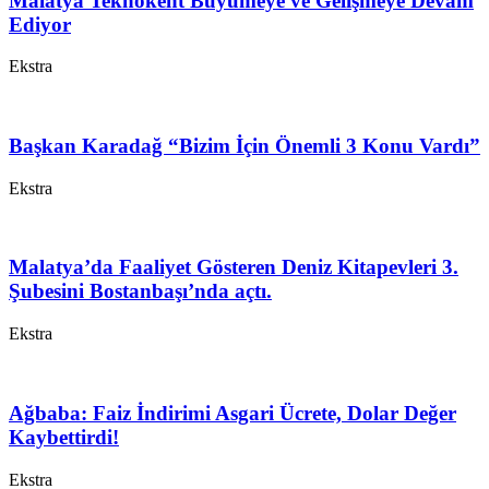
Malatya Teknokent Büyümeye ve Gelişmeye Devam
Ediyor
Ekstra
Başkan Karadağ “Bizim İçin Önemli 3 Konu Vardı”
Ekstra
Malatya’da Faaliyet Gösteren Deniz Kitapevleri 3.
Şubesini Bostanbaşı’nda açtı.
Ekstra
Ağbaba: Faiz İndirimi Asgari Ücrete, Dolar Değer
Kaybettirdi!
Ekstra