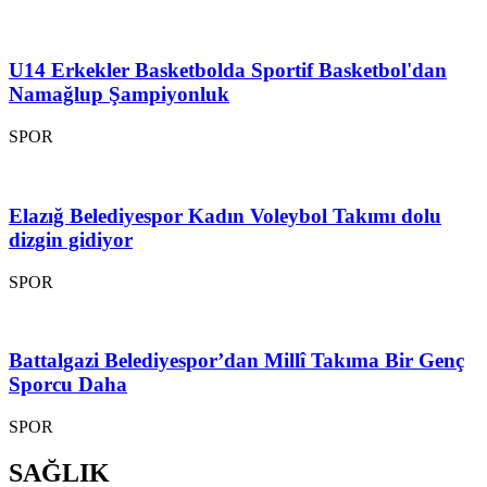
U14 Erkekler Basketbolda Sportif Basketbol'dan
Namağlup Şampiyonluk
SPOR
Elazığ Belediyespor Kadın Voleybol Takımı dolu
dizgin gidiyor
SPOR
Battalgazi Belediyespor’dan Millî Takıma Bir Genç
Sporcu Daha
SPOR
SAĞLIK