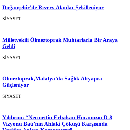
Doğanşehir’de Rezerv Alanlar Şekilleniyor
SİYASET
Milletvekili Ölmeztoprak Muhtarlarla Bir Araya
Geldi
SİYASET
Ölmeztoprak,Malatya’da Sağlık Altyapısı
Güçleniyor
SİYASET
Yıldırım: “Necmettin Erbakan Hocamızın D-8
Vizyonu Batı’nın Ahlaki Çöküşü Karşısında