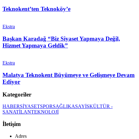
Teknokent’ten Teknoköy’e
Ekstra
Başkan Karadağ “Biz Siyaset Yapmaya Değil,
Hizmet Yapmaya Geldik”
Ekstra
Malatya Teknokent Büyümeye ve Gelişmeye Devam
Ediyor
Kategoriler
HABER
SİYASET
SPOR
SAĞLIK
ASAYİŞ
KÜLTÜR -
SANAT
İLAN
TEKNOLOJİ
İletişim
Adres