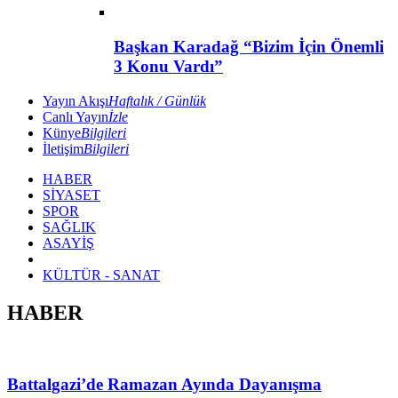
Başkan Karadağ “Bizim İçin Önemli
3 Konu Vardı”
Yayın Akışı
Haftalık / Günlük
Canlı Yayın
İzle
Künye
Bilgileri
İletişim
Bilgileri
HABER
SİYASET
SPOR
SAĞLIK
ASAYİŞ
KÜLTÜR - SANAT
HABER
Battalgazi’de Ramazan Ayında Dayanışma