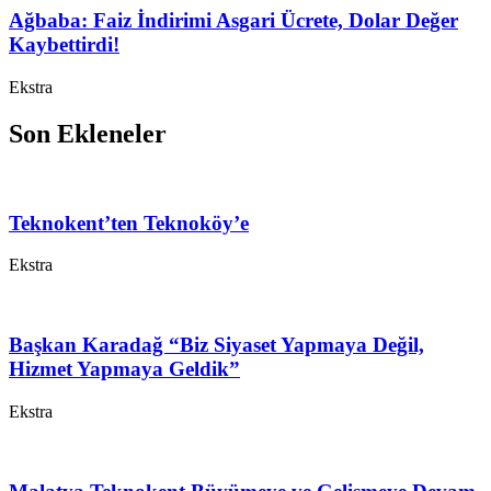
Ağbaba: Faiz İndirimi Asgari Ücrete, Dolar Değer
Kaybettirdi!
Ekstra
Son Ekleneler
Teknokent’ten Teknoköy’e
Ekstra
Başkan Karadağ “Biz Siyaset Yapmaya Değil,
Hizmet Yapmaya Geldik”
Ekstra