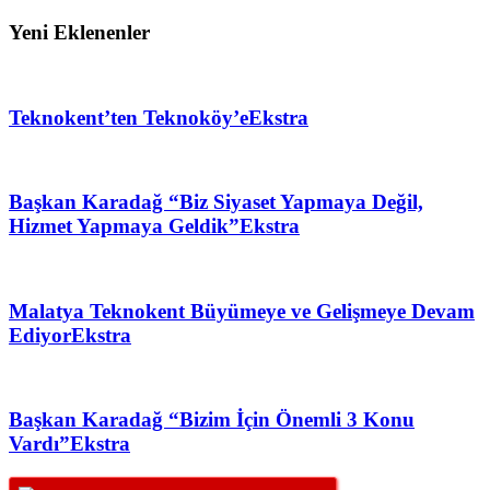
Yeni Eklenenler
Teknokent’ten Teknoköy’e
Ekstra
Başkan Karadağ “Biz Siyaset Yapmaya Değil,
Hizmet Yapmaya Geldik”
Ekstra
Malatya Teknokent Büyümeye ve Gelişmeye Devam
Ediyor
Ekstra
Başkan Karadağ “Bizim İçin Önemli 3 Konu
Vardı”
Ekstra