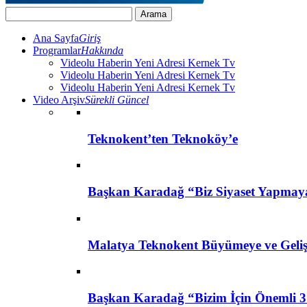
Ana Sayfa
Giriş
Programlar
Hakkında
Videolu Haberin Yeni Adresi Kernek Tv
Videolu Haberin Yeni Adresi Kernek Tv
Videolu Haberin Yeni Adresi Kernek Tv
Video Arşiv
Sürekli Güncel
Teknokent’ten Teknoköy’e
Başkan Karadağ “Biz Siyaset Yapmay
Malatya Teknokent Büyümeye ve Geli
Başkan Karadağ “Bizim İçin Önemli 