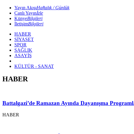
Yayın Akışı
Haftalık / Günlük
Canlı Yayın
İzle
Künye
Bilgileri
İletişim
Bilgileri
HABER
SİYASET
SPOR
SAĞLIK
ASAYİŞ
KÜLTÜR - SANAT
HABER
Battalgazi’de Ramazan Ayında Dayanışma Programl
HABER