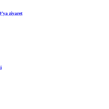
’ya ziyaret
i