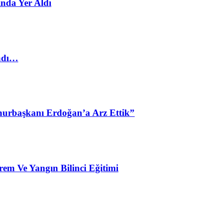
nda Yer Aldı
ladı…
urbaşkanı Erdoğan’a Arz Ettik”
em Ve Yangın Bilinci Eğitimi