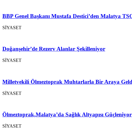
BBP Genel Başkanı Mustafa Destici’den Malatya TSO
SİYASET
Doğanşehir’de Rezerv Alanlar Şekilleniyor
SİYASET
Milletvekili Ölmeztoprak Muhtarlarla Bir Araya Geld
SİYASET
Ölmeztoprak,Malatya’da Sağlık Altyapısı Güçleniyor
SİYASET