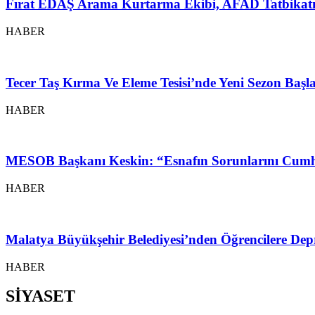
Fırat EDAŞ Arama Kurtarma Ekibi, AFAD Tatbikatı
HABER
Tecer Taş Kırma Ve Eleme Tesisi’nde Yeni Sezon Baş
HABER
MESOB Başkanı Keskin: “Esnafın Sorunlarını Cumh
HABER
Malatya Büyükşehir Belediyesi’nden Öğrencilere Depr
HABER
SİYASET