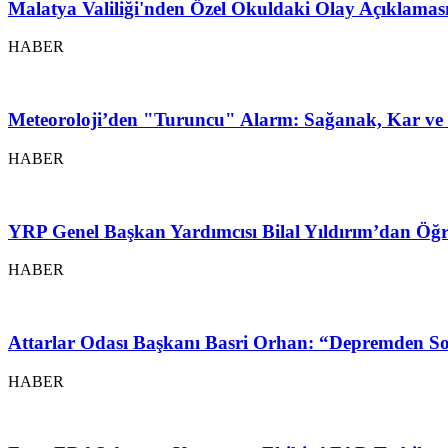
Malatya Valiliği'nden Özel Okuldaki Olay Açıklamas
HABER
Meteoroloji’den "Turuncu" Alarm: Sağanak, Kar ve 
HABER
YRP Genel Başkan Yardımcısı Bilal Yıldırım’dan Öğr
HABER
Attarlar Odası Başkanı Basri Orhan: “Depremden So
HABER