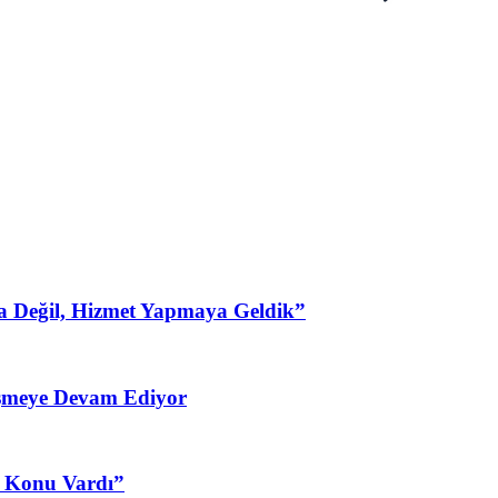
a Değil, Hizmet Yapmaya Geldik”
şmeye Devam Ediyor
3 Konu Vardı”