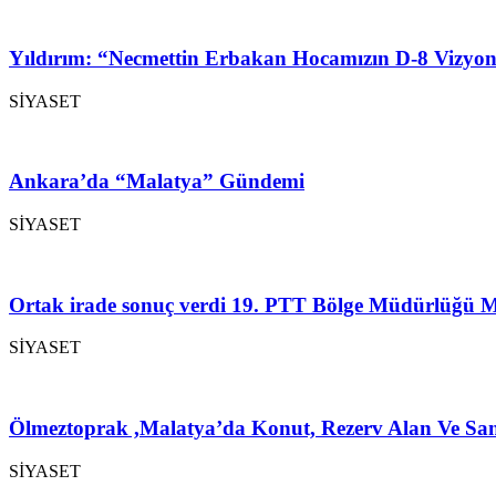
Yıldırım: “Necmettin Erbakan Hocamızın D-8 Vizyon
SİYASET
Ankara’da “Malatya” Gündemi
SİYASET
Ortak irade sonuç verdi 19. PTT Bölge Müdürlüğü M
SİYASET
Ölmeztoprak ,Malatya’da Konut, Rezerv Alan Ve San
SİYASET