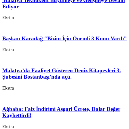
Malatya Teknokent Büyümeye ve Gelişmeye Devam
Ediyor
Ekstra
Başkan Karadağ “Bizim İçin Önemli 3 Konu Vardı”
Ekstra
Malatya’da Faaliyet Gösteren Deniz Kitapevleri 3.
Şubesini Bostanbaşı’nda açtı.
Ekstra
Ağbaba: Faiz İndirimi Asgari Ücrete, Dolar Değer
Kaybettirdi!
Ekstra