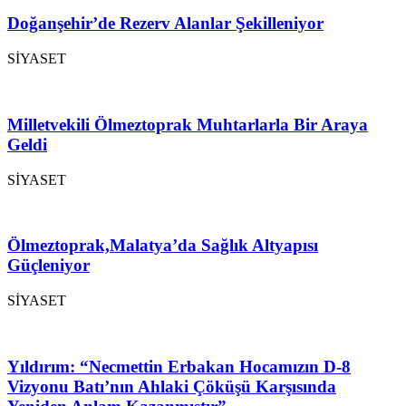
Doğanşehir’de Rezerv Alanlar Şekilleniyor
SİYASET
Milletvekili Ölmeztoprak Muhtarlarla Bir Araya
Geldi
SİYASET
Ölmeztoprak,Malatya’da Sağlık Altyapısı
Güçleniyor
SİYASET
Yıldırım: “Necmettin Erbakan Hocamızın D-8
Vizyonu Batı’nın Ahlaki Çöküşü Karşısında