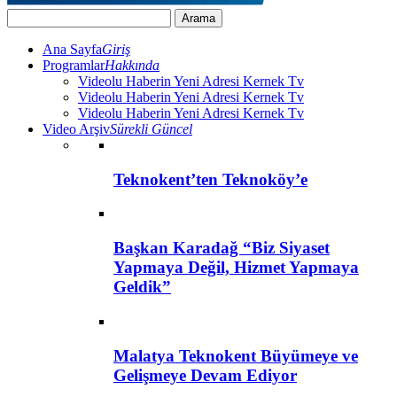
Ana Sayfa
Giriş
Programlar
Hakkında
Videolu Haberin Yeni Adresi Kernek Tv
Videolu Haberin Yeni Adresi Kernek Tv
Videolu Haberin Yeni Adresi Kernek Tv
Video Arşiv
Sürekli Güncel
Teknokent’ten Teknoköy’e
Başkan Karadağ “Biz Siyaset
Yapmaya Değil, Hizmet Yapmaya
Geldik”
Malatya Teknokent Büyümeye ve
Gelişmeye Devam Ediyor