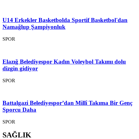
U14 Erkekler Basketbolda Sportif Basketbol'dan
Namağlup Şampiyonluk
SPOR
Elazığ Belediyespor Kadın Voleybol Takımı dolu
dizgin gidiyor
SPOR
Battalgazi Belediyespor’dan Millî Takıma Bir Genç
Sporcu Daha
SPOR
SAĞLIK