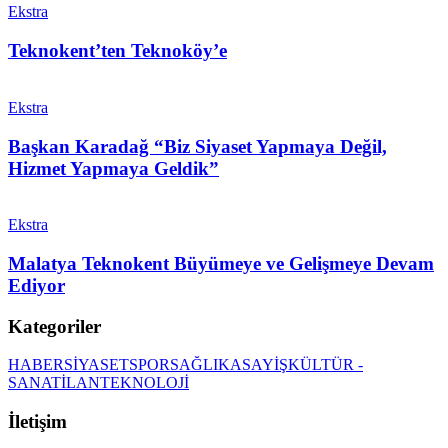
Ekstra
Teknokent’ten Teknoköy’e
Ekstra
Başkan Karadağ “Biz Siyaset Yapmaya Değil,
Hizmet Yapmaya Geldik”
Ekstra
Malatya Teknokent Büyümeye ve Gelişmeye Devam
Ediyor
Kategoriler
HABER
SİYASET
SPOR
SAĞLIK
ASAYİŞ
KÜLTÜR -
SANAT
İLAN
TEKNOLOJİ
İletişim