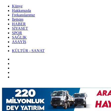
Künye
Hakkımızda
Frekanslarımız
İletişim
HABER
SİYASET
SPOR
SAĞLIK
ASAYİŞ
KÜLTÜR - SANAT