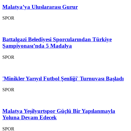
Malatya’ya Uluslararası Gurur
SPOR
Battalgazi Belediyesi Sporcularından Türkiye
Şampiyonası’nda 5 Madalya
SPOR
'Minikler Yarıyıl Futbol Şenliği' Turnuvası Başladı
SPOR
Malatya Yeşilyurtspor Güçlü Bir Yapılanmayla
Yoluna Devam Edecek
SPOR