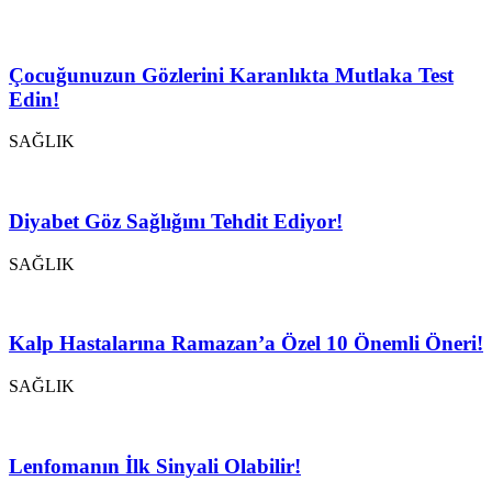
Çocuğunuzun Gözlerini Karanlıkta Mutlaka Test
Edin!
SAĞLIK
Diyabet Göz Sağlığını Tehdit Ediyor!
SAĞLIK
Kalp Hastalarına Ramazan’a Özel 10 Önemli Öneri!
SAĞLIK
Lenfomanın İlk Sinyali Olabilir!