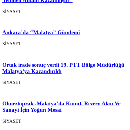
Yeniden Anlam Kazanmıştır”
SİYASET
Ankara’da “Malatya” Gündemi
SİYASET
Ortak irade sonuç verdi 19. PTT Bölge Müdürlüğü
Malatya’ya Kazandırıldı
SİYASET
Ölmeztoprak ,Malatya’da Konut, Rezerv Alan Ve
Sanayi İçin Yoğun Mesai
SİYASET