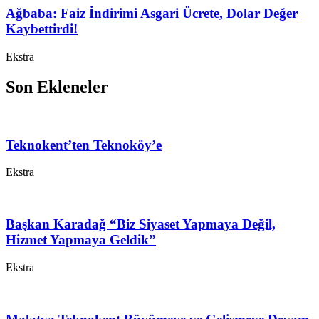
Ağbaba: Faiz İndirimi Asgari Ücrete, Dolar Değer
Kaybettirdi!
Ekstra
Son Ekleneler
Teknokent’ten Teknoköy’e
Ekstra
Başkan Karadağ “Biz Siyaset Yapmaya Değil,
Hizmet Yapmaya Geldik”
Ekstra