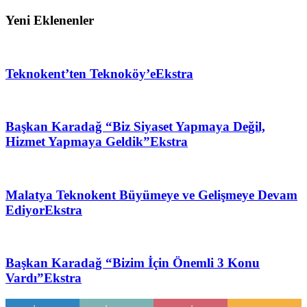
Yeni Eklenenler
Teknokent’ten Teknoköy’e
Ekstra
Başkan Karadağ “Biz Siyaset Yapmaya Değil,
Hizmet Yapmaya Geldik”
Ekstra
Malatya Teknokent Büyümeye ve Gelişmeye Devam
Ediyor
Ekstra
Başkan Karadağ “Bizim İçin Önemli 3 Konu
Vardı”
Ekstra