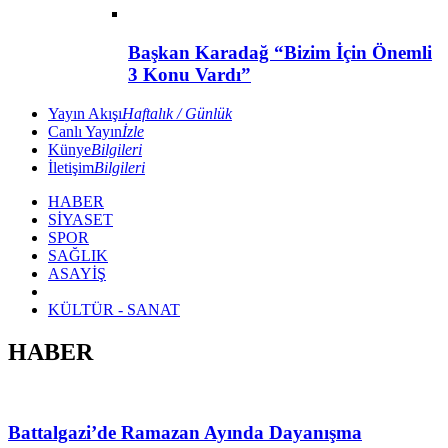
Başkan Karadağ “Bizim İçin Önemli
3 Konu Vardı”
Yayın Akışı
Haftalık / Günlük
Canlı Yayın
İzle
Künye
Bilgileri
İletişim
Bilgileri
HABER
SİYASET
SPOR
SAĞLIK
ASAYİŞ
KÜLTÜR - SANAT
HABER
Battalgazi’de Ramazan Ayında Dayanışma