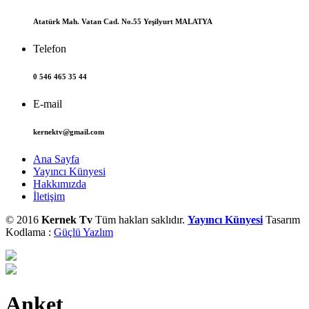
Atatürk Mah. Vatan Cad. No.55 Yeşilyurt MALATYA
Telefon
0 546 465 35 44
E-mail
kernektv@gmail.com
Ana Sayfa
Yayıncı Künyesi
Hakkımızda
İletişim
© 2016
Kernek Tv
Tüm hakları saklıdır.
Yayıncı Künyesi
Tasarım
Kodlama :
Güçlü Yazlım
Anket