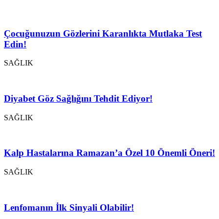
Çocuğunuzun Gözlerini Karanlıkta Mutlaka Test
Edin!
SAĞLIK
Diyabet Göz Sağlığını Tehdit Ediyor!
SAĞLIK
Kalp Hastalarına Ramazan’a Özel 10 Önemli Öneri!
SAĞLIK
Lenfomanın İlk Sinyali Olabilir!