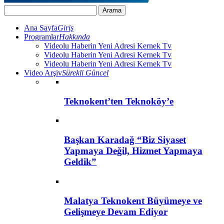
Ana Sayfa
Giriş
Programlar
Hakkında
Videolu Haberin Yeni Adresi Kernek Tv
Videolu Haberin Yeni Adresi Kernek Tv
Videolu Haberin Yeni Adresi Kernek Tv
Video Arşiv
Sürekli Güncel
Teknokent’ten Teknoköy’e
Başkan Karadağ “Biz Siyaset
Yapmaya Değil, Hizmet Yapmaya
Geldik”
Malatya Teknokent Büyümeye ve
Gelişmeye Devam Ediyor