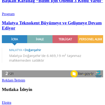
Başkan Karadağ “Bizim İçin Önemli 3 Konu Vardı”
Program
Malatya Teknokent Büyümeye ve Gelişmeye Devam
Ediyor
Reklam İletişim
Mutlaka İzleyin
Ekstra