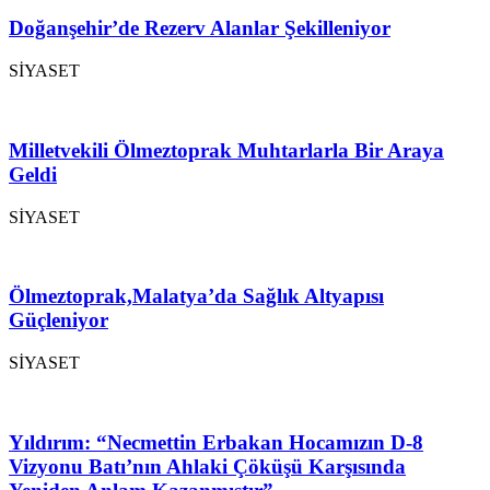
Doğanşehir’de Rezerv Alanlar Şekilleniyor
SİYASET
Milletvekili Ölmeztoprak Muhtarlarla Bir Araya
Geldi
SİYASET
Ölmeztoprak,Malatya’da Sağlık Altyapısı
Güçleniyor
SİYASET
Yıldırım: “Necmettin Erbakan Hocamızın D-8
Vizyonu Batı’nın Ahlaki Çöküşü Karşısında