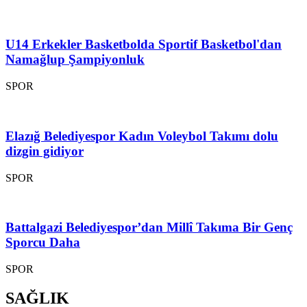
U14 Erkekler Basketbolda Sportif Basketbol'dan
Namağlup Şampiyonluk
SPOR
Elazığ Belediyespor Kadın Voleybol Takımı dolu
dizgin gidiyor
SPOR
Battalgazi Belediyespor’dan Millî Takıma Bir Genç
Sporcu Daha
SPOR
SAĞLIK