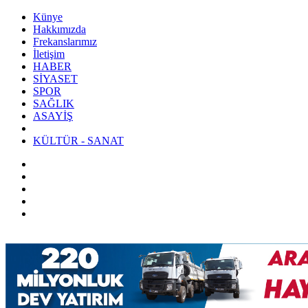
Künye
Hakkımızda
Frekanslarımız
İletişim
HABER
SİYASET
SPOR
SAĞLIK
ASAYİŞ
KÜLTÜR - SANAT