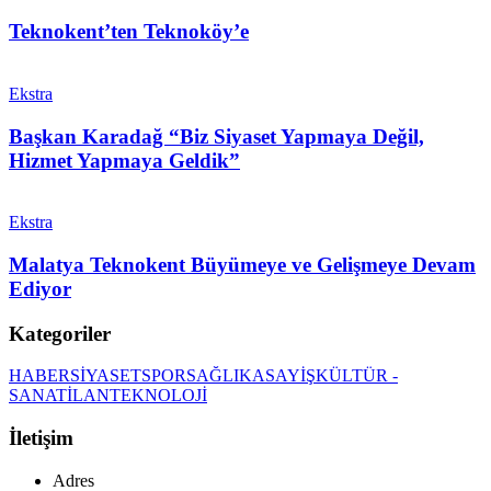
Teknokent’ten Teknoköy’e
Ekstra
Başkan Karadağ “Biz Siyaset Yapmaya Değil,
Hizmet Yapmaya Geldik”
Ekstra
Malatya Teknokent Büyümeye ve Gelişmeye Devam
Ediyor
Kategoriler
HABER
SİYASET
SPOR
SAĞLIK
ASAYİŞ
KÜLTÜR -
SANAT
İLAN
TEKNOLOJİ
İletişim
Adres