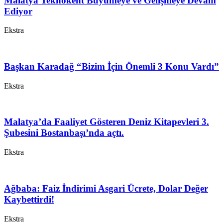
Malatya Teknokent Büyümeye ve Gelişmeye Devam
Ediyor
Ekstra
Başkan Karadağ “Bizim İçin Önemli 3 Konu Vardı”
Ekstra
Malatya’da Faaliyet Gösteren Deniz Kitapevleri 3.
Şubesini Bostanbaşı’nda açtı.
Ekstra
Ağbaba: Faiz İndirimi Asgari Ücrete, Dolar Değer
Kaybettirdi!
Ekstra