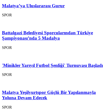
Malatya’ya Uluslararası Gurur
SPOR
Battalgazi Belediyesi Sporcularından Türkiye
Şampiyonası’nda 5 Madalya
SPOR
'Minikler Yarıyıl Futbol Şenliği' Turnuvası Başladı
SPOR
Malatya Yeşilyurtspor Güçlü Bir Yapılanmayla
Yoluna Devam Edecek
SPOR