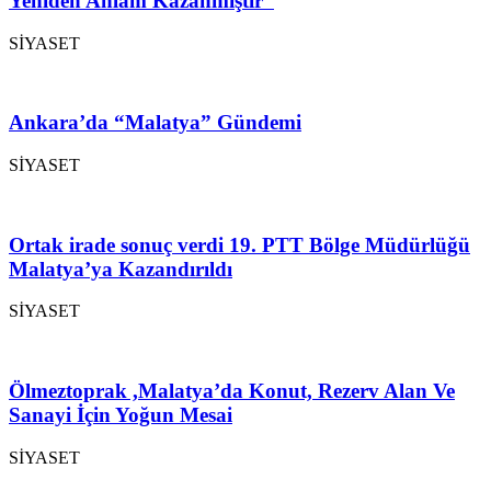
Yeniden Anlam Kazanmıştır”
SİYASET
Ankara’da “Malatya” Gündemi
SİYASET
Ortak irade sonuç verdi 19. PTT Bölge Müdürlüğü
Malatya’ya Kazandırıldı
SİYASET
Ölmeztoprak ,Malatya’da Konut, Rezerv Alan Ve
Sanayi İçin Yoğun Mesai
SİYASET