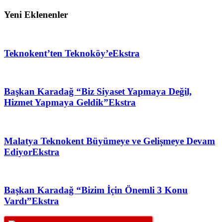
Yeni Eklenenler
Teknokent’ten Teknoköy’e
Ekstra
Başkan Karadağ “Biz Siyaset Yapmaya Değil,
Hizmet Yapmaya Geldik”
Ekstra
Malatya Teknokent Büyümeye ve Gelişmeye Devam
Ediyor
Ekstra
Başkan Karadağ “Bizim İçin Önemli 3 Konu
Vardı”
Ekstra