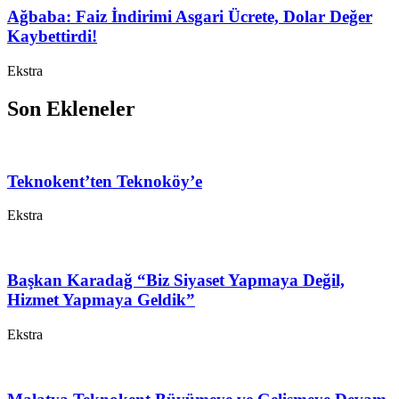
Ağbaba: Faiz İndirimi Asgari Ücrete, Dolar Değer
Kaybettirdi!
Ekstra
Son Ekleneler
Teknokent’ten Teknoköy’e
Ekstra
Başkan Karadağ “Biz Siyaset Yapmaya Değil,
Hizmet Yapmaya Geldik”
Ekstra