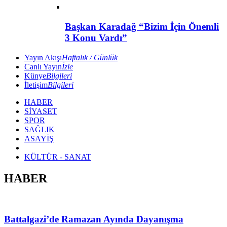
Başkan Karadağ “Bizim İçin Önemli
3 Konu Vardı”
Yayın Akışı
Haftalık / Günlük
Canlı Yayın
İzle
Künye
Bilgileri
İletişim
Bilgileri
HABER
SİYASET
SPOR
SAĞLIK
ASAYİŞ
KÜLTÜR - SANAT
HABER
Battalgazi’de Ramazan Ayında Dayanışma