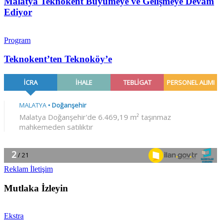
Malatya Teknokent Büyümeye ve Gelişmeye Devam
Ediyor
Program
Teknokent’ten Teknoköy’e
Reklam İletişim
Mutlaka İzleyin
Ekstra