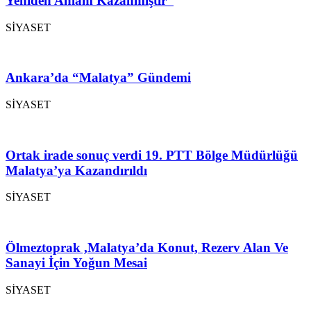
Yeniden Anlam Kazanmıştır”
SİYASET
Ankara’da “Malatya” Gündemi
SİYASET
Ortak irade sonuç verdi 19. PTT Bölge Müdürlüğü
Malatya’ya Kazandırıldı
SİYASET
Ölmeztoprak ,Malatya’da Konut, Rezerv Alan Ve
Sanayi İçin Yoğun Mesai
SİYASET