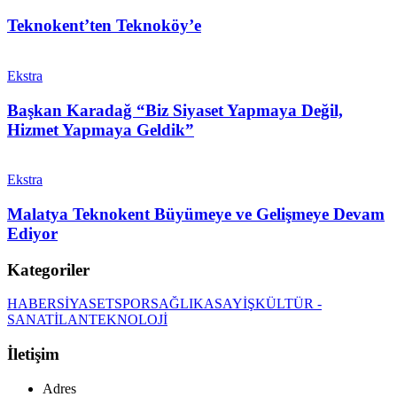
Teknokent’ten Teknoköy’e
Ekstra
Başkan Karadağ “Biz Siyaset Yapmaya Değil,
Hizmet Yapmaya Geldik”
Ekstra
Malatya Teknokent Büyümeye ve Gelişmeye Devam
Ediyor
Kategoriler
HABER
SİYASET
SPOR
SAĞLIK
ASAYİŞ
KÜLTÜR -
SANAT
İLAN
TEKNOLOJİ
İletişim
Adres