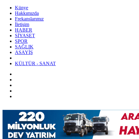
Künye
Hakkımızda
Frekanslarımız
İletişim
HABER
SİYASET
SPOR
SAĞLIK
ASAYİŞ
KÜLTÜR - SANAT