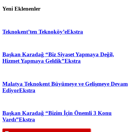
Yeni Eklenenler
Teknokent’ten Teknoköy’e
Ekstra
Başkan Karadağ “Biz Siyaset Yapmaya Değil,
Hizmet Yapmaya Geldik”
Ekstra
Malatya Teknokent Büyümeye ve Gelişmeye Devam
Ediyor
Ekstra
Başkan Karadağ “Bizim İçin Önemli 3 Konu
Vardı”
Ekstra