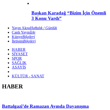
Başkan Karadağ “Bizim İçin Önemli
3 Konu Vardı”
Yayın Akışı
Haftalık / Günlük
Canlı Yayın
İzle
Künye
Bilgileri
İletişim
Bilgileri
HABER
SİYASET
SPOR
SAĞLIK
ASAYİŞ
KÜLTÜR - SANAT
HABER
Battalgazi’de Ramazan Ayında Dayanışma