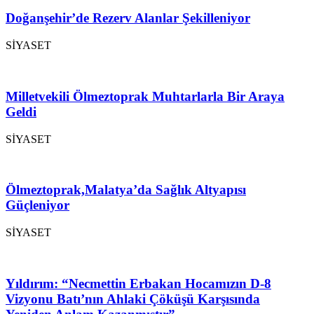
Doğanşehir’de Rezerv Alanlar Şekilleniyor
SİYASET
Milletvekili Ölmeztoprak Muhtarlarla Bir Araya
Geldi
SİYASET
Ölmeztoprak,Malatya’da Sağlık Altyapısı
Güçleniyor
SİYASET
Yıldırım: “Necmettin Erbakan Hocamızın D-8
Vizyonu Batı’nın Ahlaki Çöküşü Karşısında