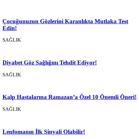
Çocuğunuzun Gözlerini Karanlıkta Mutlaka Test
Edin!
SAĞLIK
Diyabet Göz Sağlığını Tehdit Ediyor!
SAĞLIK
Kalp Hastalarına Ramazan’a Özel 10 Önemli Öneri!
SAĞLIK
Lenfomanın İlk Sinyali Olabilir!