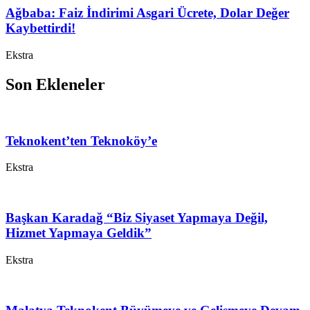
Ağbaba: Faiz İndirimi Asgari Ücrete, Dolar Değer
Kaybettirdi!
Ekstra
Son Ekleneler
Teknokent’ten Teknoköy’e
Ekstra
Başkan Karadağ “Biz Siyaset Yapmaya Değil,
Hizmet Yapmaya Geldik”
Ekstra