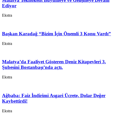
Malatya Teknokent Büyümeye ve Gelişmeye Devam
Ediyor
Ekstra
Başkan Karadağ “Bizim İçin Önemli 3 Konu Vardı”
Ekstra
Malatya’da Faaliyet Gösteren Deniz Kitapevleri 3.
Şubesini Bostanbaşı’nda açtı.
Ekstra
Ağbaba: Faiz İndirimi Asgari Ücrete, Dolar Değer
Kaybettirdi!
Ekstra