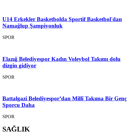
U14 Erkekler Basketbolda Sportif Basketbol'dan
Namağlup Şampiyonluk
SPOR
Elazığ Belediyespor Kadın Voleybol Takımı dolu
dizgin gidiyor
SPOR
Battalgazi Belediyespor’dan Millî Takıma Bir Genç
Sporcu Daha
SPOR
SAĞLIK