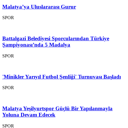
Malatya’ya Uluslararası Gurur
SPOR
Battalgazi Belediyesi Sporcularından Türkiye
Şampiyonası’nda 5 Madalya
SPOR
'Minikler Yarıyıl Futbol Şenliği' Turnuvası Başladı
SPOR
Malatya Yeşilyurtspor Güçlü Bir Yapılanmayla
Yoluna Devam Edecek
SPOR