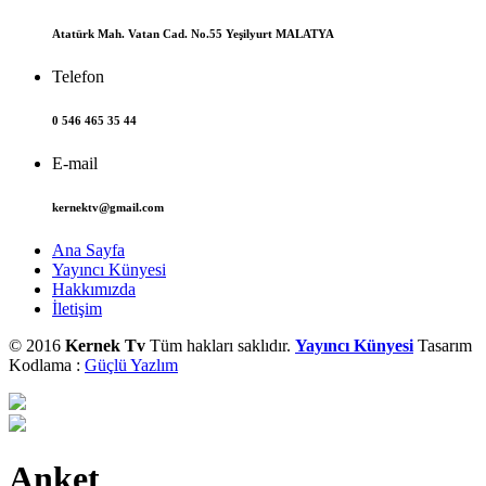
Atatürk Mah. Vatan Cad. No.55 Yeşilyurt MALATYA
Telefon
0 546 465 35 44
E-mail
kernektv@gmail.com
Ana Sayfa
Yayıncı Künyesi
Hakkımızda
İletişim
© 2016
Kernek Tv
Tüm hakları saklıdır.
Yayıncı Künyesi
Tasarım
Kodlama :
Güçlü Yazlım
Anket