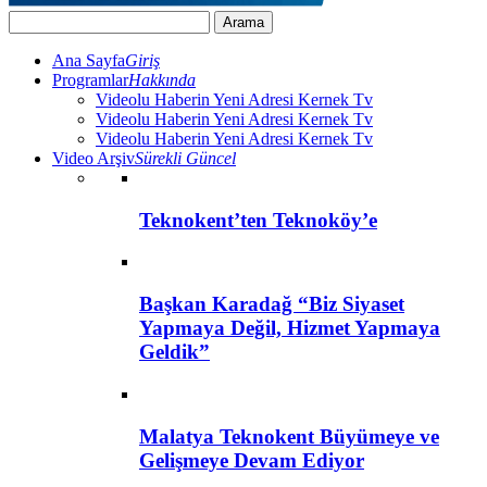
Ana Sayfa
Giriş
Programlar
Hakkında
Videolu Haberin Yeni Adresi Kernek Tv
Videolu Haberin Yeni Adresi Kernek Tv
Videolu Haberin Yeni Adresi Kernek Tv
Video Arşiv
Sürekli Güncel
Teknokent’ten Teknoköy’e
Başkan Karadağ “Biz Siyaset
Yapmaya Değil, Hizmet Yapmaya
Geldik”
Malatya Teknokent Büyümeye ve
Gelişmeye Devam Ediyor