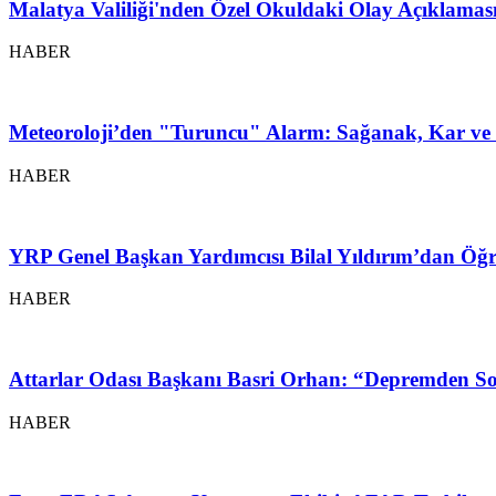
Malatya Valiliği'nden Özel Okuldaki Olay Açıklamas
HABER
Meteoroloji’den "Turuncu" Alarm: Sağanak, Kar ve 
HABER
YRP Genel Başkan Yardımcısı Bilal Yıldırım’dan Öğr
HABER
Attarlar Odası Başkanı Basri Orhan: “Depremden So
HABER