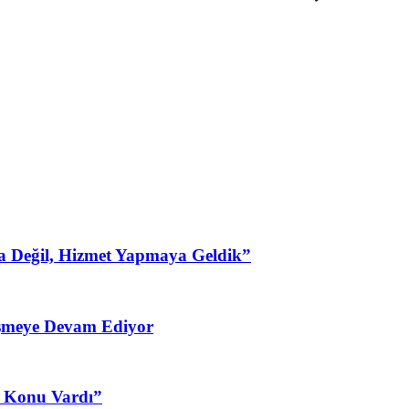
a Değil, Hizmet Yapmaya Geldik”
şmeye Devam Ediyor
3 Konu Vardı”