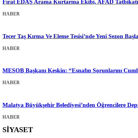
Fırat EDAŞ Arama Kurtarma Ekibi, AFAD Tatbikatı
HABER
Tecer Taş Kırma Ve Eleme Tesisi’nde Yeni Sezon Baş
HABER
MESOB Başkanı Keskin: “Esnafın Sorunlarını Cumh
HABER
Malatya Büyükşehir Belediyesi’nden Öğrencilere Depr
HABER
SİYASET