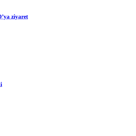
’ya ziyaret
i