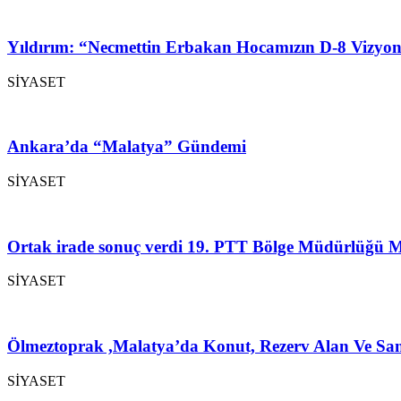
Yıldırım: “Necmettin Erbakan Hocamızın D-8 Vizyon
SİYASET
Ankara’da “Malatya” Gündemi
SİYASET
Ortak irade sonuç verdi 19. PTT Bölge Müdürlüğü M
SİYASET
Ölmeztoprak ,Malatya’da Konut, Rezerv Alan Ve San
SİYASET