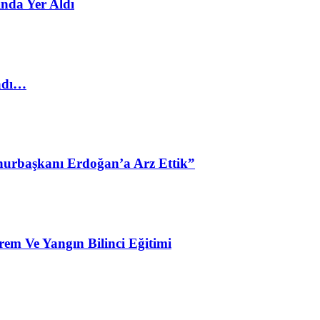
nda Yer Aldı
ladı…
urbaşkanı Erdoğan’a Arz Ettik”
em Ve Yangın Bilinci Eğitimi