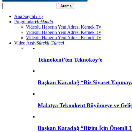
Ana Sayfa
Giriş
Programlar
Hakkında
Videolu Haberin Yeni Adresi Kernek Tv
Videolu Haberin Yeni Adresi Kernek Tv
Videolu Haberin Yeni Adresi Kernek Tv
Video Arşiv
Sürekli Güncel
Teknokent’ten Teknoköy’e
Başkan Karadağ “Biz Siyaset Yapmay
Malatya Teknokent Büyümeye ve Geli
Başkan Karadağ “Bizim İçin Önemli 