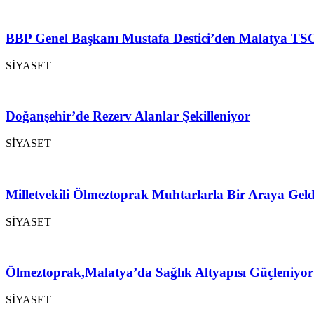
BBP Genel Başkanı Mustafa Destici’den Malatya TSO
SİYASET
Doğanşehir’de Rezerv Alanlar Şekilleniyor
SİYASET
Milletvekili Ölmeztoprak Muhtarlarla Bir Araya Geld
SİYASET
Ölmeztoprak,Malatya’da Sağlık Altyapısı Güçleniyor
SİYASET