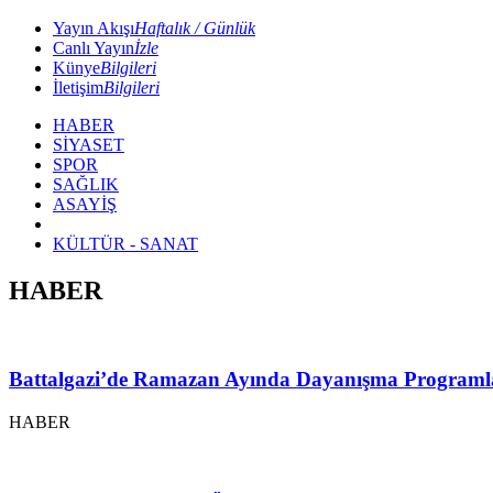
Yayın Akışı
Haftalık / Günlük
Canlı Yayın
İzle
Künye
Bilgileri
İletişim
Bilgileri
HABER
SİYASET
SPOR
SAĞLIK
ASAYİŞ
KÜLTÜR - SANAT
HABER
Battalgazi’de Ramazan Ayında Dayanışma Programl
HABER