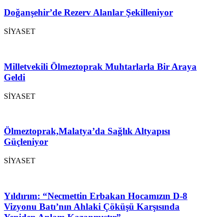
Doğanşehir’de Rezerv Alanlar Şekilleniyor
SİYASET
Milletvekili Ölmeztoprak Muhtarlarla Bir Araya
Geldi
SİYASET
Ölmeztoprak,Malatya’da Sağlık Altyapısı
Güçleniyor
SİYASET
Yıldırım: “Necmettin Erbakan Hocamızın D-8
Vizyonu Batı’nın Ahlaki Çöküşü Karşısında