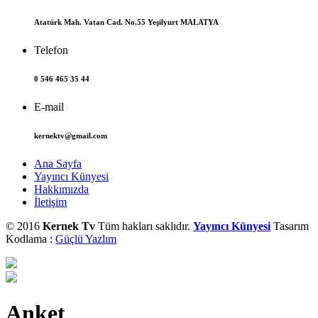
Atatürk Mah. Vatan Cad. No.55 Yeşilyurt MALATYA
Telefon
0 546 465 35 44
E-mail
kernektv@gmail.com
Ana Sayfa
Yayıncı Künyesi
Hakkımızda
İletişim
© 2016
Kernek Tv
Tüm hakları saklıdır.
Yayıncı Künyesi
Tasarım
Kodlama :
Güçlü Yazlım
Anket