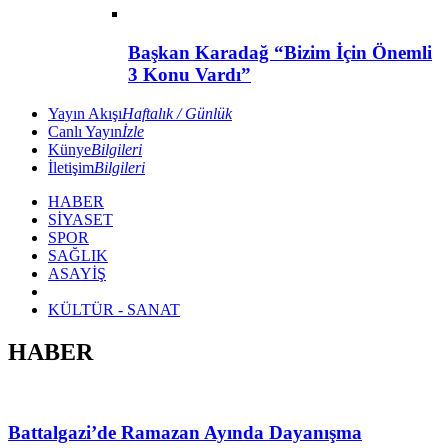
Başkan Karadağ “Bizim İçin Önemli
3 Konu Vardı”
Yayın Akışı
Haftalık / Günlük
Canlı Yayın
İzle
Künye
Bilgileri
İletişim
Bilgileri
HABER
SİYASET
SPOR
SAĞLIK
ASAYİŞ
KÜLTÜR - SANAT
HABER
Battalgazi’de Ramazan Ayında Dayanışma