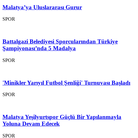
Malatya’ya Uluslararası Gurur
SPOR
Battalgazi Belediyesi Sporcularından Türkiye
Şampiyonası’nda 5 Madalya
SPOR
'Minikler Yarıyıl Futbol Şenliği' Turnuvası Başladı
SPOR
Malatya Yeşilyurtspor Güçlü Bir Yapılanmayla
Yoluna Devam Edecek
SPOR