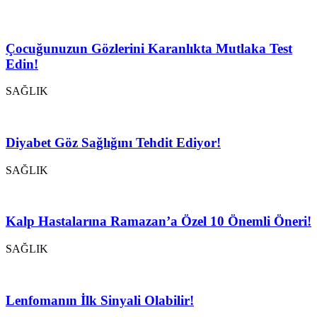
Çocuğunuzun Gözlerini Karanlıkta Mutlaka Test
Edin!
SAĞLIK
Diyabet Göz Sağlığını Tehdit Ediyor!
SAĞLIK
Kalp Hastalarına Ramazan’a Özel 10 Önemli Öneri!
SAĞLIK
Lenfomanın İlk Sinyali Olabilir!