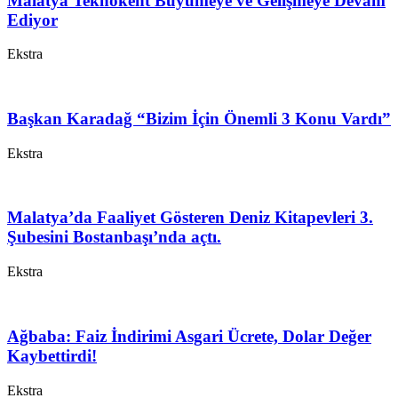
Malatya Teknokent Büyümeye ve Gelişmeye Devam
Ediyor
Ekstra
Başkan Karadağ “Bizim İçin Önemli 3 Konu Vardı”
Ekstra
Malatya’da Faaliyet Gösteren Deniz Kitapevleri 3.
Şubesini Bostanbaşı’nda açtı.
Ekstra
Ağbaba: Faiz İndirimi Asgari Ücrete, Dolar Değer
Kaybettirdi!
Ekstra