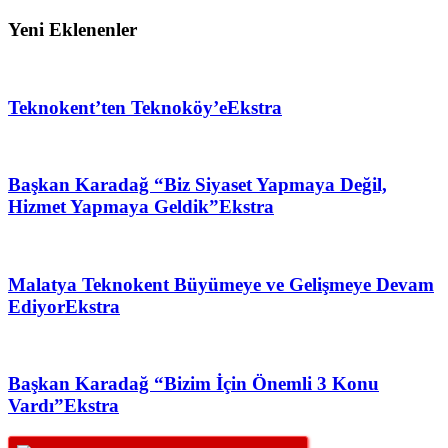
Yeni Eklenenler
Teknokent’ten Teknoköy’e
Ekstra
Başkan Karadağ “Biz Siyaset Yapmaya Değil,
Hizmet Yapmaya Geldik”
Ekstra
Malatya Teknokent Büyümeye ve Gelişmeye Devam
Ediyor
Ekstra
Başkan Karadağ “Bizim İçin Önemli 3 Konu
Vardı”
Ekstra