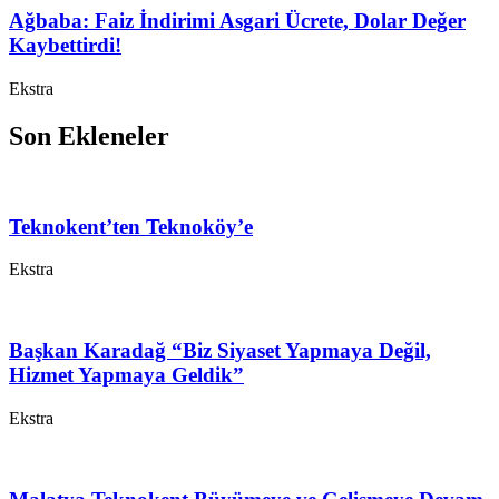
Ağbaba: Faiz İndirimi Asgari Ücrete, Dolar Değer
Kaybettirdi!
Ekstra
Son Ekleneler
Teknokent’ten Teknoköy’e
Ekstra
Başkan Karadağ “Biz Siyaset Yapmaya Değil,
Hizmet Yapmaya Geldik”
Ekstra