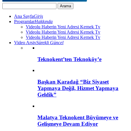
Ana Sayfa
Giriş
Programlar
Hakkında
Videolu Haberin Yeni Adresi Kernek Tv
Videolu Haberin Yeni Adresi Kernek Tv
Videolu Haberin Yeni Adresi Kernek Tv
Video Arşiv
Sürekli Güncel
Teknokent’ten Teknoköy’e
Başkan Karadağ “Biz Siyaset
Yapmaya Değil, Hizmet Yapmaya
Geldik”
Malatya Teknokent Büyümeye ve
Gelişmeye Devam Ediyor