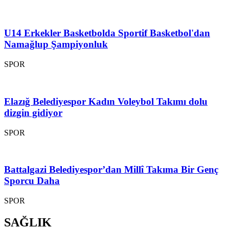
U14 Erkekler Basketbolda Sportif Basketbol'dan
Namağlup Şampiyonluk
SPOR
Elazığ Belediyespor Kadın Voleybol Takımı dolu
dizgin gidiyor
SPOR
Battalgazi Belediyespor’dan Millî Takıma Bir Genç
Sporcu Daha
SPOR
SAĞLIK