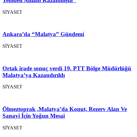
Yeniden Anlam Kazanmıştır”
SİYASET
Ankara’da “Malatya” Gündemi
SİYASET
Ortak irade sonuç verdi 19. PTT Bölge Müdürlüğü
Malatya’ya Kazandırıldı
SİYASET
Ölmeztoprak ,Malatya’da Konut, Rezerv Alan Ve
Sanayi İçin Yoğun Mesai
SİYASET