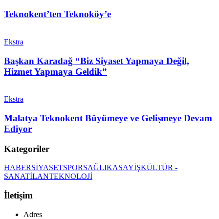
Teknokent’ten Teknoköy’e
Ekstra
Başkan Karadağ “Biz Siyaset Yapmaya Değil,
Hizmet Yapmaya Geldik”
Ekstra
Malatya Teknokent Büyümeye ve Gelişmeye Devam
Ediyor
Kategoriler
HABER
SİYASET
SPOR
SAĞLIK
ASAYİŞ
KÜLTÜR -
SANAT
İLAN
TEKNOLOJİ
İletişim
Adres