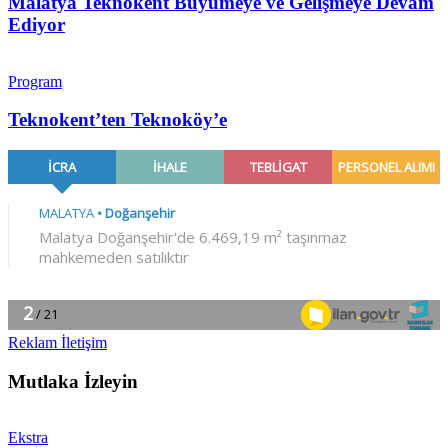
Malatya Teknokent Büyümeye ve Gelişmeye Devam
Ediyor
Program
Teknokent’ten Teknoköy’e
Reklam İletişim
Mutlaka İzleyin
Ekstra