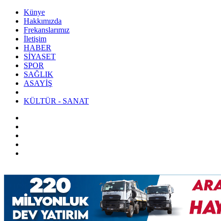
Künye
Hakkımızda
Frekanslarımız
İletişim
HABER
SİYASET
SPOR
SAĞLIK
ASAYİŞ
KÜLTÜR - SANAT