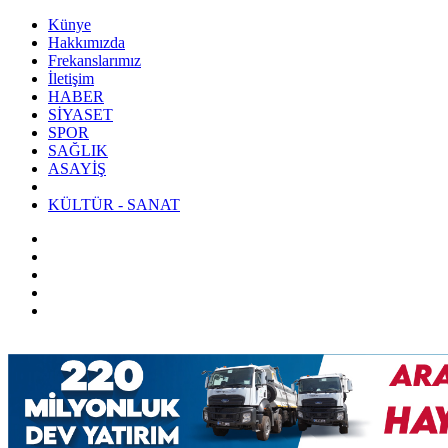
Künye
Hakkımızda
Frekanslarımız
İletişim
HABER
SİYASET
SPOR
SAĞLIK
ASAYİŞ
KÜLTÜR - SANAT