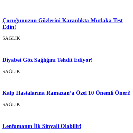
Çocuğunuzun Gözlerini Karanlıkta Mutlaka Test
Edin!
SAĞLIK
Diyabet Göz Sağlığını Tehdit Ediyor!
SAĞLIK
Kalp Hastalarına Ramazan’a Özel 10 Önemli Öneri!
SAĞLIK
Lenfomanın İlk Sinyali Olabilir!