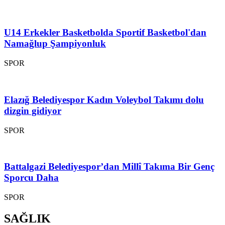
U14 Erkekler Basketbolda Sportif Basketbol'dan
Namağlup Şampiyonluk
SPOR
Elazığ Belediyespor Kadın Voleybol Takımı dolu
dizgin gidiyor
SPOR
Battalgazi Belediyespor’dan Millî Takıma Bir Genç
Sporcu Daha
SPOR
SAĞLIK