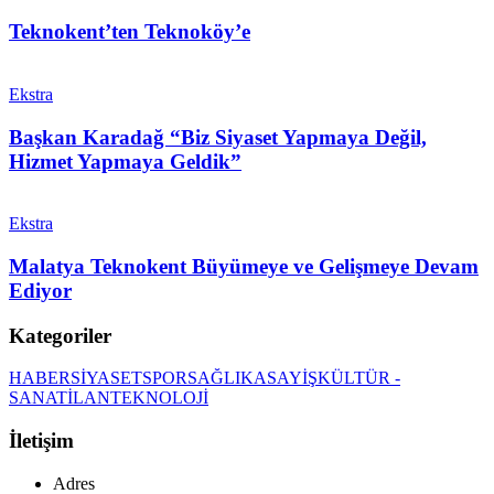
Teknokent’ten Teknoköy’e
Ekstra
Başkan Karadağ “Biz Siyaset Yapmaya Değil,
Hizmet Yapmaya Geldik”
Ekstra
Malatya Teknokent Büyümeye ve Gelişmeye Devam
Ediyor
Kategoriler
HABER
SİYASET
SPOR
SAĞLIK
ASAYİŞ
KÜLTÜR -
SANAT
İLAN
TEKNOLOJİ
İletişim
Adres