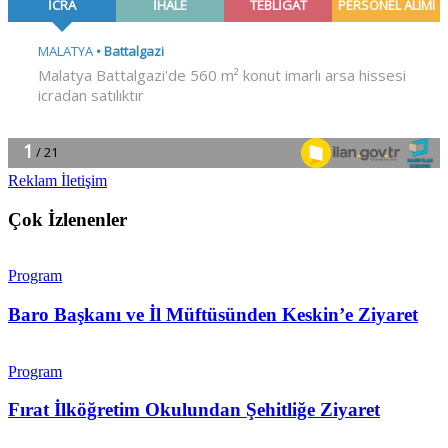
Reklam İletişim
Çok İzlenenler
Program
Baro Başkanı ve İl Müftüsünden Keskin’e Ziyaret
Program
Fırat İlköğretim Okulundan Şehitliğe Ziyaret