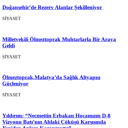
Doğanşehir’de Rezerv Alanlar Şekilleniyor
SİYASET
Milletvekili Ölmeztoprak Muhtarlarla Bir Araya
Geldi
SİYASET
Ölmeztoprak,Malatya’da Sağlık Altyapısı
Güçleniyor
SİYASET
Yıldırım: “Necmettin Erbakan Hocamızın D-8
Vizyonu Batı’nın Ahlaki Çöküşü Karşısında