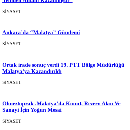
Yeniden Anlam Kazanmıştır”
SİYASET
Ankara’da “Malatya” Gündemi
SİYASET
Ortak irade sonuç verdi 19. PTT Bölge Müdürlüğü
Malatya’ya Kazandırıldı
SİYASET
Ölmeztoprak ,Malatya’da Konut, Rezerv Alan Ve
Sanayi İçin Yoğun Mesai
SİYASET