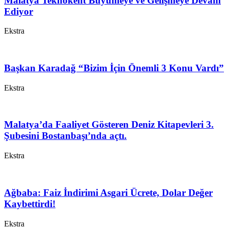
Malatya Teknokent Büyümeye ve Gelişmeye Devam
Ediyor
Ekstra
Başkan Karadağ “Bizim İçin Önemli 3 Konu Vardı”
Ekstra
Malatya’da Faaliyet Gösteren Deniz Kitapevleri 3.
Şubesini Bostanbaşı’nda açtı.
Ekstra
Ağbaba: Faiz İndirimi Asgari Ücrete, Dolar Değer
Kaybettirdi!
Ekstra