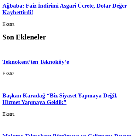
Ağbaba: Faiz İndirimi Asgari Ücrete, Dolar Değer
Kaybettirdi!
Ekstra
Son Ekleneler
Teknokent’ten Teknoköy’e
Ekstra
Başkan Karadağ “Biz Siyaset Yapmaya Değil,
Hizmet Yapmaya Geldik”
Ekstra