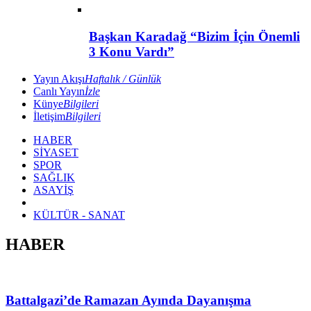
Başkan Karadağ “Bizim İçin Önemli
3 Konu Vardı”
Yayın Akışı
Haftalık / Günlük
Canlı Yayın
İzle
Künye
Bilgileri
İletişim
Bilgileri
HABER
SİYASET
SPOR
SAĞLIK
ASAYİŞ
KÜLTÜR - SANAT
HABER
Battalgazi’de Ramazan Ayında Dayanışma