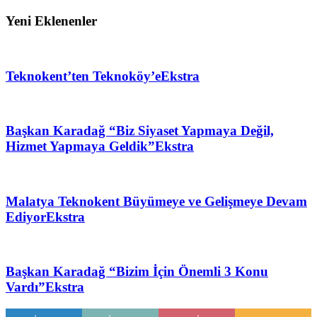
Yeni Eklenenler
Teknokent’ten Teknoköy’e
Ekstra
Başkan Karadağ “Biz Siyaset Yapmaya Değil,
Hizmet Yapmaya Geldik”
Ekstra
Malatya Teknokent Büyümeye ve Gelişmeye Devam
Ediyor
Ekstra
Başkan Karadağ “Bizim İçin Önemli 3 Konu
Vardı”
Ekstra