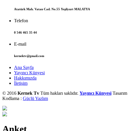
Atatürk Mah. Vatan Cad. No.55 Yeşilyurt MALATYA
Telefon
0 546 465 35 44
E-mail
kernektv@gmail.com
Ana Sayfa
Yayıncı Künyesi
Hakkımızda
İletişim
© 2016
Kernek Tv
Tüm hakları saklıdır.
Yayıncı Künyesi
Tasarım
Kodlama :
Güçlü Yazlım
Anket