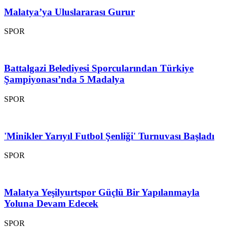
Malatya’ya Uluslararası Gurur
SPOR
Battalgazi Belediyesi Sporcularından Türkiye
Şampiyonası’nda 5 Madalya
SPOR
'Minikler Yarıyıl Futbol Şenliği' Turnuvası Başladı
SPOR
Malatya Yeşilyurtspor Güçlü Bir Yapılanmayla
Yoluna Devam Edecek
SPOR