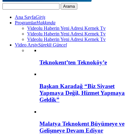
Ana Sayfa
Giriş
Programlar
Hakkında
Videolu Haberin Yeni Adresi Kernek Tv
Videolu Haberin Yeni Adresi Kernek Tv
Videolu Haberin Yeni Adresi Kernek Tv
Video Arşiv
Sürekli Güncel
Teknokent’ten Teknoköy’e
Başkan Karadağ “Biz Siyaset
Yapmaya Değil, Hizmet Yapmaya
Geldik”
Malatya Teknokent Büyümeye ve
Gelişmeye Devam Ediyor