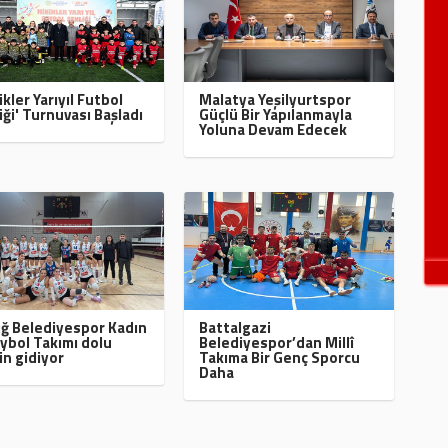
ikler Yarıyıl Futbol
Malatya Yeşilyurtspor
iği' Turnuvası Başladı
Güçlü Bir Yapılanmayla
Yoluna Devam Edecek
ığ Belediyespor Kadın
Battalgazi
ybol Takımı dolu
Belediyespor’dan Millî
in gidiyor
Takıma Bir Genç Sporcu
Daha