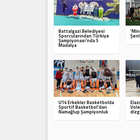
Battalgazi Belediyesi
'Min
Sporcularından Türkiye
Şenl
Şampiyonası’nda 5
Madalya
U14 Erkekler Basketbolda
Elaz
Sportif Basketbol'dan
Vole
Namağlup Şampiyonluk
dizg