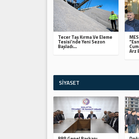
Tecer Taş Kırma Ve Eleme
MESO
Tesisi’nde Yeni Sezon
“Esn
Başladı…
Cumh
Arz 
SİYASET
BBP Genel Başkanı
Doğa