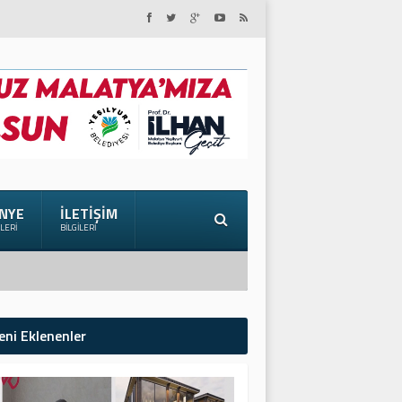
NYE
İLETIŞIM
ILERI
BILGILERI
eni Eklenenler