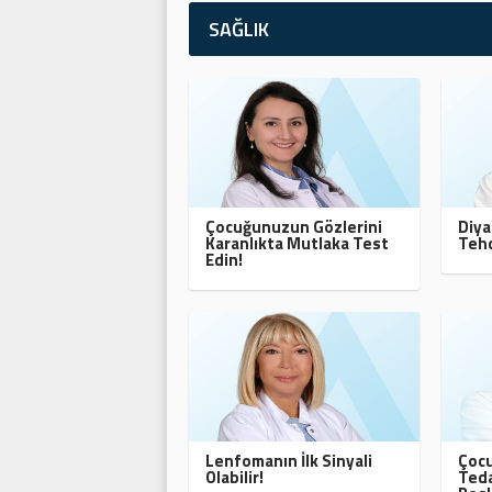
SAĞLIK
Çocuğunuzun Gözlerini
Diya
Karanlıkta Mutlaka Test
Tehd
Edin!
Lenfomanın İlk Sinyali
Çocu
Olabilir!
Teda