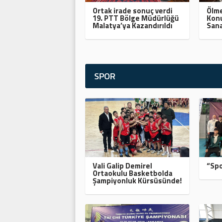
Ortak irade sonuç verdi
Ölme
19. PTT Bölge Müdürlüğü
Konu
Malatya’ya Kazandırıldı
Sana
SPOR
Vali Galip Demirel
“Spo
Ortaokulu Basketbolda
Şampiyonluk Kürsüsünde!