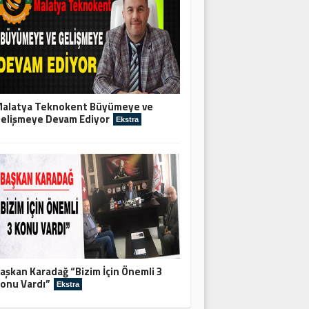
alatya Teknokent Büyümeye ve
elişmeye Devam Ediyor
Ekstra
aşkan Karadağ “Bizim İçin Önemli 3
onu Vardı”
Ekstra