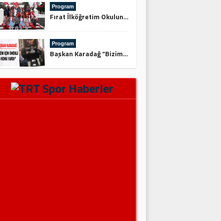
Program
Fırat İlköğretim Okulundan Şehitliğe Ziyaret
Program
Başkan Karadağ “Bizim İçin Önemli 3 Konu Vardı”