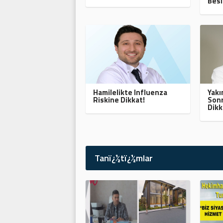
Besl
Hamilelikte Influenza
Yak
Riskine Dikkat!
Sonr
Dikk
Tanï¿½tï¿½mlar