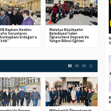
B Başkanı Keskin:
Malatya Büyükşehir
afın Sorunlarını
Belediyesi’nden
urbaşkanı Erdoğan’a
Öğrencilere Deprem Ve
M
Ettik”
Yangın Bilinci Eğitimi
G
B
K
nşehir’de Rezerv
Milletvekili Ölmeztoprak