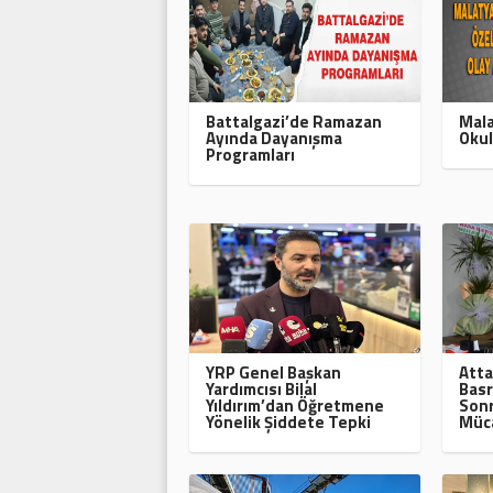
Battalgazi’de Ramazan
Mala
Ayında Dayanışma
Okul
Programları
YRP Genel Başkan
Atta
Yardımcısı Bilal
Basr
Yıldırım’dan Öğretmene
Sonr
Yönelik Şiddete Tepki
Müca