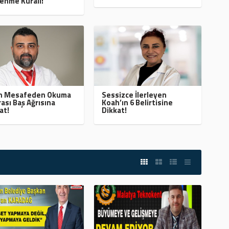
enme Kuralı!
ın Mesafeden Okuma
Sessizce İlerleyen
ası Baş Ağrısına
Koah’ın 6 Belirtisine
at!
Dikkat!