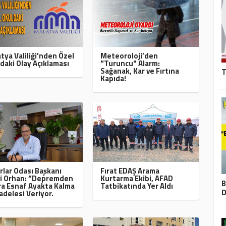
tya Valiliği'nden Özel
Meteoroloji’den
daki Olay Açıklaması
"Turuncu" Alarm:
Sağanak, Kar ve Fırtına
T
Kapıda!
rlar Odası Başkanı
Fırat EDAŞ Arama
i Orhan: “Depremden
Kurtarma Ekibi, AFAD
B
a Esnaf Ayakta Kalma
Tatbikatında Yer Aldı
D
delesi Veriyor.