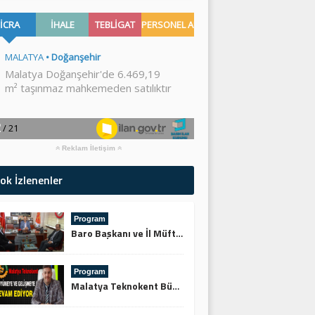
Reklam İletişim
ok İzlenenler
Program
Baro Başkanı ve İl Müftüsünden Keskin’e Ziyaret
Program
Malatya Teknokent Büyümeye ve Gelişmeye Devam Ediyor