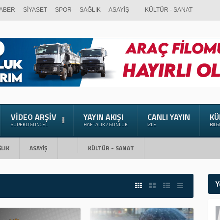
ABER
SİYASET
SPOR
SAĞLIK
ASAYİŞ
KÜLTÜR - SANAT
VIDEO ARŞIV
YAYIN AKIŞI
CANLI YAYIN
KÜ
SÜREKLI GÜNCEL
HAFTALIK / GÜNLÜK
İZLE
BILG
LIK
ASAYİŞ
KÜLTÜR - SANAT
Y