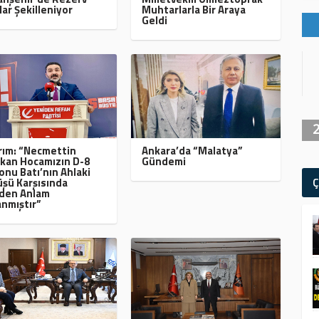
lar Şekilleniyor
Muhtarlarla Bir Araya
Geldi
ırım: “Necmettin
Ankara’da “Malatya”
kan Hocamızın D-8
Gündemi
onu Batı’nın Ahlaki
Ç
şü Karşısında
den Anlam
nmıştır”