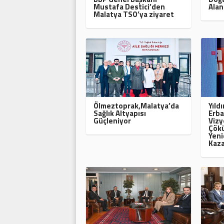
Mustafa Destici’den
Alan
Malatya TSO’ya ziyaret
Ölmeztoprak,Malatya’da
Yıld
Sağlık Altyapısı
Erba
Güçleniyor
Vizy
Çökü
Yeni
Kaza