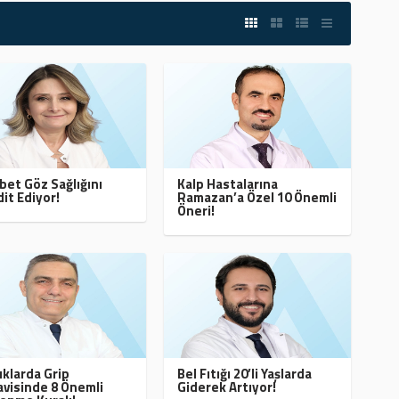
bet Göz Sağlığını
Kalp Hastalarına
it Ediyor!
Ramazan’a Özel 10 Önemli
Öneri!
klarda Grip
Bel Fıtığı 20’li Yaşlarda
visinde 8 Önemli
Giderek Artıyor!