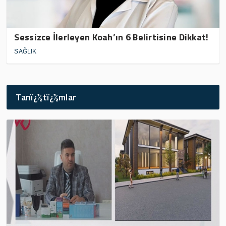
Sessizce İlerleyen Koah’ın 6 Belirtisine Dikkat!
SAĞLIK
Tanï¿½tï¿½mlar