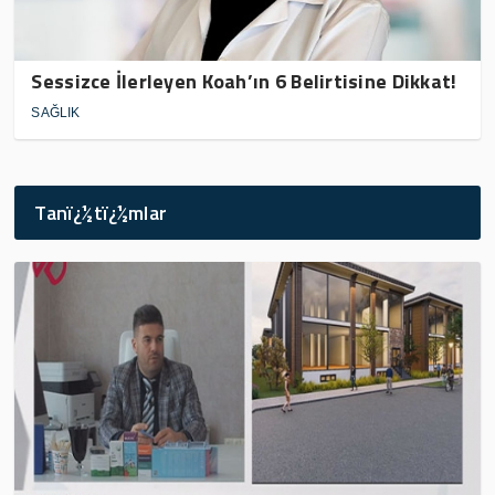
Sessizce İlerleyen Koah’ın 6 Belirtisine Dikkat!
SAĞLIK
Tanï¿½tï¿½mlar