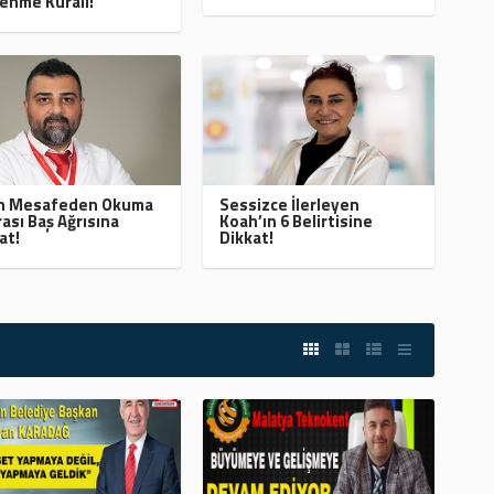
enme Kuralı!
ın Mesafeden Okuma
Sessizce İlerleyen
ası Baş Ağrısına
Koah’ın 6 Belirtisine
at!
Dikkat!