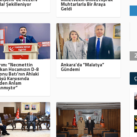
lar Şekilleniyor
Muhtarlarla Bir Araya
Geldi
ırım: “Necmettin
Ankara’da “Malatya”
kan Hocamızın D-8
Gündemi
onu Batı’nın Ahlaki
Ç
şü Karşısında
den Anlam
nmıştır”