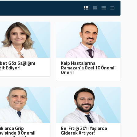
bet Göz Sağlığını
Kalp Hastalarına
it Ediyor!
Ramazan’a Özel 10 Önemli
Öneri!
klarda Grip
Bel Fıtığı 20’li Yaşlarda
visinde 8 Önemli
Giderek Artıyor!