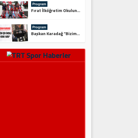
Program
Fırat İlköğretim Okulundan Şehitliğe Ziyaret
Program
Başkan Karadağ “Bizim İçin Önemli 3 Konu Vardı”