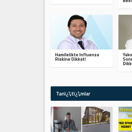
Besl
Hamilelikte Influenza
Yak
Riskine Dikkat!
Sonr
Dikk
Tanï¿½tï¿½mlar