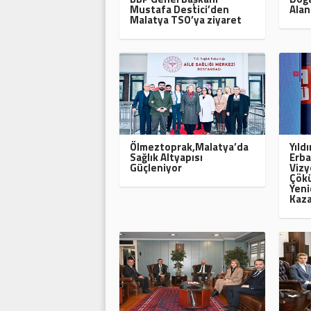
Mustafa Destici’den
Alan
Malatya TSO’ya ziyaret
Ölmeztoprak,Malatya’da
Yıld
Sağlık Altyapısı
Erba
Güçleniyor
Vizy
Çökü
Yeni
Kaza