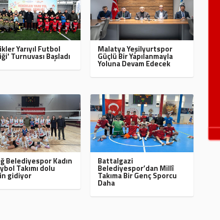
ikler Yarıyıl Futbol
Malatya Yeşilyurtspor
iği' Turnuvası Başladı
Güçlü Bir Yapılanmayla
Yoluna Devam Edecek
ığ Belediyespor Kadın
Battalgazi
ybol Takımı dolu
Belediyespor’dan Millî
in gidiyor
Takıma Bir Genç Sporcu
Daha