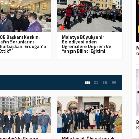
B Başkanı Keskin:
Malatya Büyükşehir
afın Sorunlarını
Belediyesi’nden
urbaşkanı Erdoğan’a
Öğrencilere Deprem Ve
M
Ettik”
Yangın Bilinci Eğitimi
G
B
K
nşehir’de Rezerv
Milletvekili Ölmeztoprak