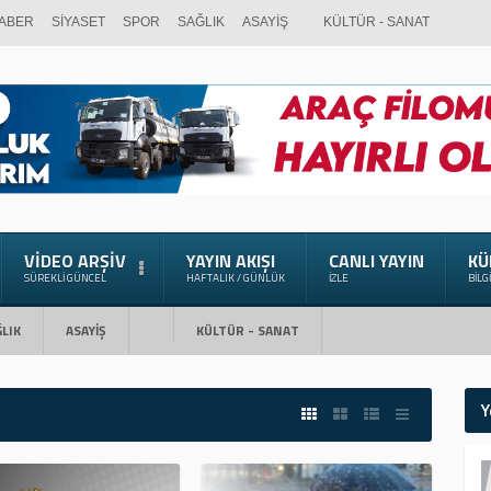
ABER
SİYASET
SPOR
SAĞLIK
ASAYİŞ
KÜLTÜR - SANAT
VIDEO ARŞIV
YAYIN AKIŞI
CANLI YAYIN
KÜ
SÜREKLI GÜNCEL
HAFTALIK / GÜNLÜK
İZLE
BILG
LIK
ASAYİŞ
KÜLTÜR - SANAT
Y