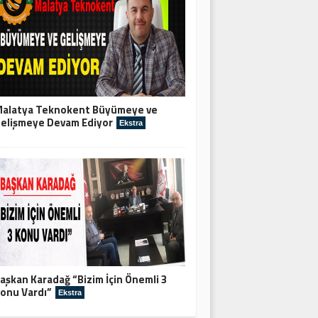
alatya Teknokent Büyümeye ve
elişmeye Devam Ediyor
Ekstra
aşkan Karadağ “Bizim İçin Önemli 3
onu Vardı”
Ekstra