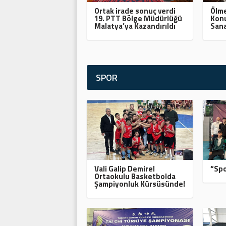
Ortak irade sonuç verdi
Ölme
19. PTT Bölge Müdürlüğü
Konu
Malatya’ya Kazandırıldı
Sana
SPOR
Vali Galip Demirel
“Spo
Ortaokulu Basketbolda
Şampiyonluk Kürsüsünde!