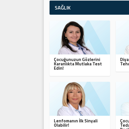
SAĞLIK
Çocuğunuzun Gözlerini
Diya
Karanlıkta Mutlaka Test
Tehd
Edin!
Lenfomanın İlk Sinyali
Çocu
Olabilir!
Teda