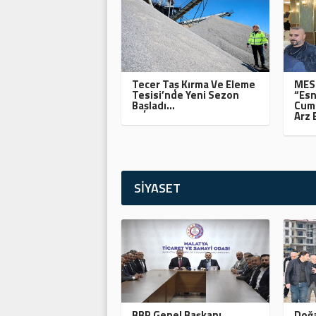
Tecer Taş Kırma Ve Eleme
MESO
Tesisi’nde Yeni Sezon
“Esn
Başladı…
Cumh
Arz 
SİYASET
BBP Genel Başkanı
Doğa