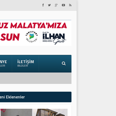
NYE
İLETIŞIM
ILERI
BILGILERI
eni Eklenenler