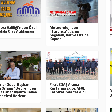
tya Valiliği'nden Özel
Meteoroloji’den
daki Olay Açıklaması
"Turuncu" Alarm:
Sağanak, Kar ve Fırtına
T
Kapıda!
rlar Odası Başkanı
Fırat EDAŞ Arama
i Orhan: “Depremden
Kurtarma Ekibi, AFAD
B
a Esnaf Ayakta Kalma
Tatbikatında Yer Aldı
D
delesi Veriyor.