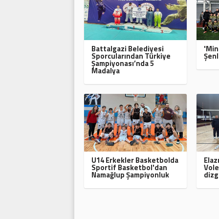
Battalgazi Belediyesi
'Min
Sporcularından Türkiye
Şenl
Şampiyonası’nda 5
Madalya
U14 Erkekler Basketbolda
Elaz
Sportif Basketbol'dan
Vole
Namağlup Şampiyonluk
dizg