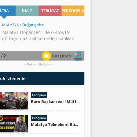
Reklam İletişim
ok İzlenenler
Program
Baro Başkanı ve İl Müftüsünden Keskin’e Ziyaret
Program
Malatya Teknokent Büyümeye ve Gelişmeye Devam Ediyor