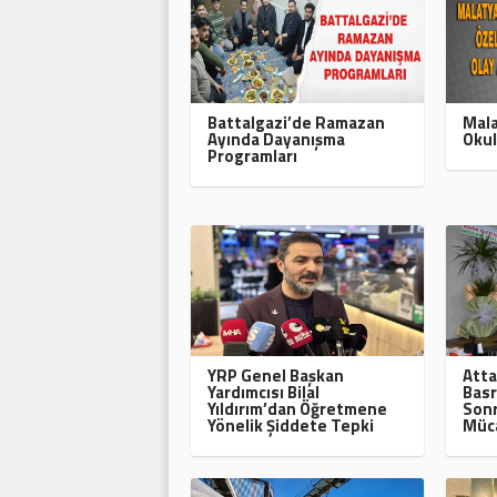
Battalgazi’de Ramazan
Mala
Ayında Dayanışma
Okul
Programları
YRP Genel Başkan
Atta
Yardımcısı Bilal
Basr
Yıldırım’dan Öğretmene
Sonr
Yönelik Şiddete Tepki
Müca