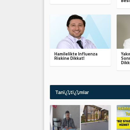
Besl
Hamilelikte Influenza
Yak
Riskine Dikkat!
Sonr
Dikk
Tanï¿½tï¿½mlar