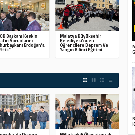
B Başkanı Keskin:
Malatya Büyükşehir
afın Sorunlarını
Belediyesi’nden
urbaşkanı Erdoğan’a
Öğrencilere Deprem Ve
M
Ettik”
Yangın Bilinci Eğitimi
G
B
K
nşehir’de Rezerv
Milletvekili Ölmeztoprak