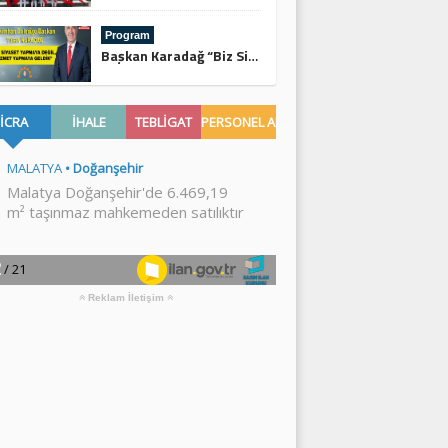
Program
Başkan Karadağ “Biz Siyaset Yapmaya Değil, Hizmet Yapmaya Geldik”
Reklam İletişim