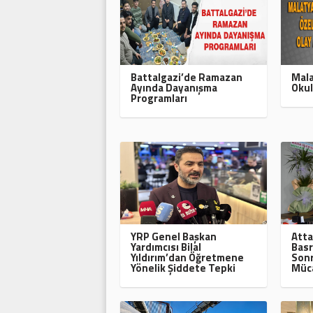
Battalgazi’de Ramazan
Mala
Ayında Dayanışma
Okul
Programları
YRP Genel Başkan
Atta
Yardımcısı Bilal
Basr
Yıldırım’dan Öğretmene
Sonr
Yönelik Şiddete Tepki
Müca