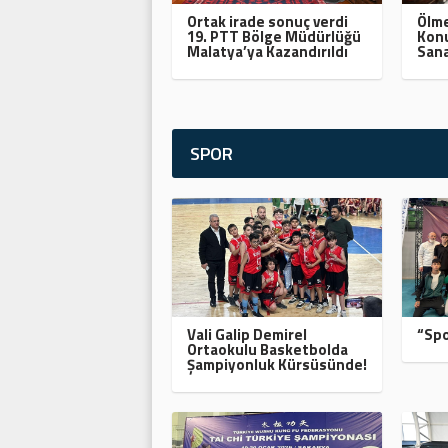
Ortak irade sonuç verdi
Ölme
19. PTT Bölge Müdürlüğü
Konu
Malatya’ya Kazandırıldı
Sana
SPOR
Vali Galip Demirel
“Spo
Ortaokulu Basketbolda
Şampiyonluk Kürsüsünde!