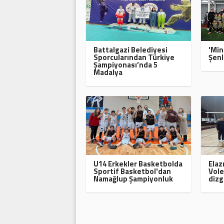
Battalgazi Belediyesi
'Min
Sporcularından Türkiye
Şenl
Şampiyonası’nda 5
Madalya
U14 Erkekler Basketbolda
Elaz
Sportif Basketbol'dan
Vole
Namağlup Şampiyonluk
dizg