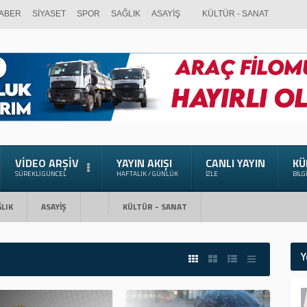
ABER
SİYASET
SPOR
SAĞLIK
ASAYİŞ
KÜLTÜR - SANAT
VIDEO ARŞIV
YAYIN AKIŞI
CANLI YAYIN
KÜ
SÜREKLI GÜNCEL
HAFTALIK / GÜNLÜK
İZLE
BILG
LIK
ASAYİŞ
KÜLTÜR - SANAT
Y