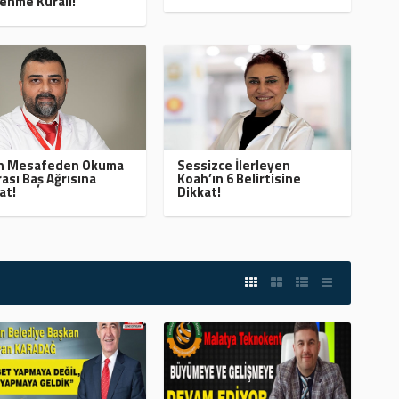
enme Kuralı!
ın Mesafeden Okuma
Sessizce İlerleyen
ası Baş Ağrısına
Koah’ın 6 Belirtisine
at!
Dikkat!