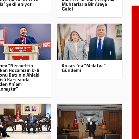
lar Şekilleniyor
Muhtarlarla Bir Araya
Geldi
ırım: “Necmettin
Ankara’da “Malatya”
kan Hocamızın D-8
Gündemi
onu Batı’nın Ahlaki
şü Karşısında
den Anlam
nmıştır”