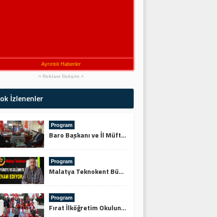
Ayrıntılı Haberler
Reklam İletişim
ok İzlenenler
Program
Baro Başkanı ve İl Müftüsünden Keskin’e Ziyaret
Program
Malatya Teknokent Büyümeye ve Gelişmeye Devam Ediyor
Program
Fırat İlköğretim Okulundan Şehitliğe Ziyaret