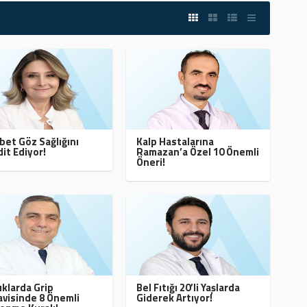
bet Göz Sağlığını
Kalp Hastalarına
it Ediyor!
Ramazan’a Özel 10 Önemli
Öneri!
klarda Grip
Bel Fıtığı 20’li Yaşlarda
visinde 8 Önemli
Giderek Artıyor!