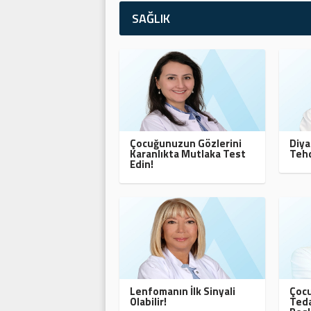
SAĞLIK
Çocuğunuzun Gözlerini
Diya
Karanlıkta Mutlaka Test
Tehd
Edin!
Lenfomanın İlk Sinyali
Çocu
Olabilir!
Teda