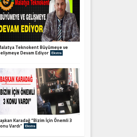
alatya Teknokent Büyümeye ve
elişmeye Devam Ediyor
Ekstra
aşkan Karadağ “Bizim İçin Önemli 3
onu Vardı”
Ekstra