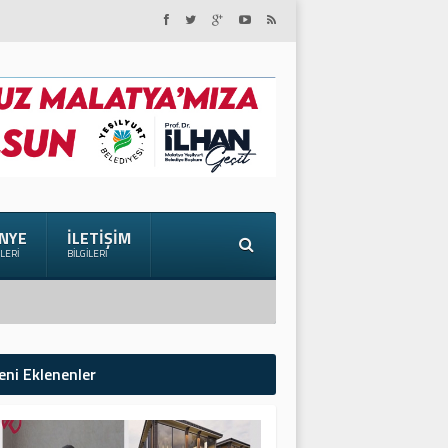
NYE
İLETIŞIM
ILERI
BILGILERI
eni Eklenenler