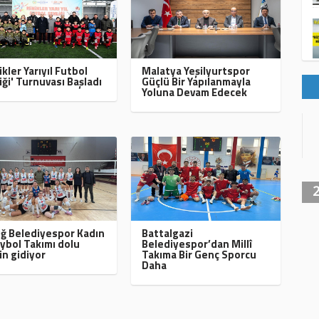
ikler Yarıyıl Futbol
Malatya Yeşilyurtspor
iği' Turnuvası Başladı
Güçlü Bir Yapılanmayla
Yoluna Devam Edecek
ığ Belediyespor Kadın
Battalgazi
ybol Takımı dolu
Belediyespor’dan Millî
in gidiyor
Takıma Bir Genç Sporcu
Daha