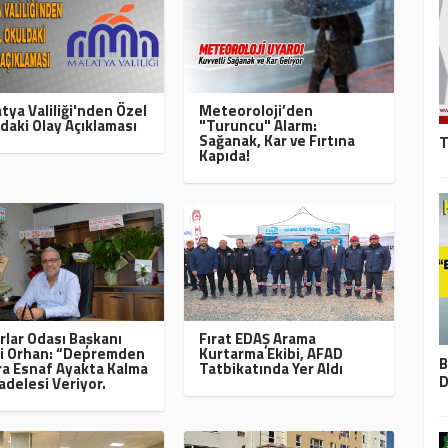
tya Valiliği'nden Özel
Meteoroloji’den
daki Olay Açıklaması
"Turuncu" Alarm:
Sağanak, Kar ve Fırtına
T
Kapıda!
rlar Odası Başkanı
Fırat EDAŞ Arama
i Orhan: “Depremden
Kurtarma Ekibi, AFAD
B
a Esnaf Ayakta Kalma
Tatbikatında Yer Aldı
D
delesi Veriyor.