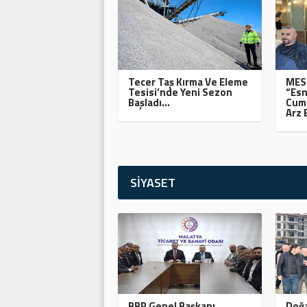
Tecer Taş Kırma Ve Eleme
MESO
Tesisi’nde Yeni Sezon
“Esn
Başladı…
Cumh
Arz 
SİYASET
BBP Genel Başkanı
Doğa