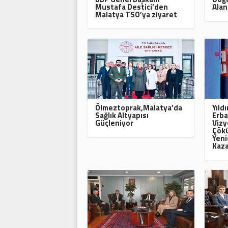
Mustafa Destici’den
Alan
Malatya TSO’ya ziyaret
Ölmeztoprak,Malatya’da
Yıld
Sağlık Altyapısı
Erba
Güçleniyor
Vizy
Çökü
Yeni
Kaza