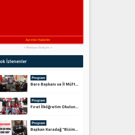
Ayrıntılı Haberler
Reklam İletişim
ok İzlenenler
Program
Baro Başkanı ve İl Müftüsünden Keskin’e Ziyaret
Program
Fırat İlköğretim Okulundan Şehitliğe Ziyaret
Program
Başkan Karadağ “Bizim İçin Önemli 3 Konu Vardı”