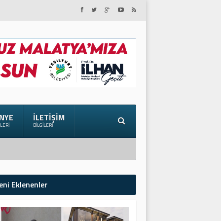
NYE
İLETIŞIM
ILERI
BILGILERI
eni Eklenenler