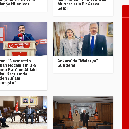
lar Şekilleniyor
Muhtarlarla Bir Araya
Geldi
ırım: “Necmettin
Ankara’da “Malatya”
kan Hocamızın D-8
Gündemi
onu Batı’nın Ahlaki
şü Karşısında
den Anlam
nmıştır”