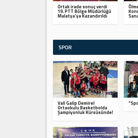
Ortak irade sonuç verdi
Ölme
19. PTT Bölge Müdürlüğü
Konu
Malatya’ya Kazandırıldı
Sana
SPOR
Vali Galip Demirel
“Spo
Ortaokulu Basketbolda
Şampiyonluk Kürsüsünde!