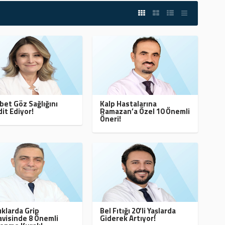
bet Göz Sağlığını
Kalp Hastalarına
it Ediyor!
Ramazan’a Özel 10 Önemli
Öneri!
klarda Grip
Bel Fıtığı 20’li Yaşlarda
visinde 8 Önemli
Giderek Artıyor!