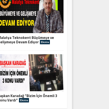
alatya Teknokent Büyümeye ve
elişmeye Devam Ediyor
Ekstra
aşkan Karadağ “Bizim İçin Önemli 3
onu Vardı”
Ekstra