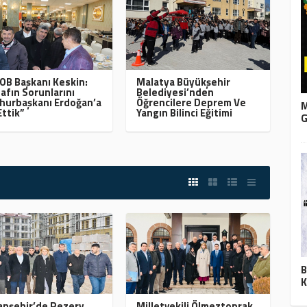
B Başkanı Keskin:
Malatya Büyükşehir
afın Sorunlarını
Belediyesi’nden
urbaşkanı Erdoğan’a
Öğrencilere Deprem Ve
M
Ettik”
Yangın Bilinci Eğitimi
G
B
K
nşehir’de Rezerv
Milletvekili Ölmeztoprak