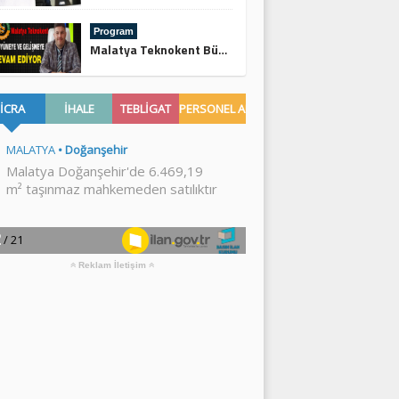
Program
Malatya Teknokent Büyümeye ve Gelişmeye Devam Ediyor
Reklam İletişim