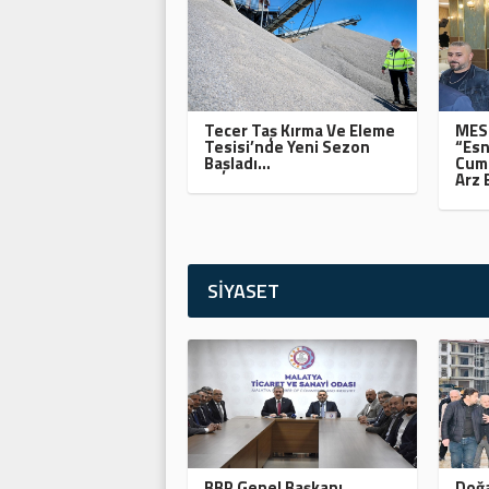
Tecer Taş Kırma Ve Eleme
MESO
Tesisi’nde Yeni Sezon
“Esn
Başladı…
Cumh
Arz 
SİYASET
BBP Genel Başkanı
Doğa