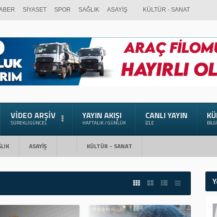
ABER
SİYASET
SPOR
SAĞLIK
ASAYİŞ
KÜLTÜR - SANAT
VIDEO ARŞIV
YAYIN AKIŞI
CANLI YAYIN
KÜ
SÜREKLI GÜNCEL
HAFTALIK / GÜNLÜK
İZLE
BILG
LIK
ASAYİŞ
KÜLTÜR - SANAT
Y