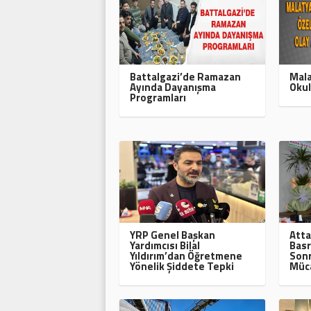
Battalgazi’de Ramazan
Mala
Ayında Dayanışma
Okul
Programları
YRP Genel Başkan
Atta
Yardımcısı Bilal
Basr
Yıldırım’dan Öğretmene
Sonr
Yönelik Şiddete Tepki
Müca