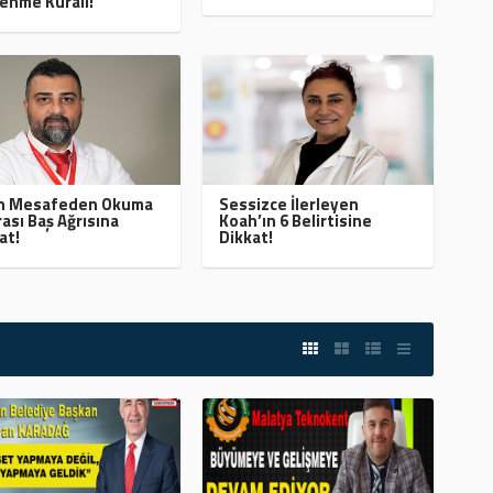
enme Kuralı!
ın Mesafeden Okuma
Sessizce İlerleyen
ası Baş Ağrısına
Koah’ın 6 Belirtisine
at!
Dikkat!