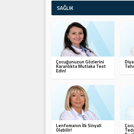
SAĞLIK
Çocuğunuzun Gözlerini
Diya
Karanlıkta Mutlaka Test
Tehd
Edin!
Lenfomanın İlk Sinyali
Çocu
Olabilir!
Teda