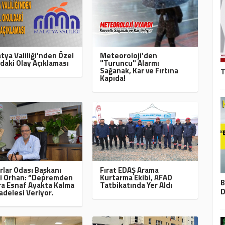
tya Valiliği'nden Özel
Meteoroloji’den
daki Olay Açıklaması
"Turuncu" Alarm:
Sağanak, Kar ve Fırtına
T
Kapıda!
rlar Odası Başkanı
Fırat EDAŞ Arama
i Orhan: “Depremden
Kurtarma Ekibi, AFAD
B
a Esnaf Ayakta Kalma
Tatbikatında Yer Aldı
D
delesi Veriyor.