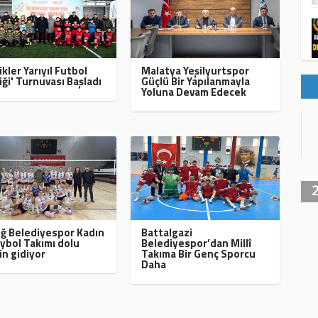
ikler Yarıyıl Futbol
Malatya Yeşilyurtspor
iği' Turnuvası Başladı
Güçlü Bir Yapılanmayla
Yoluna Devam Edecek
ığ Belediyespor Kadın
Battalgazi
ybol Takımı dolu
Belediyespor’dan Millî
in gidiyor
Takıma Bir Genç Sporcu
Daha