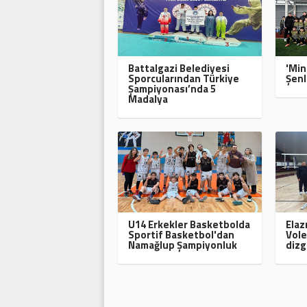
Battalgazi Belediyesi
'Min
Sporcularından Türkiye
Şenl
Şampiyonası’nda 5
Madalya
U14 Erkekler Basketbolda
Elaz
Sportif Basketbol'dan
Vole
Namağlup Şampiyonluk
dizg