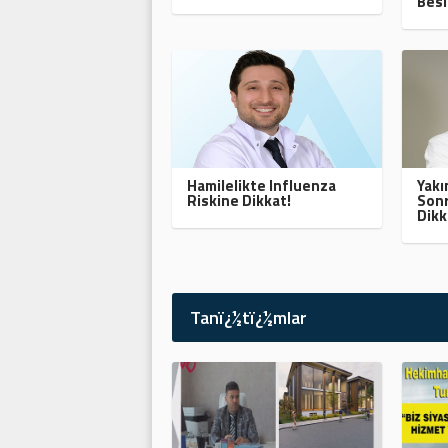
Besl
Hamilelikte Influenza
Yak
Riskine Dikkat!
Sonr
Dikk
Tanï¿½tï¿½mlar