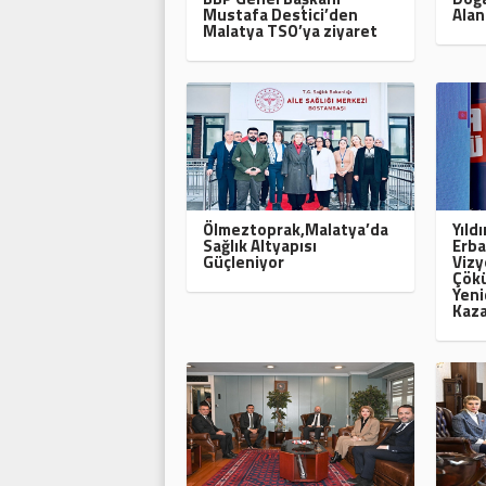
Mustafa Destici’den
Alan
Malatya TSO’ya ziyaret
Ölmeztoprak,Malatya’da
Yıld
Sağlık Altyapısı
Erba
Güçleniyor
Vizy
Çökü
Yeni
Kaza