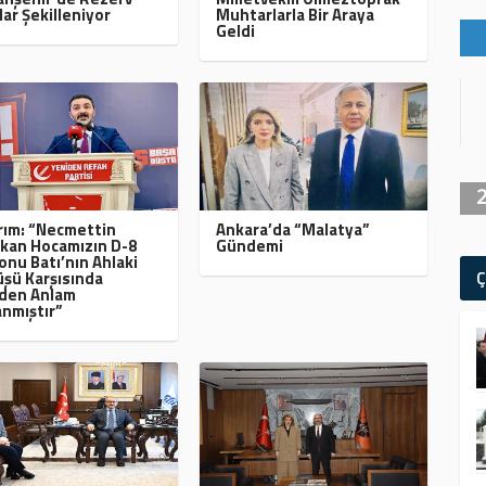
lar Şekilleniyor
Muhtarlarla Bir Araya
Geldi
ırım: “Necmettin
Ankara’da “Malatya”
kan Hocamızın D-8
Gündemi
onu Batı’nın Ahlaki
Ç
şü Karşısında
den Anlam
nmıştır”