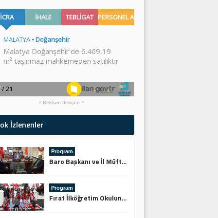
Reklam İletişim
ok İzlenenler
Program
Baro Başkanı ve İl Müftüsünden Keskin’e Ziyaret
Program
Fırat İlköğretim Okulundan Şehitliğe Ziyaret