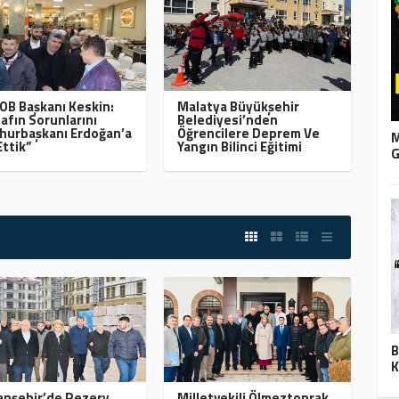
B Başkanı Keskin:
Malatya Büyükşehir
afın Sorunlarını
Belediyesi’nden
urbaşkanı Erdoğan’a
Öğrencilere Deprem Ve
M
Ettik”
Yangın Bilinci Eğitimi
G
B
K
nşehir’de Rezerv
Milletvekili Ölmeztoprak