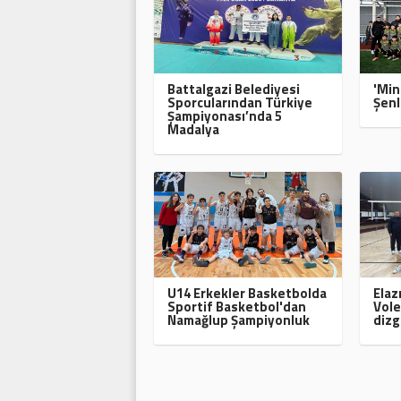
Battalgazi Belediyesi
'Min
Sporcularından Türkiye
Şenl
Şampiyonası’nda 5
Madalya
U14 Erkekler Basketbolda
Elaz
Sportif Basketbol'dan
Vole
Namağlup Şampiyonluk
dizg