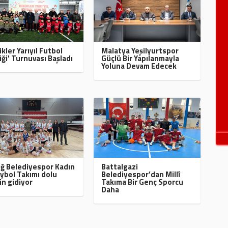
ikler Yarıyıl Futbol
Malatya Yeşilyurtspor
iği' Turnuvası Başladı
Güçlü Bir Yapılanmayla
Yoluna Devam Edecek
ığ Belediyespor Kadın
Battalgazi
ybol Takımı dolu
Belediyespor’dan Millî
in gidiyor
Takıma Bir Genç Sporcu
Daha