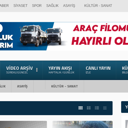
ABER
SİYASET
SPOR
SAĞLIK
ASAYİŞ
KÜLTÜR - SANAT
VIDEO ARŞIV
YAYIN AKIŞI
CANLI YAYIN
KÜ
SÜREKLI GÜNCEL
HAFTALIK / GÜNLÜK
İZLE
BILG
LIK
ASAYİŞ
KÜLTÜR - SANAT
Y