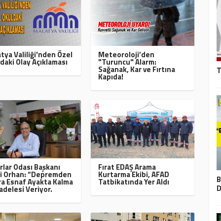
tya Valiliği'nden Özel
Meteoroloji’den
daki Olay Açıklaması
"Turuncu" Alarm:
Sağanak, Kar ve Fırtına
T
Kapıda!
rlar Odası Başkanı
Fırat EDAŞ Arama
i Orhan: “Depremden
Kurtarma Ekibi, AFAD
B
a Esnaf Ayakta Kalma
Tatbikatında Yer Aldı
D
delesi Veriyor.