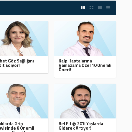
bet Göz Sağlığını
Kalp Hastalarına
it Ediyor!
Ramazan’a Özel 10 Önemli
Öneri!
klarda Grip
Bel Fıtığı 20’li Yaşlarda
visinde 8 Önemli
Giderek Artıyor!