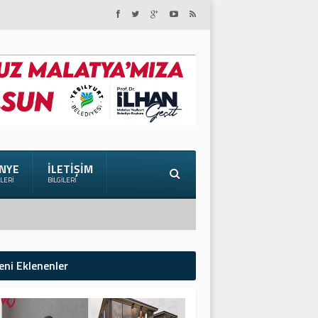
NYE
İLETIŞIM
ILERI
BILGILERI
eni Eklenenler