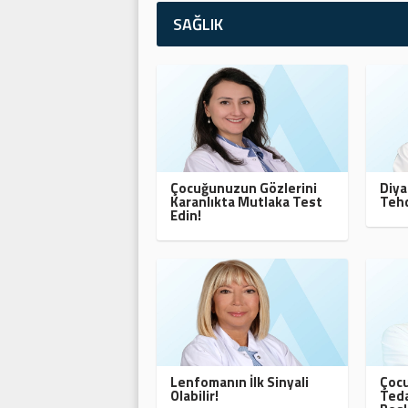
SAĞLIK
Çocuğunuzun Gözlerini
Diya
Karanlıkta Mutlaka Test
Tehd
Edin!
Lenfomanın İlk Sinyali
Çocu
Olabilir!
Teda