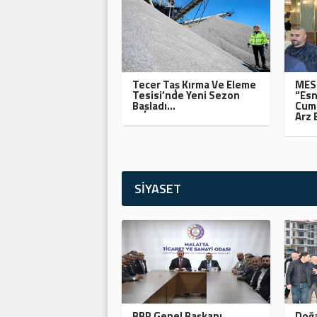
Tecer Taş Kırma Ve Eleme
MESO
Tesisi’nde Yeni Sezon
“Esn
Başladı…
Cumh
Arz 
SİYASET
BBP Genel Başkanı
Doğa