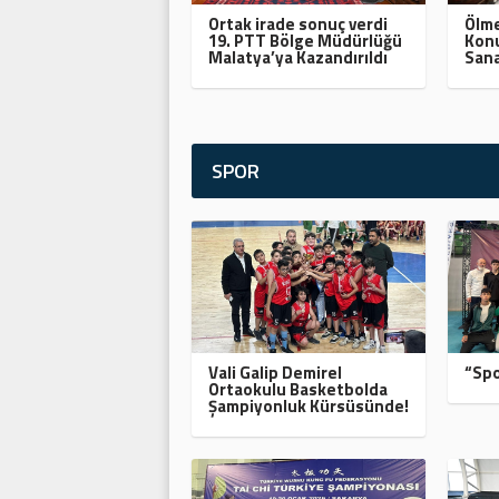
Ortak irade sonuç verdi
Ölme
19. PTT Bölge Müdürlüğü
Konu
Malatya’ya Kazandırıldı
Sana
SPOR
Vali Galip Demirel
“Spo
Ortaokulu Basketbolda
Şampiyonluk Kürsüsünde!