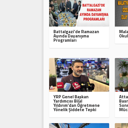
Battalgazi’de Ramazan
Mala
Ayında Dayanışma
Okul
Programları
YRP Genel Başkan
Atta
Yardımcısı Bilal
Basr
Yıldırım’dan Öğretmene
Sonr
Yönelik Şiddete Tepki
Müca