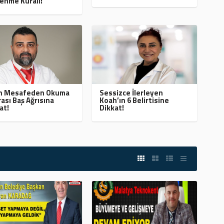
enme Kuralı!
ın Mesafeden Okuma
Sessizce İlerleyen
ası Baş Ağrısına
Koah’ın 6 Belirtisine
at!
Dikkat!