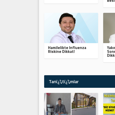
Besl
Hamilelikte Influenza
Yak
Riskine Dikkat!
Sonr
Dikk
Tanï¿½tï¿½mlar