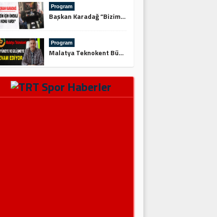
Program
Başkan Karadağ “Bizim İçin Önemli 3 Konu Vardı”
Program
Malatya Teknokent Büyümeye ve Gelişmeye Devam Ediyor