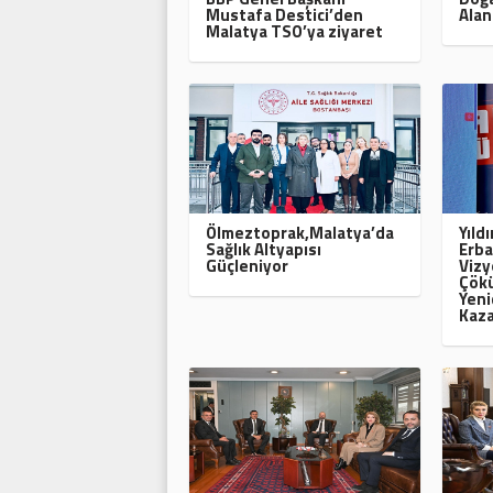
Mustafa Destici’den
Alan
Malatya TSO’ya ziyaret
Ölmeztoprak,Malatya’da
Yıld
Sağlık Altyapısı
Erba
Güçleniyor
Vizy
Çökü
Yeni
Kaza