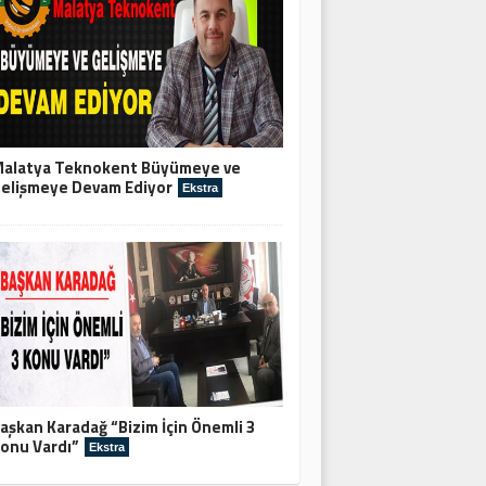
alatya Teknokent Büyümeye ve
elişmeye Devam Ediyor
Ekstra
aşkan Karadağ “Bizim İçin Önemli 3
onu Vardı”
Ekstra