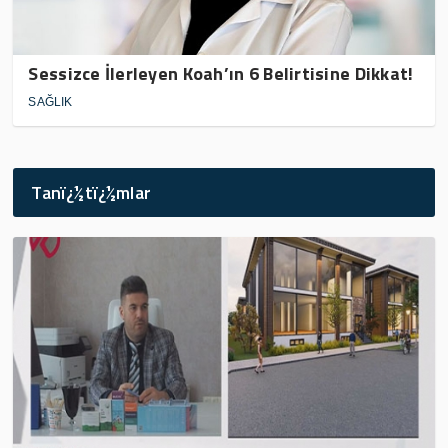
Sessizce İlerleyen Koah’ın 6 Belirtisine Dikkat!
SAĞLIK
Tanï¿½tï¿½mlar