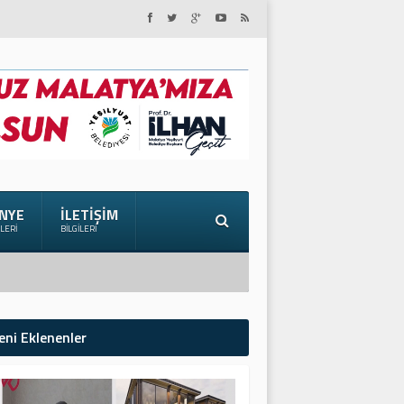
NYE
İLETIŞIM
ILERI
BILGILERI
eni Eklenenler