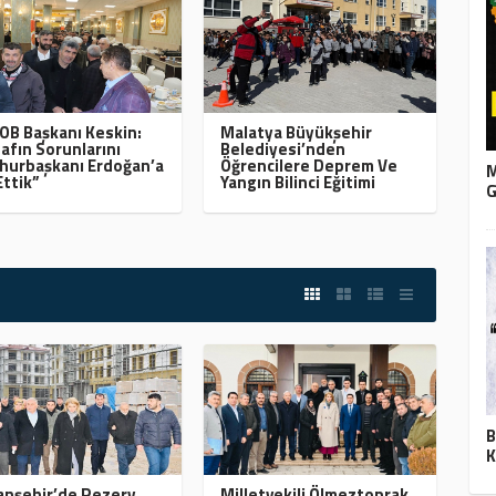
B Başkanı Keskin:
Malatya Büyükşehir
afın Sorunlarını
Belediyesi’nden
urbaşkanı Erdoğan’a
Öğrencilere Deprem Ve
M
Ettik”
Yangın Bilinci Eğitimi
G
B
K
nşehir’de Rezerv
Milletvekili Ölmeztoprak