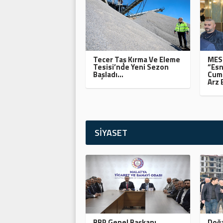
Tecer Taş Kırma Ve Eleme
MESO
Tesisi’nde Yeni Sezon
“Esn
Başladı…
Cumh
Arz 
SİYASET
BBP Genel Başkanı
Doğa