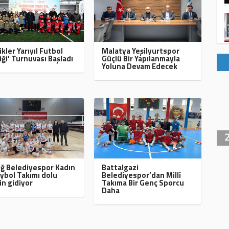
ikler Yarıyıl Futbol
Malatya Yeşilyurtspor
iği' Turnuvası Başladı
Güçlü Bir Yapılanmayla
Yoluna Devam Edecek
ığ Belediyespor Kadın
Battalgazi
ybol Takımı dolu
Belediyespor’dan Millî
in gidiyor
Takıma Bir Genç Sporcu
Daha