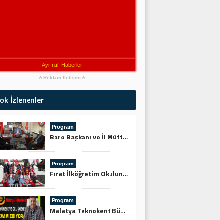
Ayrıntılı Haberler
Reklam İletişim
ok İzlenenler
Program
Baro Başkanı ve İl Müftüsünden Keskin’e Ziyaret
Program
Fırat İlköğretim Okulundan Şehitliğe Ziyaret
Program
Malatya Teknokent Büyümeye ve Gelişmeye Devam Ediyor