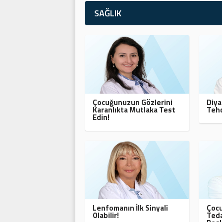
SAĞLIK
Çocuğunuzun Gözlerini
Diya
Karanlıkta Mutlaka Test
Tehd
Edin!
Lenfomanın İlk Sinyali
Çocu
Olabilir!
Teda