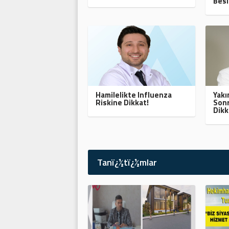
Besl
Hamilelikte Influenza
Yak
Riskine Dikkat!
Sonr
Dikk
Tanï¿½tï¿½mlar