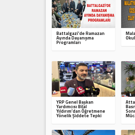
Battalgazi’de Ramazan
Mala
Ayında Dayanışma
Okul
Programları
YRP Genel Başkan
Atta
Yardımcısı Bilal
Basr
Yıldırım’dan Öğretmene
Sonr
Yönelik Şiddete Tepki
Müca