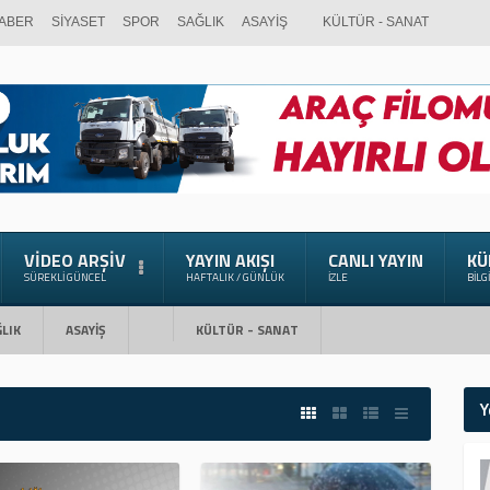
ABER
SİYASET
SPOR
SAĞLIK
ASAYİŞ
KÜLTÜR - SANAT
VIDEO ARŞIV
YAYIN AKIŞI
CANLI YAYIN
KÜ
SÜREKLI GÜNCEL
HAFTALIK / GÜNLÜK
İZLE
BILG
LIK
ASAYİŞ
KÜLTÜR - SANAT
Y