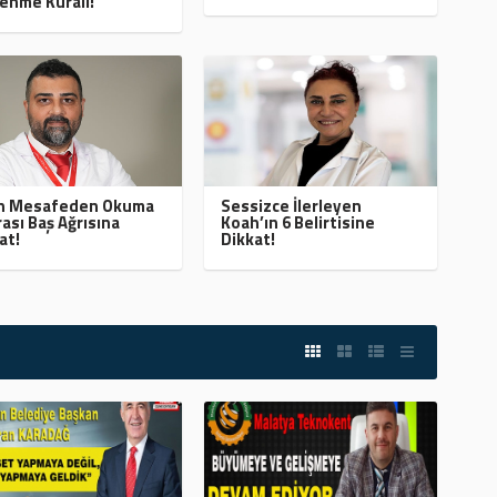
enme Kuralı!
ın Mesafeden Okuma
Sessizce İlerleyen
ası Baş Ağrısına
Koah’ın 6 Belirtisine
at!
Dikkat!