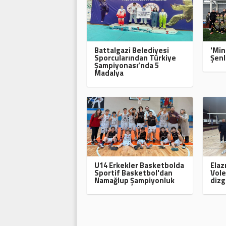
Battalgazi Belediyesi
'Min
Sporcularından Türkiye
Şenl
Şampiyonası’nda 5
Madalya
U14 Erkekler Basketbolda
Elaz
Sportif Basketbol'dan
Vole
Namağlup Şampiyonluk
dizg