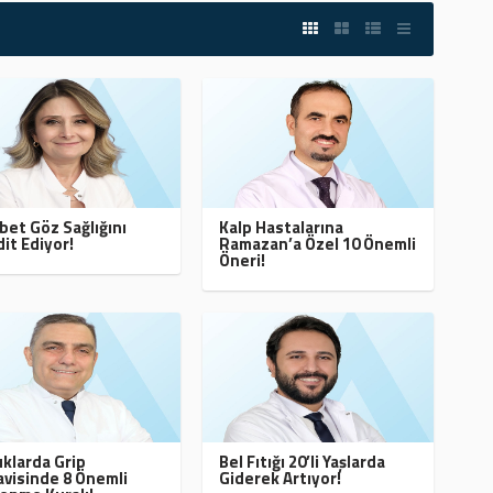
bet Göz Sağlığını
Kalp Hastalarına
it Ediyor!
Ramazan’a Özel 10 Önemli
Öneri!
klarda Grip
Bel Fıtığı 20’li Yaşlarda
visinde 8 Önemli
Giderek Artıyor!