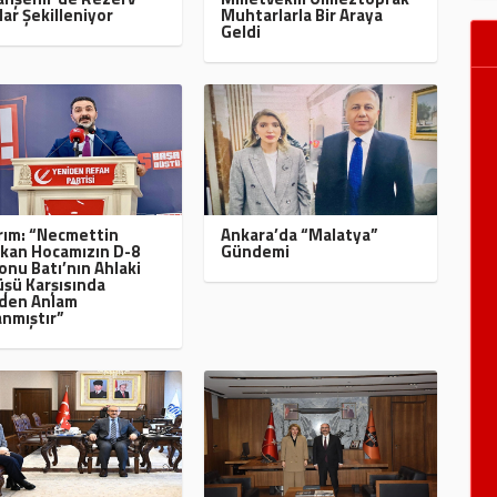
lar Şekilleniyor
Muhtarlarla Bir Araya
Geldi
ırım: “Necmettin
Ankara’da “Malatya”
kan Hocamızın D-8
Gündemi
onu Batı’nın Ahlaki
şü Karşısında
den Anlam
nmıştır”