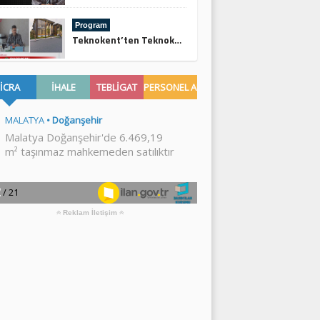
Program
Teknokent’ten Teknoköy’e
Reklam İletişim