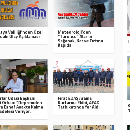
tya Valiliği'nden Özel
Meteoroloji’den
daki Olay Açıklaması
"Turuncu" Alarm:
Sağanak, Kar ve Fırtına
T
Kapıda!
rlar Odası Başkanı
Fırat EDAŞ Arama
i Orhan: “Depremden
Kurtarma Ekibi, AFAD
B
a Esnaf Ayakta Kalma
Tatbikatında Yer Aldı
D
delesi Veriyor.