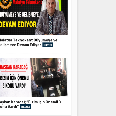
alatya Teknokent Büyümeye ve
elişmeye Devam Ediyor
Ekstra
aşkan Karadağ “Bizim İçin Önemli 3
onu Vardı”
Ekstra