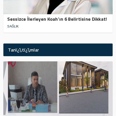
Sessizce İlerleyen Koah’ın 6 Belirtisine Dikkat!
SAĞLIK
Tanï¿½tï¿½mlar