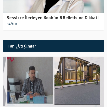
Sessizce İlerleyen Koah’ın 6 Belirtisine Dikkat!
SAĞLIK
Tanï¿½tï¿½mlar