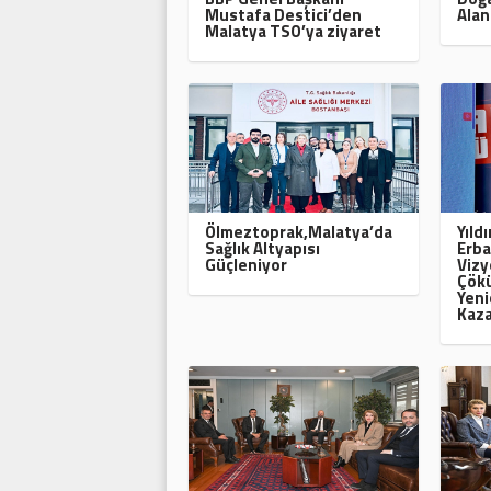
Mustafa Destici’den
Alan
Malatya TSO’ya ziyaret
Ölmeztoprak,Malatya’da
Yıld
Sağlık Altyapısı
Erba
Güçleniyor
Vizy
Çökü
Yeni
Kaza