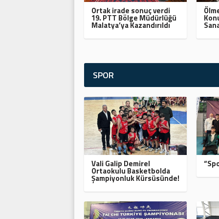
Ortak irade sonuç verdi
Ölme
19. PTT Bölge Müdürlüğü
Konu
Malatya’ya Kazandırıldı
Sana
SPOR
Vali Galip Demirel
“Spo
Ortaokulu Basketbolda
Şampiyonluk Kürsüsünde!