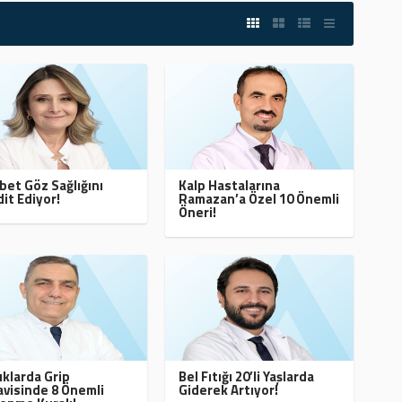
bet Göz Sağlığını
Kalp Hastalarına
it Ediyor!
Ramazan’a Özel 10 Önemli
Öneri!
klarda Grip
Bel Fıtığı 20’li Yaşlarda
visinde 8 Önemli
Giderek Artıyor!