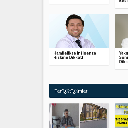
Besl
Hamilelikte Influenza
Yak
Riskine Dikkat!
Sonr
Dikk
Tanï¿½tï¿½mlar