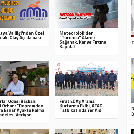
tya Valiliği'nden Özel
Meteoroloji’den
daki Olay Açıklaması
"Turuncu" Alarm:
Sağanak, Kar ve Fırtına
T
Kapıda!
rlar Odası Başkanı
Fırat EDAŞ Arama
i Orhan: “Depremden
Kurtarma Ekibi, AFAD
B
a Esnaf Ayakta Kalma
Tatbikatında Yer Aldı
D
delesi Veriyor.