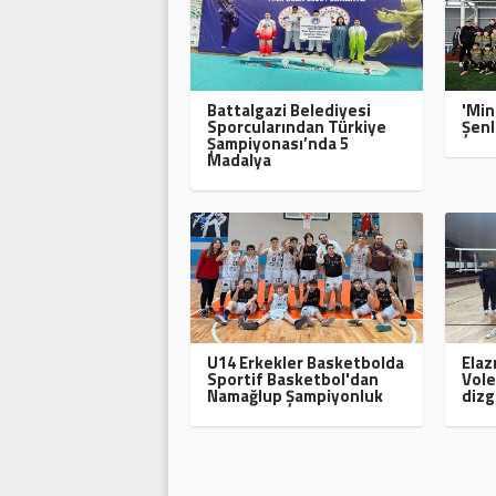
Battalgazi Belediyesi
'Min
Sporcularından Türkiye
Şenl
Şampiyonası’nda 5
Madalya
U14 Erkekler Basketbolda
Elaz
Sportif Basketbol'dan
Vole
Namağlup Şampiyonluk
dizg