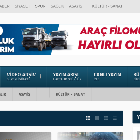
ABER
SİYASET
SPOR
SAĞLIK
ASAYİŞ
KÜLTÜR - SANAT
VIDEO ARŞIV
YAYIN AKIŞI
CANLI YAYIN
KÜ
SÜREKLI GÜNCEL
HAFTALIK / GÜNLÜK
İZLE
BILG
LIK
ASAYİŞ
KÜLTÜR - SANAT
Y