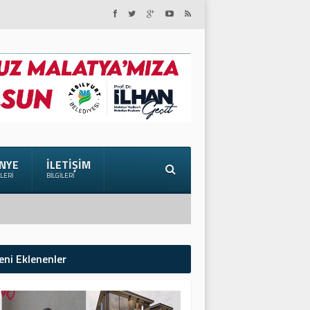
NYE
İLETIŞIM
ILERI
BILGILERI
eni Eklenenler