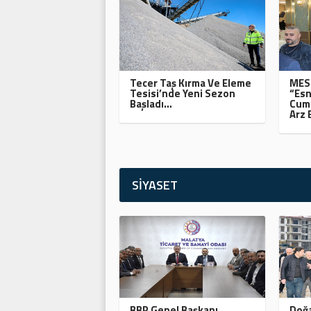
Tecer Taş Kırma Ve Eleme
MESO
Tesisi’nde Yeni Sezon
“Esn
Başladı…
Cumh
Arz 
SİYASET
BBP Genel Başkanı
Doğa