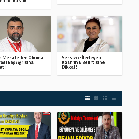
enme Kuralı!
ın Mesafeden Okuma
Sessizce İlerleyen
ası Baş Ağrısına
Koah’ın 6 Belirtisine
at!
Dikkat!