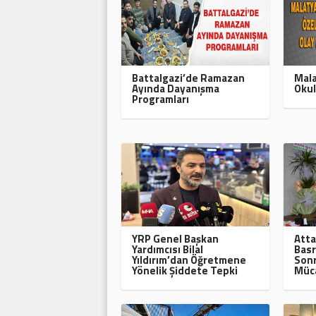
Battalgazi’de Ramazan
Mala
Ayında Dayanışma
Okul
Programları
YRP Genel Başkan
Atta
Yardımcısı Bilal
Basr
Yıldırım’dan Öğretmene
Sonr
Yönelik Şiddete Tepki
Müca