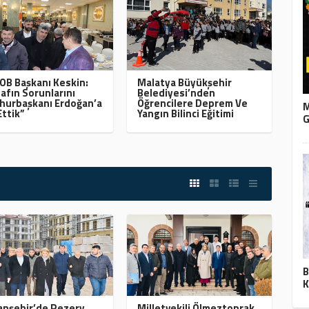
B Başkanı Keskin:
Malatya Büyükşehir
afın Sorunlarını
Belediyesi’nden
urbaşkanı Erdoğan’a
Öğrencilere Deprem Ve
M
Ettik”
Yangın Bilinci Eğitimi
G
B
K
nşehir’de Rezerv
Milletvekili Ölmeztoprak