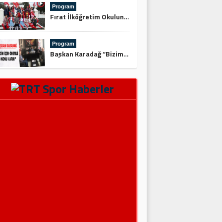
Program
Fırat İlköğretim Okulundan Şehitliğe Ziyaret
Program
Başkan Karadağ “Bizim İçin Önemli 3 Konu Vardı”