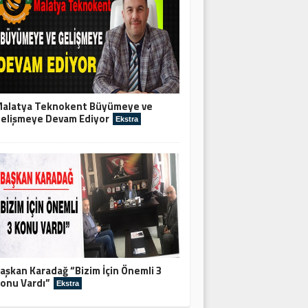
alatya Teknokent Büyümeye ve
elişmeye Devam Ediyor
Ekstra
aşkan Karadağ “Bizim İçin Önemli 3
onu Vardı”
Ekstra