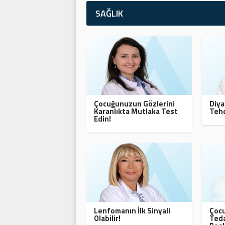
SAĞLIK
Çocuğunuzun Gözlerini
Diya
Karanlıkta Mutlaka Test
Tehd
Edin!
Lenfomanın İlk Sinyali
Çocu
Olabilir!
Teda