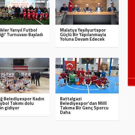
ikler Yarıyıl Futbol
Malatya Yeşilyurtspor
iği' Turnuvası Başladı
Güçlü Bir Yapılanmayla
Yoluna Devam Edecek
ığ Belediyespor Kadın
Battalgazi
ybol Takımı dolu
Belediyespor’dan Millî
in gidiyor
Takıma Bir Genç Sporcu
Daha