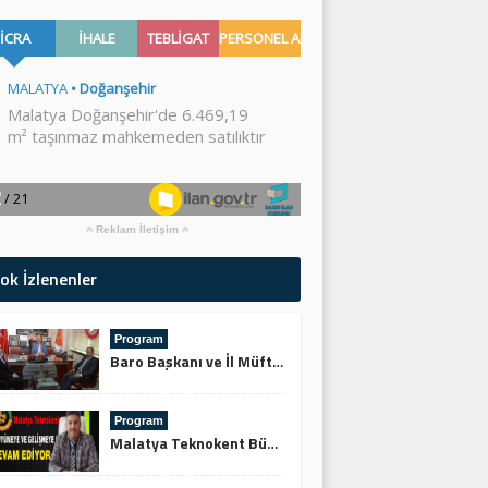
Reklam İletişim
ok İzlenenler
Program
Baro Başkanı ve İl Müftüsünden Keskin’e Ziyaret
Program
Malatya Teknokent Büyümeye ve Gelişmeye Devam Ediyor