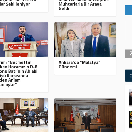
lar Şekilleniyor
Muhtarlarla Bir Araya
Geldi
ırım: “Necmettin
Ankara’da “Malatya”
kan Hocamızın D-8
Gündemi
onu Batı’nın Ahlaki
Ç
şü Karşısında
den Anlam
nmıştır”