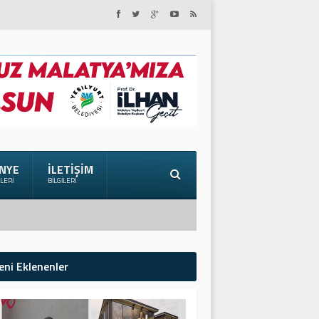
NYE
İLETIŞIM
ILERI
BILGILERI
eni Eklenenler