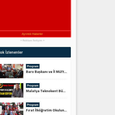
Ayrıntılı Haberler
Reklam İletişim
ok İzlenenler
Program
Baro Başkanı ve İl Müftüsünden Keskin’e Ziyaret
Program
Malatya Teknokent Büyümeye ve Gelişmeye Devam Ediyor
Program
Fırat İlköğretim Okulundan Şehitliğe Ziyaret