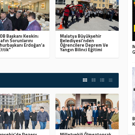
B Başkanı Keskin:
Malatya Büyükşehir
afın Sorunlarını
Belediyesi’nden
urbaşkanı Erdoğan’a
Öğrencilere Deprem Ve
M
Ettik”
Yangın Bilinci Eğitimi
G
B
K
nşehir’de Rezerv
Milletvekili Ölmeztoprak