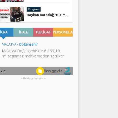
Program
Başkan Karadağ “Bizim İçin Önemli 3 Konu Vardı”
Reklam İletişim