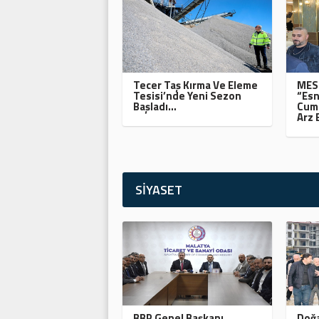
Tecer Taş Kırma Ve Eleme
MESO
Tesisi’nde Yeni Sezon
“Esn
Başladı…
Cumh
Arz 
SİYASET
BBP Genel Başkanı
Doğa