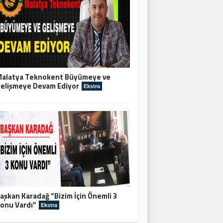
alatya Teknokent Büyümeye ve
elişmeye Devam Ediyor
Ekstra
aşkan Karadağ “Bizim İçin Önemli 3
onu Vardı”
Ekstra