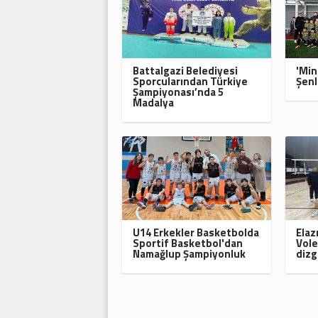
Battalgazi Belediyesi
'Min
Sporcularından Türkiye
Şenl
Şampiyonası’nda 5
Madalya
U14 Erkekler Basketbolda
Elaz
Sportif Basketbol'dan
Vole
Namağlup Şampiyonluk
dizg