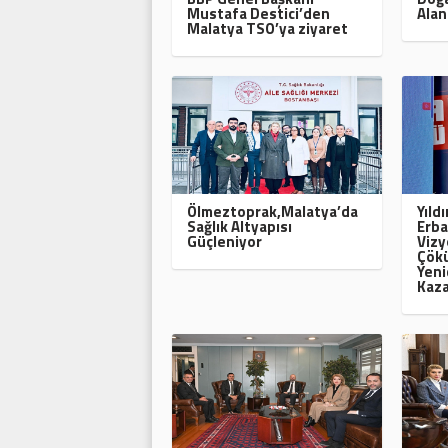
Mustafa Destici’den
Alan
Malatya TSO’ya ziyaret
Ölmeztoprak,Malatya’da
Yıld
Sağlık Altyapısı
Erba
Güçleniyor
Vizy
Çökü
Yeni
Kaza