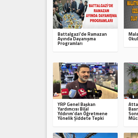
Battalgazi’de Ramazan
Mala
Ayında Dayanışma
Okul
Programları
YRP Genel Başkan
Atta
Yardımcısı Bilal
Basr
Yıldırım’dan Öğretmene
Sonr
Yönelik Şiddete Tepki
Müca