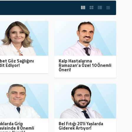
bet Göz Sağlığını
Kalp Hastalarına
it Ediyor!
Ramazan’a Özel 10 Önemli
Öneri!
klarda Grip
Bel Fıtığı 20’li Yaşlarda
visinde 8 Önemli
Giderek Artıyor!