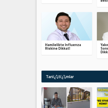
Besl
Hamilelikte Influenza
Yak
Riskine Dikkat!
Sonr
Dikk
Tanï¿½tï¿½mlar