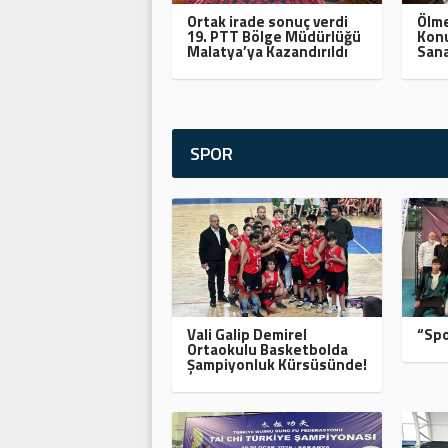
Ortak irade sonuç verdi
Ölme
19. PTT Bölge Müdürlüğü
Konu
Malatya’ya Kazandırıldı
Sana
SPOR
Vali Galip Demirel
“Spo
Ortaokulu Basketbolda
Şampiyonluk Kürsüsünde!