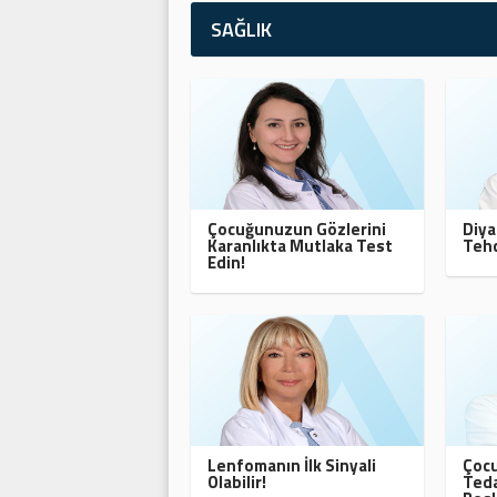
SAĞLIK
Çocuğunuzun Gözlerini
Diya
Karanlıkta Mutlaka Test
Tehd
Edin!
Lenfomanın İlk Sinyali
Çocu
Olabilir!
Teda