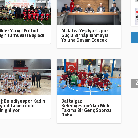
ikler Yarıyıl Futbol
Malatya Yeşilyurtspor
iği' Turnuvası Başladı
Güçlü Bir Yapılanmayla
Yoluna Devam Edecek
ığ Belediyespor Kadın
Battalgazi
ybol Takımı dolu
Belediyespor’dan Millî
in gidiyor
Takıma Bir Genç Sporcu
Daha