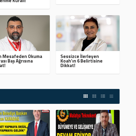
enme Kuralı!
ın Mesafeden Okuma
Sessizce İlerleyen
ası Baş Ağrısına
Koah’ın 6 Belirtisine
at!
Dikkat!