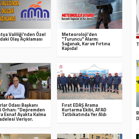
tya Valiliği'nden Özel
Meteoroloji’den
daki Olay Açıklaması
"Turuncu" Alarm:
Sağanak, Kar ve Fırtına
T
Kapıda!
rlar Odası Başkanı
Fırat EDAŞ Arama
i Orhan: “Depremden
Kurtarma Ekibi, AFAD
B
a Esnaf Ayakta Kalma
Tatbikatında Yer Aldı
D
delesi Veriyor.