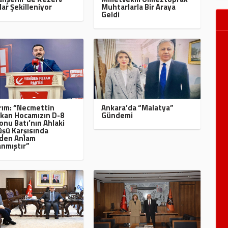
lar Şekilleniyor
Muhtarlarla Bir Araya
Geldi
ırım: “Necmettin
Ankara’da “Malatya”
kan Hocamızın D-8
Gündemi
onu Batı’nın Ahlaki
şü Karşısında
den Anlam
nmıştır”