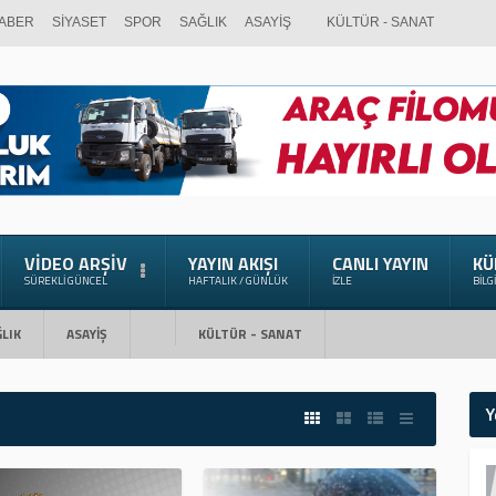
ABER
SİYASET
SPOR
SAĞLIK
ASAYİŞ
KÜLTÜR - SANAT
VIDEO ARŞIV
YAYIN AKIŞI
CANLI YAYIN
KÜ
SÜREKLI GÜNCEL
HAFTALIK / GÜNLÜK
İZLE
BILG
LIK
ASAYİŞ
KÜLTÜR - SANAT
Y