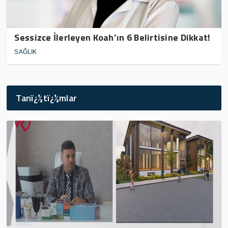
Sessizce İlerleyen Koah’ın 6 Belirtisine Dikkat!
SAĞLIK
Tanï¿½tï¿½mlar