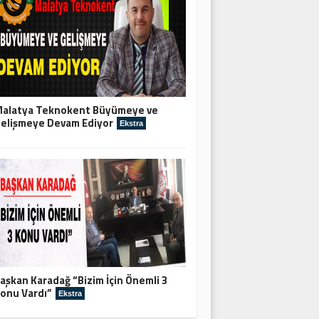
alatya Teknokent Büyümeye ve
elişmeye Devam Ediyor
Ekstra
aşkan Karadağ “Bizim İçin Önemli 3
onu Vardı”
Ekstra