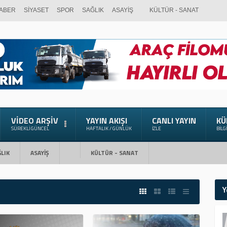
ABER
SİYASET
SPOR
SAĞLIK
ASAYİŞ
KÜLTÜR - SANAT
VIDEO ARŞIV
YAYIN AKIŞI
CANLI YAYIN
KÜ
SÜREKLI GÜNCEL
HAFTALIK / GÜNLÜK
İZLE
BILG
LIK
ASAYİŞ
KÜLTÜR - SANAT
Y