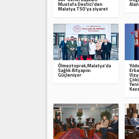
Mustafa Destici’den
Alan
Malatya TSO’ya ziyaret
Ölmeztoprak,Malatya’da
Yıld
Sağlık Altyapısı
Erba
Güçleniyor
Vizy
Çökü
Yeni
Kaza