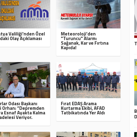
tya Valiliği'nden Özel
Meteoroloji’den
daki Olay Açıklaması
"Turuncu" Alarm:
Sağanak, Kar ve Fırtına
T
Kapıda!
rlar Odası Başkanı
Fırat EDAŞ Arama
i Orhan: “Depremden
Kurtarma Ekibi, AFAD
B
a Esnaf Ayakta Kalma
Tatbikatında Yer Aldı
D
delesi Veriyor.