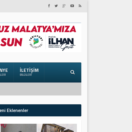
NYE
İLETIŞIM
ILERI
BILGILERI
eni Eklenenler