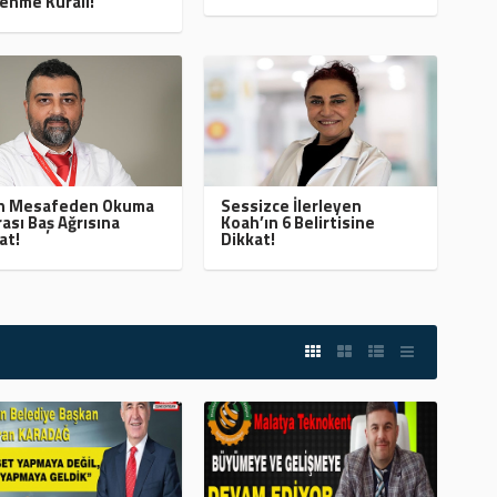
enme Kuralı!
ın Mesafeden Okuma
Sessizce İlerleyen
ası Baş Ağrısına
Koah’ın 6 Belirtisine
at!
Dikkat!