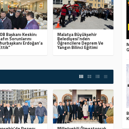
B Başkanı Keskin:
Malatya Büyükşehir
afın Sorunlarını
Belediyesi’nden
urbaşkanı Erdoğan’a
Öğrencilere Deprem Ve
M
Ettik”
Yangın Bilinci Eğitimi
G
B
K
nşehir’de Rezerv
Milletvekili Ölmeztoprak