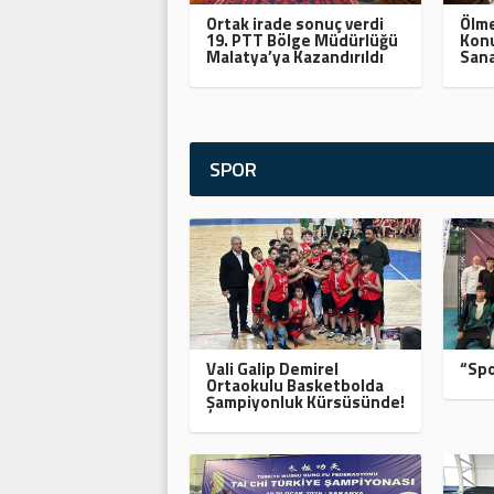
Ortak irade sonuç verdi
Ölme
19. PTT Bölge Müdürlüğü
Konu
Malatya’ya Kazandırıldı
Sana
SPOR
Vali Galip Demirel
“Spo
Ortaokulu Basketbolda
Şampiyonluk Kürsüsünde!