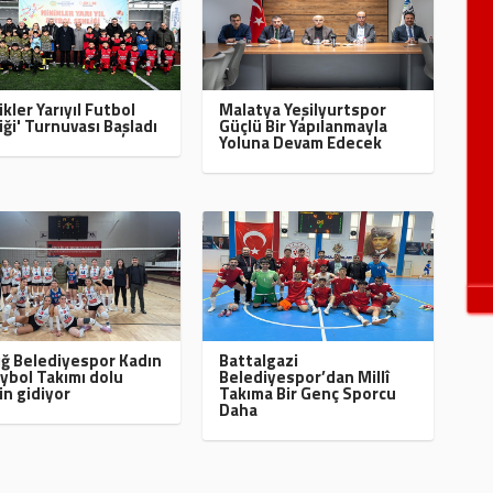
ikler Yarıyıl Futbol
Malatya Yeşilyurtspor
iği' Turnuvası Başladı
Güçlü Bir Yapılanmayla
Yoluna Devam Edecek
ığ Belediyespor Kadın
Battalgazi
ybol Takımı dolu
Belediyespor’dan Millî
in gidiyor
Takıma Bir Genç Sporcu
Daha