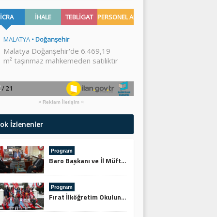
Reklam İletişim
ok İzlenenler
Program
Baro Başkanı ve İl Müftüsünden Keskin’e Ziyaret
Program
Fırat İlköğretim Okulundan Şehitliğe Ziyaret