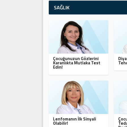
SAĞLIK
Çocuğunuzun Gözlerini
Diya
Karanlıkta Mutlaka Test
Tehd
Edin!
Lenfomanın İlk Sinyali
Çocu
Olabilir!
Teda