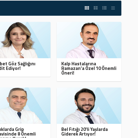
bet Göz Sağlığını
Kalp Hastalarına
it Ediyor!
Ramazan’a Özel 10 Önemli
Öneri!
klarda Grip
Bel Fıtığı 20’li Yaşlarda
visinde 8 Önemli
Giderek Artıyor!