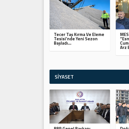
Tecer Taş Kırma Ve Eleme
MESO
Tesisi’nde Yeni Sezon
“Esn
Başladı…
Cumh
Arz 
SİYASET
BBP Genel Başkanı
Doğa