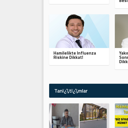
Besl
Hamilelikte Influenza
Yak
Riskine Dikkat!
Sonr
Dikk
Tanï¿½tï¿½mlar