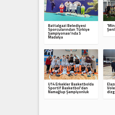
Battalgazi Belediyesi
'Min
Sporcularından Türkiye
Şenl
Şampiyonası’nda 5
Madalya
U14 Erkekler Basketbolda
Elaz
Sportif Basketbol'dan
Vole
Namağlup Şampiyonluk
dizg