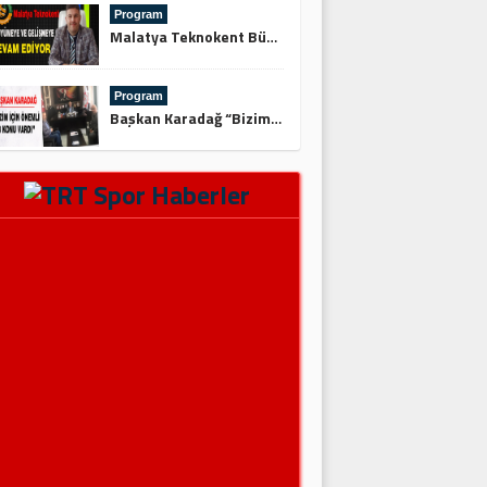
Program
Malatya Teknokent Büyümeye ve Gelişmeye Devam Ediyor
Program
Başkan Karadağ “Bizim İçin Önemli 3 Konu Vardı”