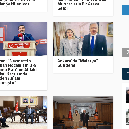
lar Şekilleniyor
Muhtarlarla Bir Araya
Geldi
ırım: “Necmettin
Ankara’da “Malatya”
kan Hocamızın D-8
Gündemi
onu Batı’nın Ahlaki
Ç
şü Karşısında
den Anlam
nmıştır”