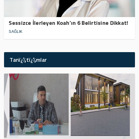
Sessizce İlerleyen Koah’ın 6 Belirtisine Dikkat!
SAĞLIK
Tanï¿½tï¿½mlar