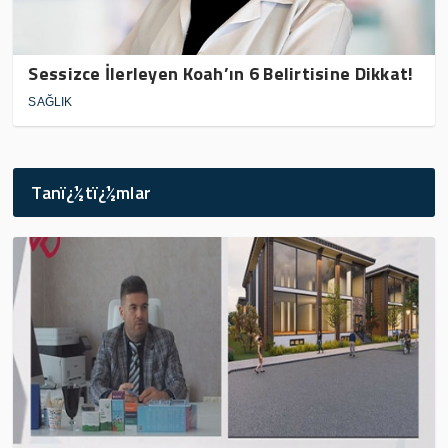
Sessizce İlerleyen Koah’ın 6 Belirtisine Dikkat!
SAĞLIK
Tanï¿½tï¿½mlar