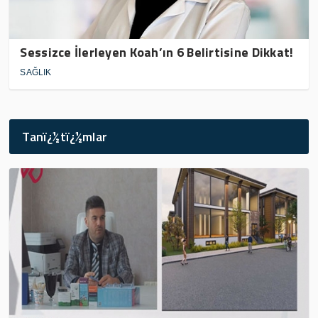
Sessizce İlerleyen Koah’ın 6 Belirtisine Dikkat!
SAĞLIK
Tanï¿½tï¿½mlar