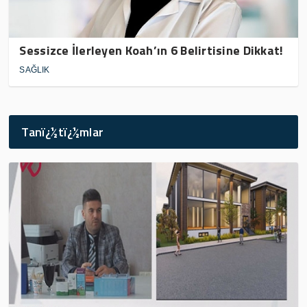
Sessizce İlerleyen Koah’ın 6 Belirtisine Dikkat!
SAĞLIK
Tanï¿½tï¿½mlar