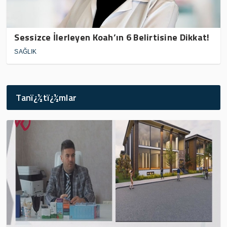
Sessizce İlerleyen Koah’ın 6 Belirtisine Dikkat!
SAĞLIK
Tanï¿½tï¿½mlar